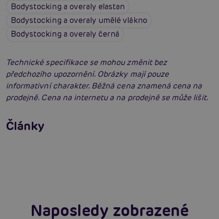
Bodystocking a overaly elastan
Bodystocking a overaly umělé vlákno
Bodystocking a overaly černá
Technické specifikace se mohou změnit bez
předchozího upozornění. Obrázky mají pouze
informativní charakter. Běžná cena znamená cena na
prodejně. Cena na internetu a na prodejně se může lišit.
Erotické oblečení: 100x jinak a vždy
neodolatelně sexy
Články
Erotická inteligence: Příručka Sexiomů
Číst více
Swingers party poprvé: Erotický ráj plný
extáze? Průvodce, který ti otevře dveře!
Číst více
Číst více
Naposledy zobrazené