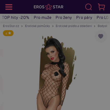
TOP hity -20%
Pro muže
Pro ženy
Pro páry
Pro LG
ErosStar.cz
Erotické pomůcky
Erotické prádlo a oblečení
Bodystoc
4