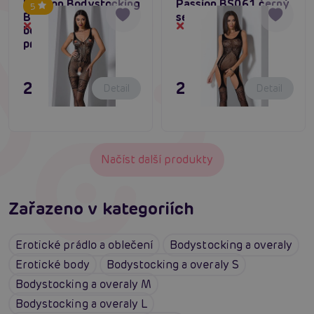
Passion Bodystocking
Passion BS061 černý
5
BS069 černý sexy
sexy bodystocking
Dočasně vyprodané
Dočasně vyprodané
bodystocking s
průstřihem
295 Kč
295 Kč
Detail
Detail
Načíst další produkty
Zařazeno v kategoriích
Erotické prádlo a oblečení
Bodystocking a overaly
Erotické body
Bodystocking a overaly S
Bodystocking a overaly M
Bodystocking a overaly L