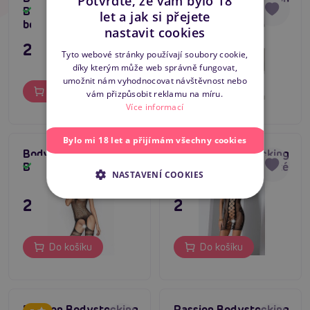
Potvrďte, že vám bylo 18
BS050 - černý sexy
BS047 - černý sexy
Skladem
Skladem
let a jak si přejete
CZECH
bodystocking
bodystocking
nastavit cookies
295 Kč
295 Kč
SLOVAK
Tyto webové stránky používají soubory cookie,
díky kterým může web správně fungovat,
ENGLISH
umožnit nám vyhodnocovat návštěvnost nebo
Do košíku
Do košíku
vám přizpůsobit reklamu na míru.
Více informací
Bylo mi 18 let a přijímám všechny cookies
Bodystocking Passion
Passion Bodystocking
5
BS038 černá
BS073 černé erotické
Skladem
Skladem
NASTAVENÍ COOKIES
minišaty
295 Kč
295 Kč
Do košíku
Do košíku
Passion Bodystocking
Passion Bodystocking