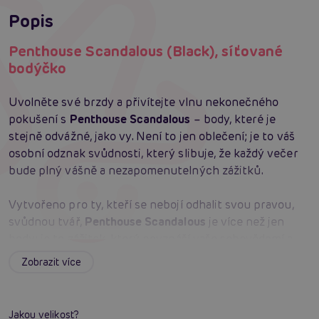
Popis
Penthouse Scandalous (Black), síťované
bodýčko
Uvolněte své brzdy a přivítejte vlnu nekonečného
pokušení s
Penthouse Scandalous
– body, které je
stejně odvážné, jako vy. Není to jen oblečení; je to váš
osobní odznak svůdnosti, který slibuje, že každý večer
bude plný vášně a nezapomenutelných zážitků.
Vytvořeno pro ty, kteří se nebojí odhalit svou pravou,
svůdnou tvář,
Penthouse Scandalous
je více než jen
body; je to zážitek, který povznáší vaše sebevědomí a
oslavuje jedinečnost vašeho těla. S velkými oky, které
Zobrazit více
lákají pohledy a vzbuzují touhu, toto síťované body
představuje dokonalou harmonii mezi
komfortem
a
provokativní estetikou.
Jakou velikost?