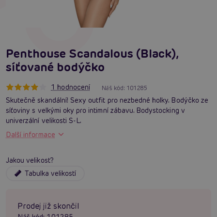
Penthouse Scandalous (Black),
síťované bodýčko
1 hodnocení
Náš kód:
101285
Skutečně skandální! Sexy outfit pro nezbedné holky. Bodýčko ze
síťoviny s velkými oky pro intimní zábavu. Bodystocking v
univerzální velikosti S-L.
Další informace
Jakou velikost?
Tabulka velikostí
Prodej již skončil
Náš kód:
101285