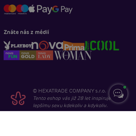
Znáte nás z médií
©
HEXATRADE COMPANY s.r.o.
Tento eshop vás již 28 let inspiruje k
lepšímu sexu kdekoliv a kdykoliv.
Navštěvovat jej smí pouze entity starší 18 let, kvůli
sexuální a erotické tématice. Core developed in
cooperation with
404.cz