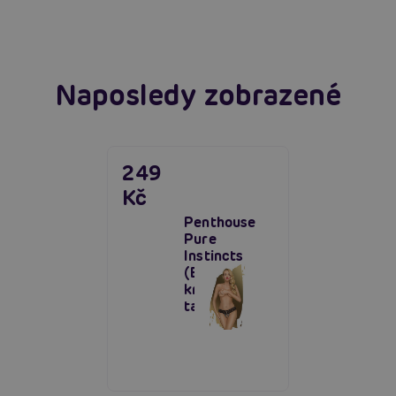
Číst více
Naposledy zobrazené
249
Kč
Penthouse
Pure
Instincts
(Black),
krajková
tanga