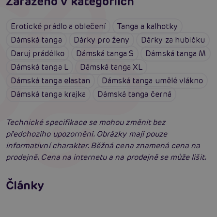
Zařazeno v kategoriích
Erotické prádlo a oblečení
Tanga a kalhotky
Dámská tanga
Dárky pro ženy
Dárky za hubičku
Daruj prádélko
Dámská tanga S
Dámská tanga M
Dámská tanga L
Dámská tanga XL
Dámská tanga elastan
Dámská tanga umělé vlákno
Dámská tanga krajka
Dámská tanga černá
Technické specifikace se mohou změnit bez
předchozího upozornění. Obrázky mají pouze
informativní charakter. Běžná cena znamená cena na
prodejně. Cena na internetu a na prodejně se může lišit.
Erotické oblečení: 100x jinak a vždy
neodolatelně sexy
Články
Erotická inteligence: Příručka Sexiomů
Číst více
Swingers party poprvé: Erotický ráj plný
extáze? Průvodce, který ti otevře dveře!
Číst více