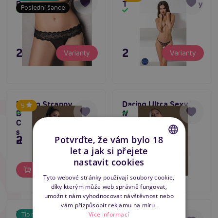
Panty (Black)
Thong černé kalhotky
Poslední šance
Skladem
Skladem
295 Kč
295 Kč
Varianty
Varianty
Daring Strappy
Daring Ultra Sexy
5
Bodysuit Open
Mesh Bodysuit,
Skladem
Skladem
Crotch, dámský body
dámský body
s otevřeným
249 Kč
295 Kč
Potvrďte, že vám bylo 18
rokzrokem
let a jak si přejete
CZECH
nastavit cookies
Do košíku
Do košíku
SLOVAK
Tyto webové stránky používají soubory cookie,
díky kterým může web správně fungovat,
ENGLISH
umožnit nám vyhodnocovat návštěvnost nebo
vám přizpůsobit reklamu na míru.
Passion RAJA Thong
Cottelli Lingerie
Více informací
Tip na dárek
Tip na dárek