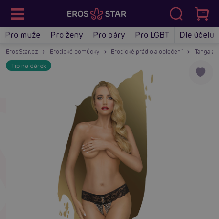
Pro muže
Pro ženy
Pro páry
Pro LGBT
Dle účelu
ErosStar.cz
Erotické pomůcky
Erotické prádlo a oblečení
Tanga a 
Tip na dárek