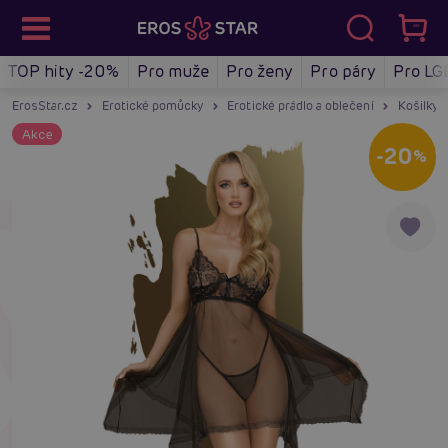
TOP hity -20%
Pro muže
Pro ženy
Pro páry
Pro LG
ErosStar.cz
Erotické pomůcky
Erotické prádlo a oblečení
Košilky a
Akce
-20
%