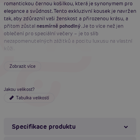
romantickou černou košilkou, která je synonymem pro
elegance a svůdnost. Tento exkluzivní kousek je navržen
tak, aby zdůraznil vaši ženskost a přirozenou krásu, a
přitom zůstal
nesmírně pohodlný
. Je to více než jen
oblečení pro speciální večery – je to slib
nezapomenutelných zážitků a pocitu luxusu na vlastní
kůži.
Penthouse Naughty Doll
je šitá s důrazem na detail a
Zobrazit více
dokonalost. Jemná krajka přes prsa s nádechem lesku
přitahuje pohledy a zároveň působí decentně. Díky
vlnitému střihu pod prsy se košilka krásně přizpůsobí
Jakou velikost?
vašemu tělu, poskytuje volnost a komfort, zatímco
Tabulka velikostí
zvýrazňuje vaše křivky v nejlepším světle. Ať už máte
plnější boky nebo větší zadeček,
Penthouse Naughty
Doll
vás obepne tak akorát a zvýrazní to nejlepší na vaší
postavě.
Specifikace produktu
Nezapomeňme na tylová tanga se střihem T, která jsou