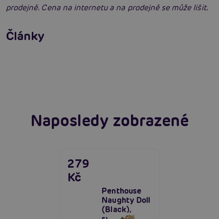
prodejně. Cena na internetu a na prodejně se může lišit.
Erotické oblečení: 100x jinak a vždy
neodolatelně sexy
Články
Erotická inteligence: Příručka Sexiomů
Číst více
Swingers party poprvé: Erotický ráj plný
extáze? Průvodce, který ti otevře dveře!
Číst více
Číst více
Naposledy zobrazené
279
Kč
Penthouse
Naughty Doll
(Black),
svůdná