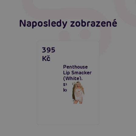
Naposledy zobrazené
395
Kč
Penthouse
Lip Smacker
(White),
svůdná
košilka