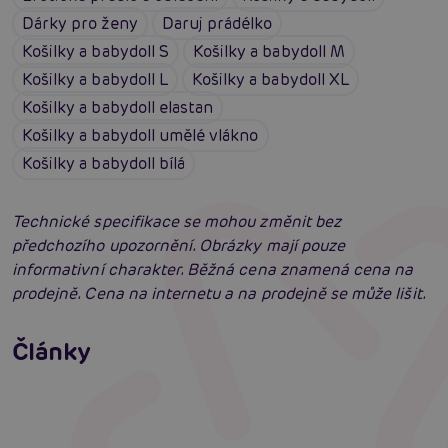
Dárky pro ženy
Daruj prádélko
Košilky a babydoll S
Košilky a babydoll M
Košilky a babydoll L
Košilky a babydoll XL
Košilky a babydoll elastan
Košilky a babydoll umělé vlákno
Košilky a babydoll bílá
Technické specifikace se mohou změnit bez
předchozího upozornění. Obrázky mají pouze
informativní charakter. Běžná cena znamená cena na
prodejně. Cena na internetu a na prodejně se může lišit.
Erotické oblečení: 100x jinak a vždy
neodolatelně sexy
Články
Erotická inteligence: Příručka Sexiomů
Číst více
Swingers party poprvé: Erotický ráj plný
extáze? Průvodce, který ti otevře dveře!
Číst více
Číst více