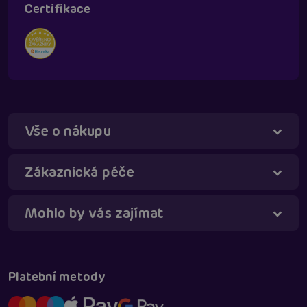
Certifikace
Vše o nákupu
Zákaznická péče
Mohlo by vás zajímat
Táňa - virtuální asistentka
Online
Platební metody