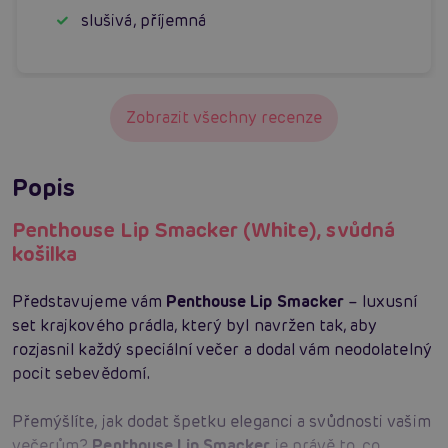
slušivá, příjemná
Zobrazit všechny recenze
Popis
Penthouse Lip Smacker (White), svůdná
košilka
Představujeme vám
Penthouse Lip Smacker
– luxusní
set krajkového prádla, který byl navržen tak, aby
rozjasnil každý speciální večer a dodal vám neodolatelný
pocit sebevědomí.
Přemýšlíte, jak dodat špetku eleganci a svůdnosti vašim
večerům?
Penthouse Lip Smacker
je právě to, co