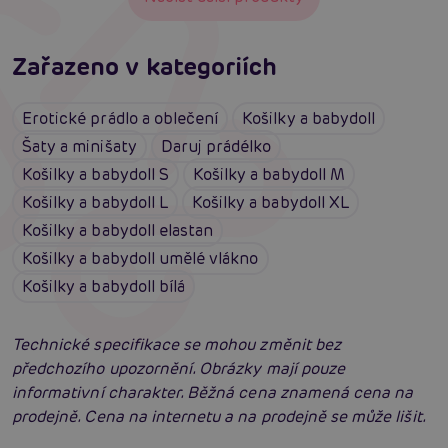
Zařazeno v kategoriích
Erotické prádlo a oblečení
Košilky a babydoll
Šaty a minišaty
Daruj prádélko
Košilky a babydoll S
Košilky a babydoll M
Košilky a babydoll L
Košilky a babydoll XL
Košilky a babydoll elastan
Košilky a babydoll umělé vlákno
Košilky a babydoll bílá
Technické specifikace se mohou změnit bez
předchozího upozornění. Obrázky mají pouze
informativní charakter. Běžná cena znamená cena na
prodejně. Cena na internetu a na prodejně se může lišit.
Erotické oblečení: 100x jinak a vždy