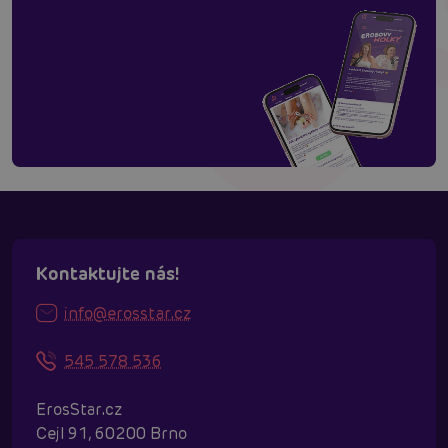
Kontaktujte nás!
info@erosstar.cz
545 578 536
ErosStar.cz
Cejl 91, 60200 Brno