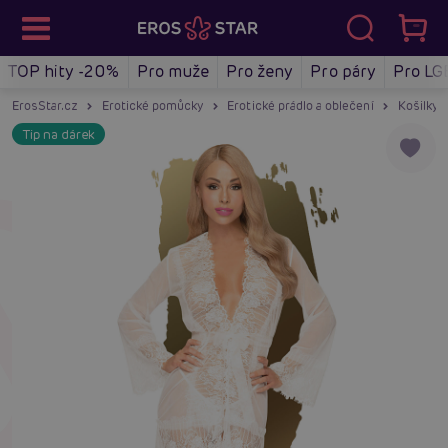
TOP hity -20%
Pro muže
Pro ženy
Pro páry
Pro LG
ErosStar.cz
Erotické pomůcky
Erotické prádlo a oblečení
Košilky a
Tip na dárek