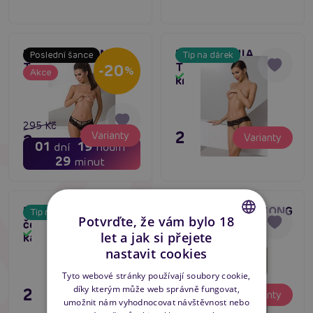
Passion ANTONINA
Passion SENIA
Poslední šance
Tip na dárek
Thong černé kalhotky
THONG černé
-20
%
Akce
Skladem
Skladem
krajkové kalhotky
295 Kč
295 Kč
Varianty
236 Kč
Varianty
01
19
dní
hodin
29
minut
Passion NAJA THONG
Passion ABLA THONG
Tip na dárek
5
Potvrďte, že vám bylo 18
černé krajkové
černé krajkové
Skladem
Skladem
let a jak si přejete
kalhotky
kalhotky
CZECH
nastavit cookies
SLOVAK
Tyto webové stránky používají soubory cookie,
díky kterým může web správně fungovat,
295 Kč
295 Kč
ENGLISH
Varianty
Varianty
umožnit nám vyhodnocovat návštěvnost nebo