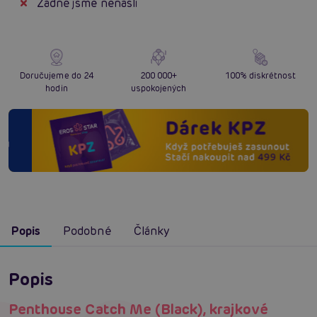
Žádné jsme nenašli
Doručujeme do 24
200 000+
100% diskrétnost
hodin
uspokojených
Popis
Podobné
Články
Popis
Penthouse Catch Me (Black), krajkové