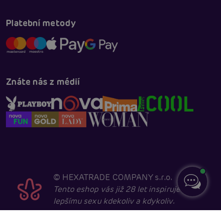
Platební metody
Znáte nás z médií
©
HEXATRADE COMPANY s.r.o.
Tento eshop vás již 28 let inspiruje k
lepšímu sexu kdekoliv a kdykoliv.