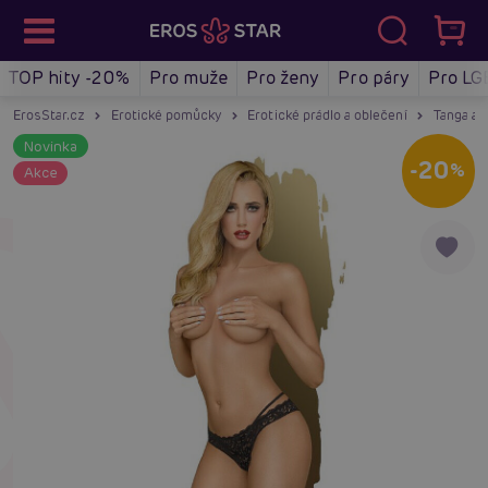
TOP hity -20%
Pro muže
Pro ženy
Pro páry
Pro LG
ErosStar.cz
Erotické pomůcky
Erotické prádlo a oblečení
Tanga a 
Novinka
-20
%
Akce