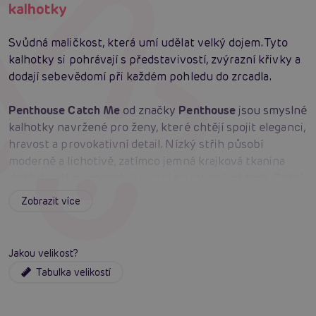
kalhotky
Svůdná maličkost, která umí udělat velký dojem. Tyto
kalhotky si pohrávají s představivostí, zvýrazní křivky a
dodají sebevědomí při každém pohledu do zrcadla.
Penthouse Catch Me
od značky
Penthouse
jsou smyslné
kalhotky navržené pro ženy, které chtějí spojit eleganci,
hravost a provokativní detail. Nízký střih působí
moderně a lichotivě, zatímco jemná krajková tkanina
dodává celému modelu luxusní a erotický nádech. Zadní
sexy průstřihy rafinovaně zvýrazňují hýždě a vytvářejí
Zobrazit více
neodolatelný efekt. Úzké páskové detaily podtrhují
odvážný charakter prádla a mašlička dodává modelu
koketní zakončení. Černé provedení působí nadčasově,
Jakou velikost?
svůdně a snadno se kombinuje s dalším prádlem. Potěší
Tabulka velikostí
také prémiové balení bez plastů s elegantní zlatou
úpravou a exkluzivní kartičkou, díky kterému je produkt
skvělý i jako dárek.