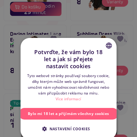
895 Kč
Varianty
02
01
dní
hodin
Do košíku
25
minut
Daring Intimates Lace
Subblime Dress With
Embrace Babydoll 2-
Black Leather Straps,
Skladem
Skladem
In-1 Set (Purple),
šaty s ramínkama
krajkový babydoll
Potvrďte, že vám bylo 18
let a jak si přejete
CZECH
nastavit cookies
895 Kč
695 Kč
Varianty
Varianty
SLOVAK
Tyto webové stránky používají soubory cookie,
díky kterým může web správně fungovat,
ENGLISH
umožnit nám vyhodnocovat návštěvnost nebo
vám přizpůsobit reklamu na míru.
Více informací
Passion AMBERLY
Casmir KEA Chemise
Tip na dárek
Top produkt
Peignoir (Black),
(Black), průhledná
Skladem
Tip na dárek
Skladem
Bylo mi 18 let a přijímám všechny cookies
sůvdný župánek pro
erotická košilka
Bestseller
ni
1 495 Kč
NASTAVENÍ COOKIES