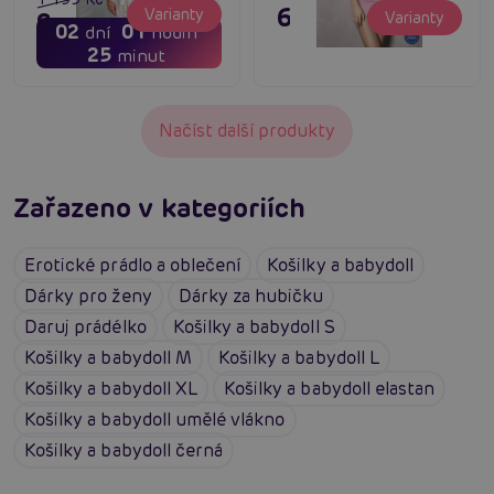
695 Kč
Varianty
956 Kč
Varianty
02
01
dní
hodin
25
minut
Načíst další produkty
Zařazeno v kategoriích
Erotické prádlo a oblečení
Košilky a babydoll
Dárky pro ženy
Dárky za hubičku
Daruj prádélko
Košilky a babydoll S
Košilky a babydoll M
Košilky a babydoll L
Košilky a babydoll XL
Košilky a babydoll elastan
Košilky a babydoll umělé vlákno
Košilky a babydoll černá