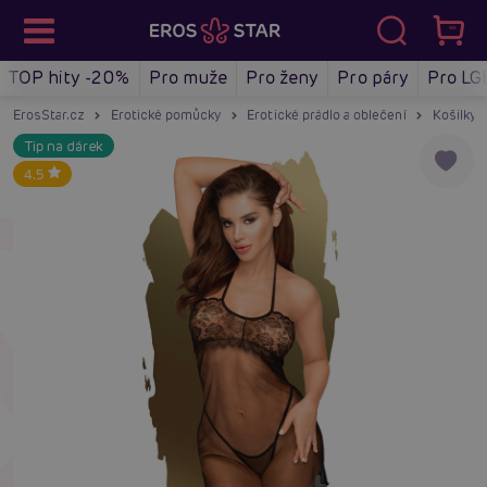
TOP hity -20%
Pro muže
Pro ženy
Pro páry
Pro LG
ErosStar.cz
Erotické pomůcky
Erotické prádlo a oblečení
Košilky a
Tip na dárek
4.5