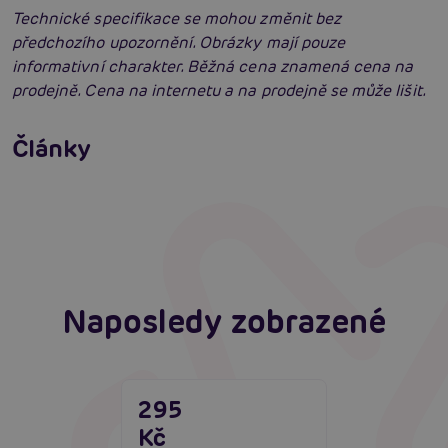
Technické specifikace se mohou změnit bez
předchozího upozornění. Obrázky mají pouze
informativní charakter. Běžná cena znamená cena na
prodejně. Cena na internetu a na prodejně se může lišit.
Erotické oblečení: 100x jinak a vždy
neodolatelně sexy
Články
Erotická inteligence: Příručka Sexiomů
Číst více
Swingers party poprvé: Erotický ráj plný
extáze? Průvodce, který ti otevře dveře!
Číst více
Číst více
Naposledy zobrazené
295
Kč