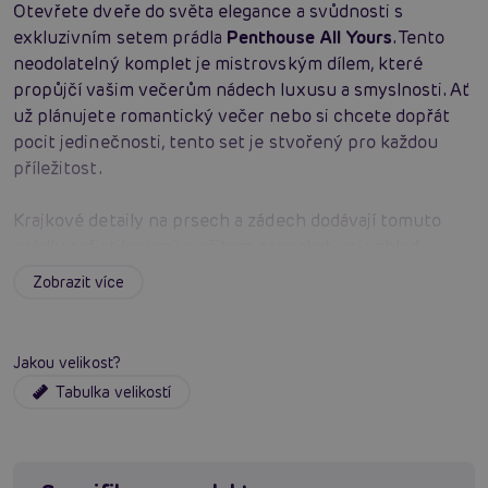
Otevřete dveře do světa elegance a svůdnosti s
exkluzivním setem prádla
Penthouse All Yours
. Tento
neodolatelný komplet je mistrovským dílem, které
propůjčí vašim večerům nádech luxusu a smyslnosti. Ať
už plánujete romantický večer nebo si chcete dopřát
pocit jedinečnosti, tento set je stvořený pro každou
příležitost.
Krajkové detaily na prsech a zádech dodávají tomuto
prádlu sofistikovaný a přitom provokativní vzhled.
Průsvitná košilka spolu s minimalistickými tangy vytváří
Zobrazit více
kombinaci, která nejen zaujme, ale také pohladí vaše
smysly. Vyrobené
z vysoce kvalitního pružného
materiálu
, prádlo
All Yours
se přizpůsobí vašemu tělu a
Jakou velikost?
zdůrazní vaše přirozené křivky s nejvyšším důrazem na
Tabulka velikostí
pohodlí
.
Navíc, tento set přichází v elegantní krabičce s
poděkováním, která učiní z vašeho nákupu nebo dárku