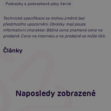
Podvazky a podvazkové pásy černá
Technické specifikace se mohou změnit bez
předchozího upozornění. Obrázky mají pouze
informativní charakter. Běžná cena znamená cena na
prodejně. Cena na internetu a na prodejně se může lišit.
Erotické oblečení: 100x jinak a vždy
neodolatelně sexy
Články
Erotická inteligence: Příručka Sexiomů
Číst více
Swingers party poprvé: Erotický ráj plný
extáze? Průvodce, který ti otevře dveře!
Číst více
Číst více
Naposledy zobrazené