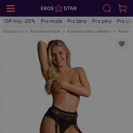
TOP hity -20%
Pro muže
Pro ženy
Pro páry
Pro LG
ErosStar.cz
Erotické pomůcky
Erotické prádlo a oblečení
Podvazky