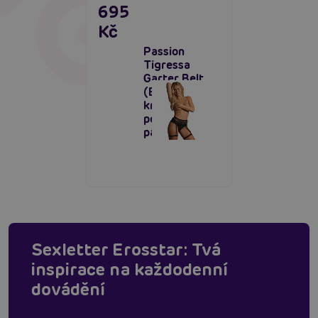
695
Kč
Passion
Tigressa
Garter Belt
(Black),
krajkový
podvazkový
pás
Sexletter Erosstar: Tvá
inspirace na každodenní
dovádění