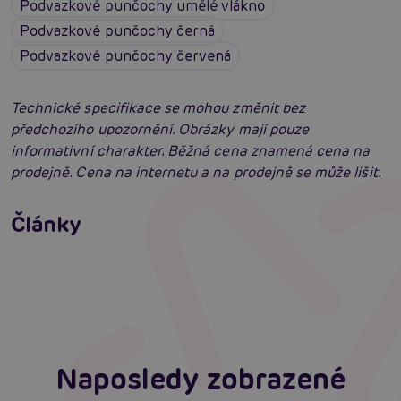
Podvazkové punčochy umělé vlákno
Podvazkové punčochy černá
Podvazkové punčochy červená
Technické specifikace se mohou změnit bez
předchozího upozornění. Obrázky mají pouze
informativní charakter. Běžná cena znamená cena na
prodejně. Cena na internetu a na prodejně se může lišit.
Erotické oblečení: 100x jinak a vždy
neodolatelně sexy
Články
Erotická inteligence: Příručka Sexiomů
Číst více
Swingers party poprvé: Erotický ráj plný
extáze? Průvodce, který ti otevře dveře!
Číst více
Číst více
Naposledy zobrazené