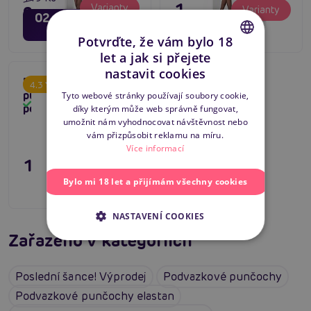
129 Kč
Varianty
95 Kč
Varianty
02
12
dní
hodin
11
minut
Potvrďte, že vám bylo 18
let a jak si přejete
CZECH
nastavit cookies
Romartex Maia -
4.3
SLOVAK
punčochy na
Tyto webové stránky používají soubory cookie,
Skladem
podvazky
díky kterým může web správně fungovat,
ENGLISH
umožnit nám vyhodnocovat návštěvnost nebo
vám přizpůsobit reklamu na míru.
Více informací
149 Kč
Varianty
Bylo mi 18 let a přijímám všechny cookies
NASTAVENÍ COOKIES
Zařazeno v kategoriích
Poslední šance! Výprodej
Podvazkové punčochy
Podvazkové punčochy elastan