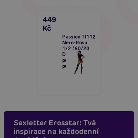
449
Kč
Passion TI112
Nero-Roso
1/2 (60/20
Den),
podvazkové
punčochy
Sexletter Erosstar: Tvá
inspirace na každodenní