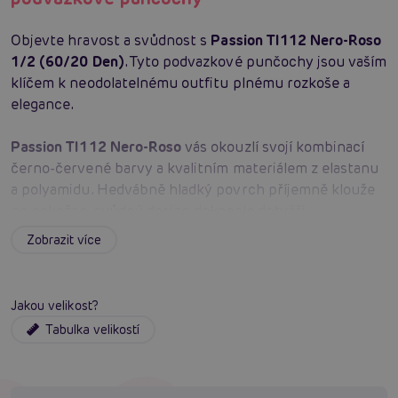
Objevte hravost a svůdnost s
Passion TI112 Nero-Roso
1/2 (60/20 Den)
. Tyto podvazkové punčochy jsou vaším
klíčem k neodolatelnému outfitu plnému rozkoše a
elegance.
Passion TI112 Nero-Roso
vás okouzlí svojí kombinací
černo-červené barvy a kvalitním materiálem z elastanu
a polyamidu. Hedvábně hladký povrch příjemně klouže
po pokožce, svůdný design dokonale dotváří
podvazkový efekt. 60/20 Den zajišťuje optimální
Zobrazit více
pevnost i pohodlí, takže se punčochy perfektně
přizpůsobí vaší postavě a zároveň vydrží i divoké party
večery. Díky velikosti 1/2 padnou menším velikostem a
Jakou velikost?
dodají vám pocit výjimečnosti při každém kroku.
Tabulka velikostí
Barva:
černo-červená
Materiál:
elastan, polyamid