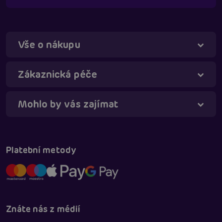
Vše o nákupu
Zákaznická péče
Mohlo by vás zajímat
Táňa - virtuální asistentka
Online
Platební metody
Znáte nás z médií