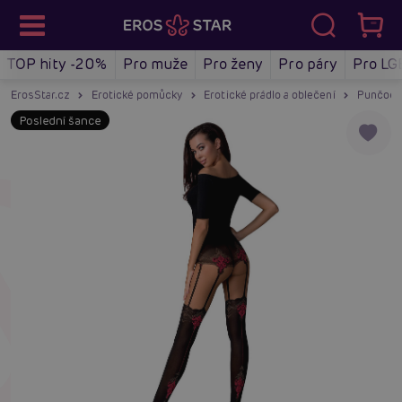
TOP hity -20%
Pro muže
Pro ženy
Pro páry
Pro LG
ErosStar.cz
Erotické pomůcky
Erotické prádlo a oblečení
Punčoch
Poslední šance