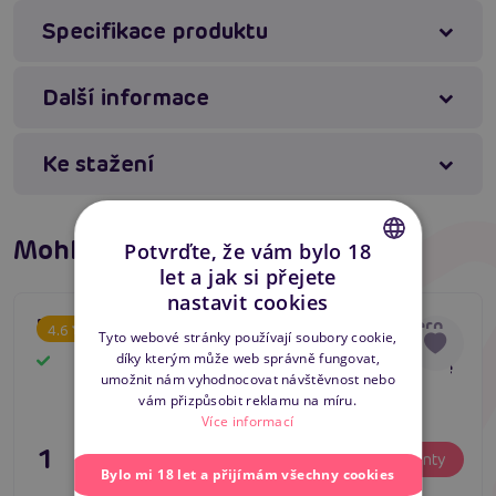
Specifikace produktu
Svůdný design s pruhy, který podtrhuje vaše
křivky
Další informace
Vysoká kvalita materiálu pro celodenní pohodlí
Univerzální černá barva, která se hodí ke každému
outfitu
Ke stažení
Precizní zpracování pro dlouhotrvající krásu
Nepostradatelný doplněk pro speciální příležitosti
i každodenní nošení
Mohlo by se líbit
Potvrďte, že vám bylo 18
let a jak si přejete
CZECH
#hold-up
#stay up
#silikonový lem punčochy
nastavit cookies
SLOVAK
Passion ST003 černá
Passion TI111 Nero
4.6
Tyto webové stránky používají soubory cookie,
(20 Den), černé
Máte dotaz k produktu?
Zašlete nám zprávu
díky kterým může web správně fungovat,
ENGLISH
Skladem
Skladem
erotické punčocháče
umožnit nám vyhodnocovat návštěvnost nebo
vám přizpůsobit reklamu na míru.
Více informací
199 Kč
449 Kč
Varianty
Varianty
Bylo mi 18 let a přijímám všechny cookies