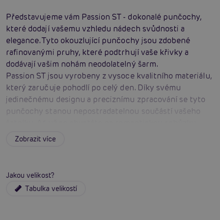
Představujeme vám Passion ST - dokonalé punčochy,
které dodají vašemu vzhledu nádech svůdnosti a
elegance. Tyto okouzlující punčochy jsou zdobené
rafinovanými pruhy, které podtrhují vaše křivky a
dodávají vašim nohám neodolatelný šarm.
Passion ST jsou vyrobeny z vysoce kvalitního materiálu,
který zaručuje pohodlí po celý den. Díky svému
jedinečnému designu a preciznímu zpracování se tyto
punčochy stanou nepostradatelnou součástí vašeho
šatníku. Ať už se chystáte na romantickou schůzku,
společenskou událost nebo chcete jen ozvláštnit svůj
Zobrazit více
každodenní outfit, Passion ST jsou tou pravou volbou.
Nenechte si ujít příležitost získat tyto výjimečné
punčochy, které vám dodají sebevědomí a přitáhnou
Jakou velikost?
obdivné pohledy. S Passion ST se stanete
Tabulka velikostí
nepřehlédnutelnou a vaše nohy budou vypadat
neodolatelně. Objednejte si je ještě dnes a zažijte pocit
luxusu a svůdnosti na vlastní kůži!