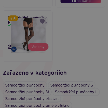
18
sekund
Samodržící punčošky
5
Passion ST017 černé
Skladem
239 Kč
Varianty
Zařazeno v kategoriích
Samodržící punčochy
Samodržící punčochy S
Samodržící punčochy M
Samodržící punčochy L
Samodržící punčochy elastan
Samodržící punčochy umělé vlákno