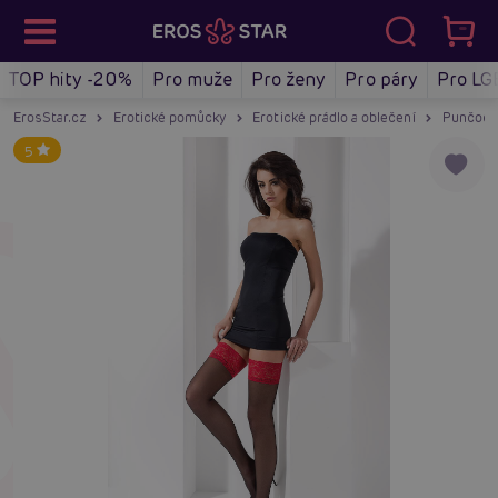
TOP hity -20%
Pro muže
Pro ženy
Pro páry
Pro LG
ErosStar.cz
Erotické pomůcky
Erotické prádlo a oblečení
Punčoch
5