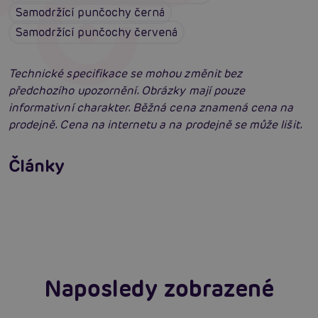
Samodržící punčochy černá
Samodržící punčochy červená
Technické specifikace se mohou změnit bez
předchozího upozornění. Obrázky mají pouze
informativní charakter. Běžná cena znamená cena na
prodejně. Cena na internetu a na prodejně se může lišit.
Erotické oblečení: 100x jinak a vždy
neodolatelně sexy
Články
Erotická inteligence: Příručka Sexiomů
Číst více
Swingers party poprvé: Erotický ráj plný
extáze? Průvodce, který ti otevře dveře!
Číst více
Číst více
Naposledy zobrazené