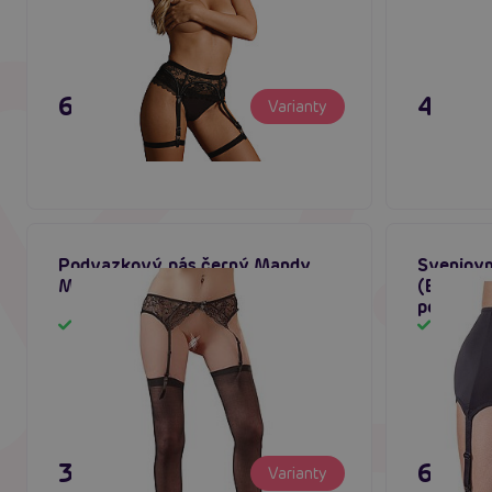
695 Kč
495 K
Varianty
Podvazkový pás černý Mandy
Svenjoym
Mystery
(Black),
podvazk
Skladem
Sklad
395 Kč
695 K
Varianty