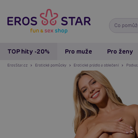
TOP hity -20%
Pro muže
Pro ženy
ErosStar.cz
Erotické pomůcky
Erotické prádlo a oblečení
Podvaz