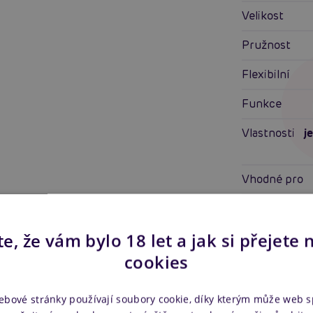
Velikost
Pružnost
Flexibilní
Funkce
Vlastnosti
j
Vhodné pro
Obsah balení
e, že vám bylo 18 let a jak si přejete 
Styl
cookies
Vlastnos
ebové stránky používají soubory cookie, díky kterým může web 
Pro koho