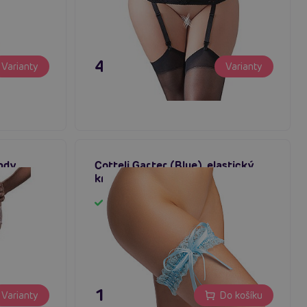
495 Kč
Varianty
Varianty
ndy
Cotteli Garter (Blue), elastický
krajkový podvazek
Skladem
159 Kč
Varianty
Do košíku