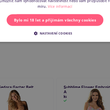
 umožnit nám vyhodnocovat návštěvnost nebo vám přizpůsobit 
Vlastnosti
míru.
Více informací
Další in
Bylo mi 18 let a přijímám všechny cookies
Náš kód
NASTAVENÍ COOKIES
Výrobce
Sedora Garter Belt
Subblime Flower Embroi
 podvazkový pás s
And Garter Belt Set (Blu
mi
krajková souprava s po
em
Skladem