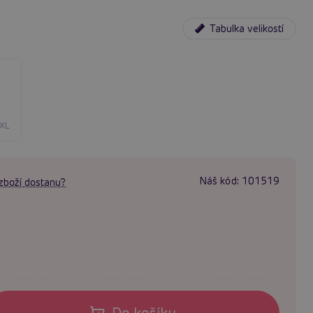
Tabulka velikostí
/XL
Náš kód:
101519
zboží dostanu?
Do košíku