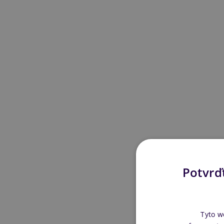
Potvrďt
Tyto w