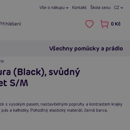
Vše o nákupu
Kontakt
Škola sexu
CZ
Přihlášení
0 Kč
Všechny pomůcky a prádlo
S/M
ra (Black), svůdný
et S/M
ck s vysokým pasem, nastavitelnými popruhy a kontrastem krajky
pás a kalhotky. Pohodlný elastický materiál, černá barva,