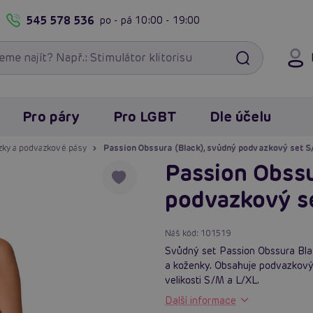
545 578 536
po - pá
10:00 - 19:00
Pro páry
Pro LGBT
Dle účelu
ky a podvazkové pásy
Passion Obssura (Black), svůdný podvazkový set 
Passion Obssu
podvazkový s
Náš kód:
101519
Svůdný set Passion Obssura Bla
a koženky. Obsahuje podvazkový 
velikosti S/M a L/XL.
Další informace