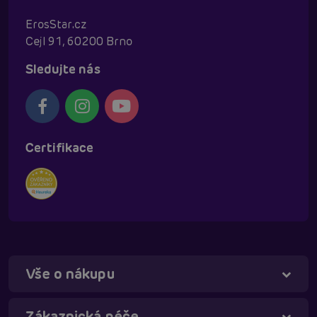
ErosStar.cz
Cejl 91, 60200 Brno
Sledujte nás
Certifikace
Vše o nákupu
Táňa - virtuální asistentka
Online
Zákaznická péče