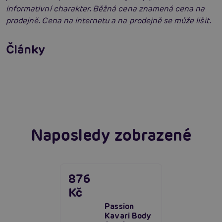
informativní charakter. Běžná cena znamená cena na
prodejně. Cena na internetu a na prodejně se může lišit.
Erotické oblečení: 100x jinak a vždy
neodolatelně sexy
Články
Erotická inteligence: Příručka Sexiomů
Číst více
Swingers party poprvé: Erotický ráj plný
extáze? Průvodce, který ti otevře dveře!
Číst více
Číst více
Naposledy zobrazené
876
Kč
Passion
Kavari Body