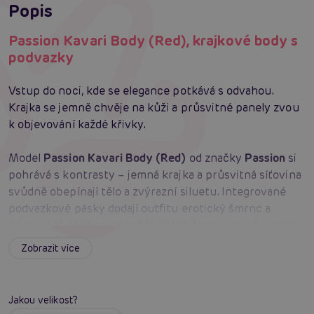
Popis
Passion Kavari Body (Red), krajkové body s
podvazky
Vstup do noci, kde se elegance potkává s odvahou.
Krajka se jemně chvěje na kůži a průsvitné panely zvou
k objevování každé křivky.
Model
Passion Kavari Body (Red)
od značky
Passion
si
pohrává s kontrasty – jemná krajka a průsvitná síťovina
svůdně obepínají tělo a zvýrazní siluetu. Integrované
podvazkové pásky dodají outfitu erotický šmrnc a
připraví tě těšit se na každý detail. Nastavitelná ramínka
dovolí padnutí přesně na míru, takže se můžeš
Zobrazit více
soustředit jen na hru. Pružná tkanina s 95 % polyesteru
a 5 % elastanu zajistí pohodlí i při delším nošení a
volném pohybu. Červená varianta působí nadčasově a
Jakou velikost?
tajemně – ideální volba pro večery, kdy chceš jen lehce