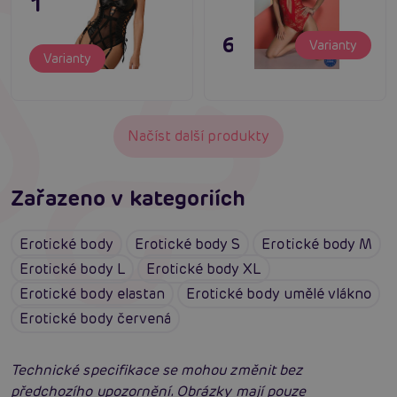
1 095 Kč
695 Kč
Varianty
Varianty
Načíst další produkty
Zařazeno v kategoriích
Erotické body
Erotické body S
Erotické body M
Erotické body L
Erotické body XL
Erotické body elastan
Erotické body umělé vlákno
Erotické body červená
Technické specifikace se mohou změnit bez
předchozího upozornění. Obrázky mají pouze