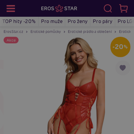
TOP hity -20%
Pro muže
Pro ženy
Pro páry
Pro LG
ErosStar.cz
Erotické pomůcky
Erotické prádlo a oblečení
Erotické
Akce
-20
%