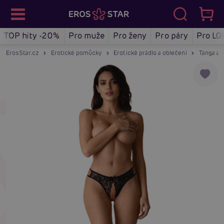
TOP hity -20%
Pro muže
Pro ženy
Pro páry
Pro LG
ErosStar.cz
Erotické pomůcky
Erotické prádlo a oblečení
Tanga a 