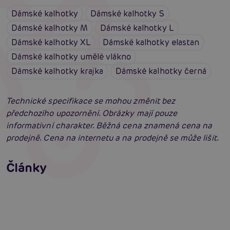
Dámské kalhotky
Dámské kalhotky S
Dámské kalhotky M
Dámské kalhotky L
Dámské kalhotky XL
Dámské kalhotky elastan
Dámské kalhotky umělé vlákno
Dámské kalhotky krajka
Dámské kalhotky černá
Technické specifikace se mohou změnit bez
předchozího upozornění. Obrázky mají pouze
informativní charakter. Běžná cena znamená cena na
prodejně. Cena na internetu a na prodejně se může lišit.
Erotické oblečení: 100x jinak a vždy
neodolatelně sexy
Články
Erotická inteligence: Příručka Sexiomů
Číst více
Swingers party poprvé: Erotický ráj plný
extáze? Průvodce, který ti otevře dveře!
Číst více
Číst více