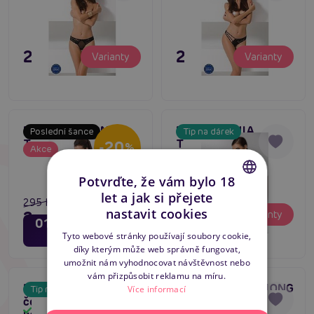
295 Kč
295 Kč
Varianty
Varianty
Passion ANTONINA
Passion SENIA
Poslední šance
Tip na dárek
Thong černé kalhotky
THONG černé
-20
%
Akce
Skladem
Skladem
krajkové kalhotky
Potvrďte, že vám bylo 18
let a jak si přejete
295 Kč
CZECH
295 Kč
nastavit cookies
Varianty
236 Kč
Varianty
01
19
dní
hodin
SLOVAK
55
Tyto webové stránky používají soubory cookie,
minut
díky kterým může web správně fungovat,
ENGLISH
umožnit nám vyhodnocovat návštěvnost nebo
vám přizpůsobit reklamu na míru.
Passion NAJA THONG
Passion ABLA THONG
Více informací
Tip na dárek
5
černé krajkové
černé krajkové
Skladem
Skladem