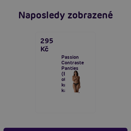
Naposledy zobrazené
295
Kč
Passion
Contraste
Panties
(Black),
otevřené
krajkové
kalhotky