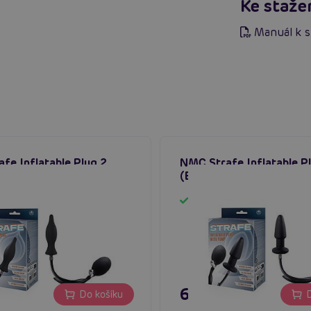
Ke staže
Manuál k s
fe Inflatable Plug 2
NMC Strafe Inflatable P
nafukovací anální kolík
(Black), nafukovací análn
em
Skladem
č
695 Kč
Do košíku
D