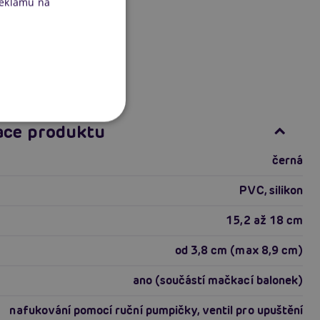
reklamu na
ace produktu
černá
PVC, silikon
15,2 až 18 cm
od 3,8 cm (max 8,9 cm)
ano (součástí mačkací balonek)
nafukování pomocí ruční pumpičky, ventil pro upuštění