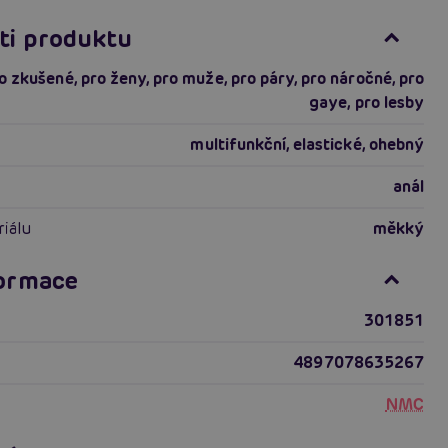
ti produktu
o zkušené
,
pro ženy
,
pro muže
,
pro páry
,
pro náročné
,
pro
gaye
,
pro lesby
multifunkční
,
elastické
,
ohebný
anál
riálu
měkký
formace
301851
4897078635267
NMC