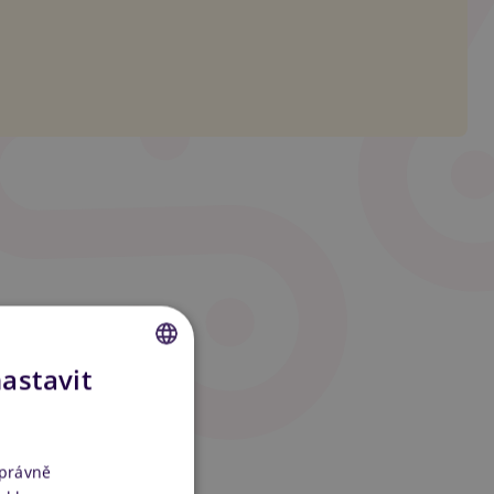
nastavit
CZECH
SLOVAK
ENGLISH
správně