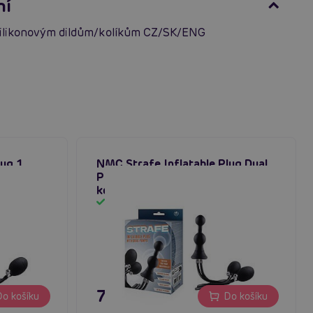
ní
ilikonovým dildům/kolíkům CZ/SK/ENG
lug 1
NMC Strafe Inflatable Plug Dual
í kolík
Pump (Black), nafukovací anální
kolík
Skladem
795 Kč
o košíku
Do košíku