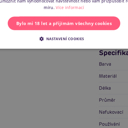
 umožnit nám vyhodnocovat návštěvnost nebo vám přizpůsobit 
míru.
Více informací
Zobrazit všechny recenze
Bylo mi 18 let a přijímám všechny cookies
NASTAVENÍ COOKIES
Specifik
Barva
Materiál
Délka
Průměr
Nafukovací
Používání