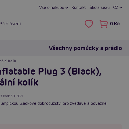
Vše o nákupu
Kontakt
Škola sexu
CZ
Přihlášení
0 Kč
Všechny pomůcky a prádlo
ální kolík
flatable Plug 3 (Black),
lní kolík
š kód:
301851
pumpičkou. Zadkové dobrodužství pro zvědavé a odvážné!