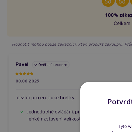
100% zákaz
Celkem 
Hodnotit mohou pouze zákazníci, kteří produkt zakoupili. P
Pavel
Ověřená recenze
08.06.2025
ideální pro erotické hrátky
Potvrďt
jednoduché ovládání, příjemný povrch,
lehké nastavení velikosti
Tyto w