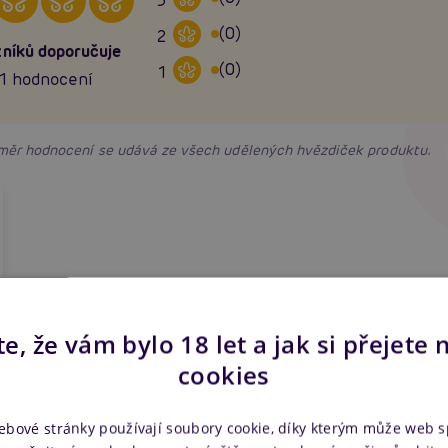
3
(0)
2
níků doporučuje
(0)
1
1 hodnocení
růměr hodnocení se udává ze všech udělených hvězdiček produktu.
e, že vám bylo 18 let a jak si přejete 
cookies
ebové stránky používají soubory cookie, díky kterým může web 