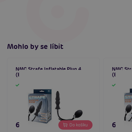
Mohlo by se líbit
NMC Strafe Inflatable Plug 4
NMC Stra
(Black), nafukovací anální kolík
(Black), 
Skladem
Sklad
695 Kč
695 K
Do košíku