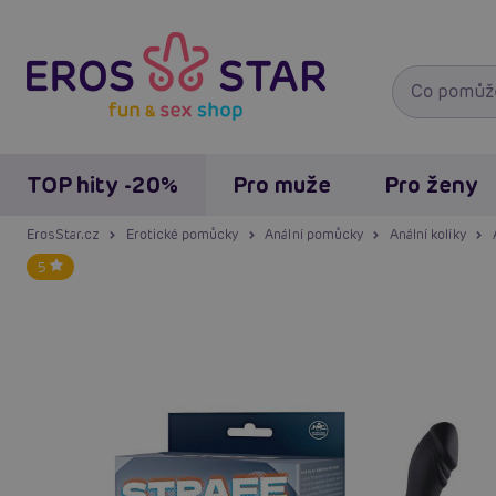
TOP hity -20%
Pro muže
Pro ženy
ErosStar.cz
Erotické pomůcky
Anální pomůcky
Anální kolíky
5