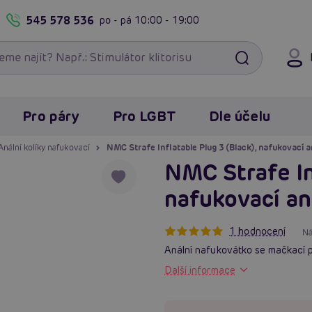
545 578 536
po - pá
10:00 - 19:00
Pro páry
Pro LGBT
Dle účelu
Anální kolíky nafukovací
NMC Strafe Inflatable Plug 3 (Black), nafukovací an
NMC Strafe In
nafukovací aná
1 hodnocení
Ná
Anální nafukovátko se mačkací 
Další informace