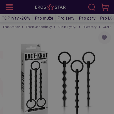
TOP hity -20%
Pro muže
Pro ženy
Pro páry
Pro LG
ErosStar.cz
Erotické pomůcky
Klinik, klystýr
Dilatátory
Uretráln