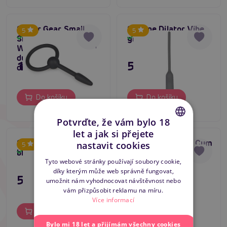
Sinner Gear Small
Silicone Dilator Vibe
5
5
Silicone Penis Plug
grey
Skladem
Skladem
With Pull Ring - malý
dutý silikonový
195 Kč
595 Kč
dilatátor
Do košíku
Do košíku
Potvrďte, že vám bylo 18
let a jak si přejete
CZECH
Silicone Dilator Vibe
Mr. Steel Smooth Cum
nastavit cookies
5
blue
Rattle Penis Plug,
Skladem
Skladem
SLOVAK
Tyto webové stránky používají soubory cookie,
zátka do penisu
díky kterým může web správně fungovat,
ENGLISH
595 Kč
495 Kč
umožnit nám vyhodnocovat návštěvnost nebo
vám přizpůsobit reklamu na míru.
Více informací
Do košíku
Do košíku
Bylo mi 18 let a přijímám všechny cookies