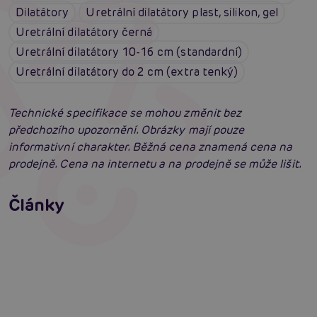
Dilatátory
Uretrální dilatátory plast, silikon, gel
Uretrální dilatátory černá
Uretrální dilatátory 10-16 cm (standardní)
Uretrální dilatátory do 2 cm (extra tenký)
Technické specifikace se mohou změnit bez
předchozího upozornění. Obrázky mají pouze
informativní charakter. Běžná cena znamená cena na
prodejně. Cena na internetu a na prodejně se může lišit.
Erotická inteligence: Příručka Sexiomů
Swingers party poprvé: Erotický ráj plný
Články
extáze? Průvodce, který ti otevře dveře!
Číst více
SVAKOM přechází na KooSync: Nová éra
interaktivního ovládání vašich hraček je tu!
Číst více
Číst více