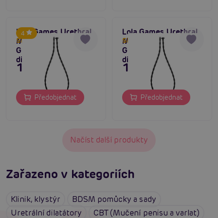
Lola Games Urethral
Lola Games Urethral
4
Massager Vanilla
Massager Vanilla
Skladem do týdne
Skladem do týdne
Glide (Extra Small),
Glide (Small),
dilatátor penisu
dilatátor penisu
149 Kč
149 Kč
Předobjednat
Předobjednat
Načíst další produkty
Zařazeno v kategoriích
Klinik, klystýr
BDSM pomůcky a sady
Uretrální dilatátory
CBT (Mučení penisu a varlat)