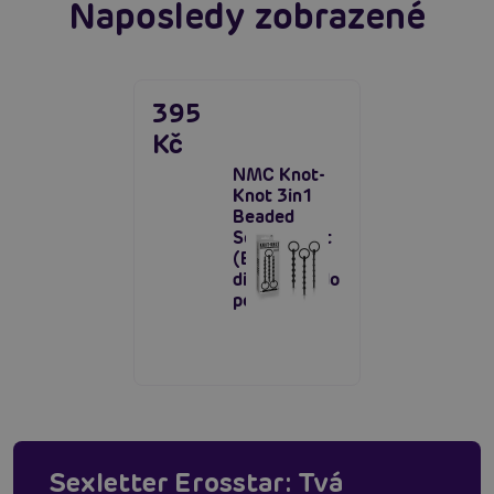
Naposledy zobrazené
395
Kč
NMC Knot-
Knot 3in1
Beaded
Souding Set
(Black), 3
dilatátory do
penisu
Sexletter Erosstar: Tvá