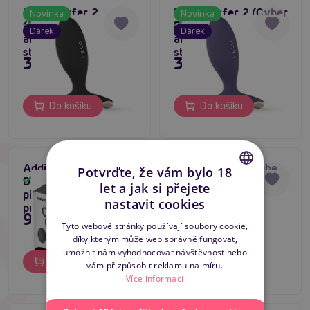
LELO Surfer 2
LELO Surfer 2 (Cyber
Novinka
Novinka
(Black), vibrační
Purple), vibrační
Skladem
Skladem
Dárek
Dárek
anální masážní
anální masážní
stimulátor
stimulátor
3 039 Kč
3 039 Kč
Do košíku
Do košíku
Addicted Toys Up and
Dream Toys Phoebe
Potvrďte, že vám bylo 18
Down Prostatic Ring,
Up & Down Anal
Skladem
Skladem
let a jak si přejete
přirážející masér
Vibrator, přírážecí
CZECH
nastavit cookies
prostaty
vibrační anální kolík
995 Kč
1 595 Kč
SLOVAK
Tyto webové stránky používají soubory cookie,
díky kterým může web správně fungovat,
ENGLISH
umožnit nám vyhodnocovat návštěvnost nebo
Do košíku
Do košíku
vám přizpůsobit reklamu na míru.
Více informací