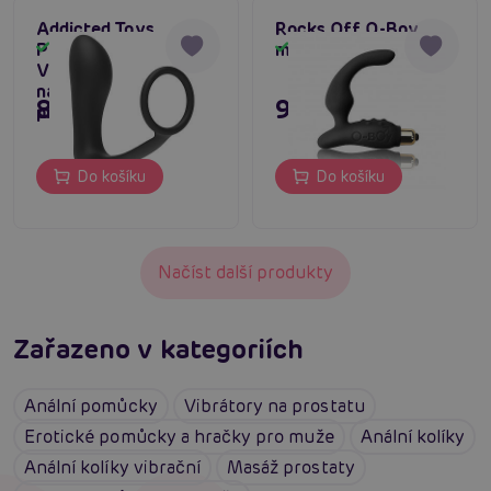
Addicted Toys
Rocks Off O-Boy,
Prostate Anal
masér prostaty
Skladem
Skladem
Vibrator #1 černý
nabíjecí masér
895 Kč
995 Kč
prostaty
Do košíku
Do košíku
Načíst další produkty
Zařazeno v kategoriích
Anální pomůcky
Vibrátory na prostatu
Erotické pomůcky a hračky pro muže
Anální kolíky
Anální kolíky vibrační
Masáž prostaty