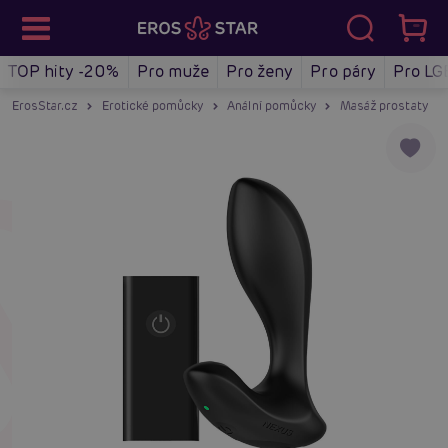
TOP hity -20%
Pro muže
Pro ženy
Pro páry
Pro LG
ErosStar.cz
Erotické pomůcky
Anální pomůcky
Masáž prostaty