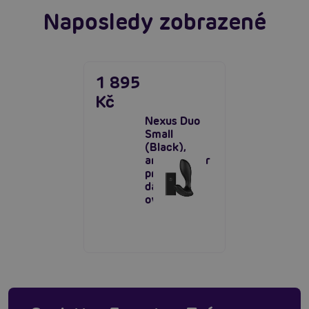
Naposledy zobrazené
1 895
Kč
Nexus Duo
Small
(Black),
anální masér
pro muže s
dálkovým
ovládáním