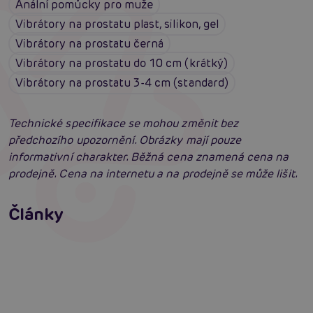
Anální pomůcky pro muže
Vibrátory na prostatu plast, silikon, gel
Vibrátory na prostatu černá
Vibrátory na prostatu do 10 cm (krátký)
Vibrátory na prostatu 3-4 cm (standard)
Technické specifikace se mohou změnit bez
předchozího upozornění. Obrázky mají pouze
informativní charakter. Běžná cena znamená cena na
prodejně. Cena na internetu a na prodejně se může lišit.
Příprava na anální sex: Tipy krok za krokem
Články
Masáž prostaty, poskytuje úlevu i vzrušení
Číst více
Erotická inteligence: Příručka Sexiomů
Číst více
Číst více