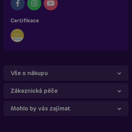
Certifikace
Vše o nákupu
Zákaznická péče
Mohlo by vás zajímat
Táňa - virtuální asistentka
Online