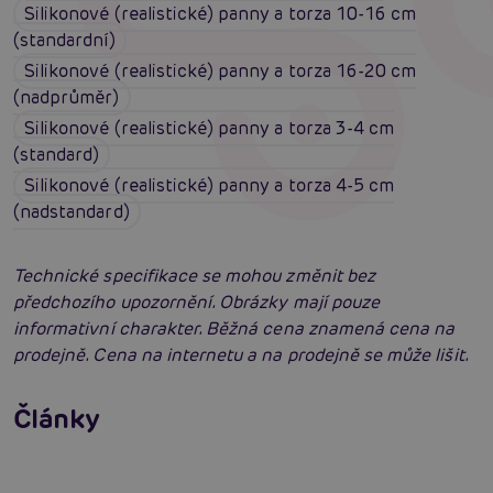
Silikonové (realistické) panny a torza 10-16 cm
(standardní)
Silikonové (realistické) panny a torza 16-20 cm
(nadprůměr)
Silikonové (realistické) panny a torza 3-4 cm
(standard)
Silikonové (realistické) panny a torza 4-5 cm
(nadstandard)
Technické specifikace se mohou změnit bez
předchozího upozornění. Obrázky mají pouze
informativní charakter. Běžná cena znamená cena na
prodejně. Cena na internetu a na prodejně se může lišit.
Erotická inteligence: Příručka Sexiomů
Swingers party poprvé: Erotický ráj plný
Články
extáze? Průvodce, který ti otevře dveře!
Číst více
SVAKOM přechází na KooSync: Nová éra
interaktivního ovládání vašich hraček je tu!
Číst více