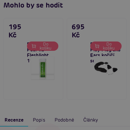
Mohlo by se hodit
195
695
Kč
Kč
Fleshlight
Bad Kitty Pet
Do
Do
košíku
košíku
Pudr na
Play Plug and
Fleshlight
Ears kočičí
118 ml
set
Recenze
Popis
Podobné
Články