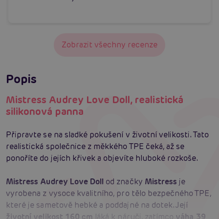
Zobrazit všechny recenze
Popis
Mistress Audrey Love Doll, realistická
silikonová panna
Připravte se na sladké pokušení v životní velikosti. Tato
realistická společnice z měkkého TPE čeká, až se
ponoříte do jejích křivek a objevíte hluboké rozkoše.
Mistress Audrey Love Doll
od značky
Mistress
je
vyrobena z vysoce kvalitního, pro tělo bezpečného TPE,
které je sametově hebké a poddajné na dotek. Její
životní velikost 160 cm
láká k náruči, zatímco
váha 39