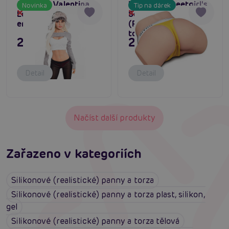
Mistress Valentina
LoveToy Streetgirl's
Novinka
Tip na dárek
Love Doll, realistická
Sensation Pulse 3
Dočasně vyprodané
Dočasně vyprodané
erotická panna
(Flesh), vibrační
torzo masturbátor
24 995 Kč
2 495 Kč
Detail
Detail
Načíst další produkty
Zařazeno v kategoriích
Silikonové (realistické) panny a torza
Silikonové (realistické) panny a torza plast, silikon,
gel
Silikonové (realistické) panny a torza tělová