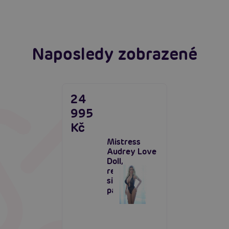
Číst více
Naposledy zobrazené
24
995
Kč
Mistress
Audrey Love
Doll,
realistická
silikonová
panna