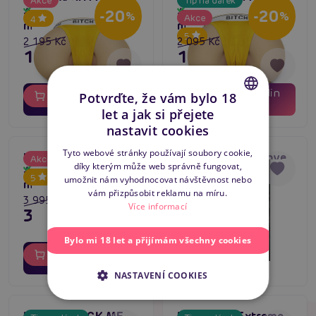
Akce
Tip na dárek
Skladem
Skladem
#12 (Skin), torzo
#11 (Skin), torzo
-20
-20
%
%
Akce
4
masturbátor
masturbátor
5
2 195 Kč
2 095 Kč
1 756 Kč
1 676 Kč
02
19
02
19
dní
hodin
dní
hodin
Potvrďte, že vám bylo 18
Do košíku
Do košíku
01
01
minut
minut
let a jak si přejete
CZECH
nastavit cookies
SLOVAK
Tyto webové stránky používají soubory cookie,
LoveToy Streetgirl's
Mistress Lillian Love
Akce
5
díky kterým může web správně fungovat,
ENGLISH
Skladem
#6 (Skin), torzo
Doll
Skladem
-20
%
5
umožnit nám vyhodnocovat návštěvnost nebo
masturbátor
vám přizpůsobit reklamu na míru.
3 995 Kč
34 995 Kč
Více informací
3 196 Kč
Bylo mi 18 let a přijímám všechny cookies
02
19
dní
hodin
Do košíku
Do košíku
01
minut
NASTAVENÍ COOKIES