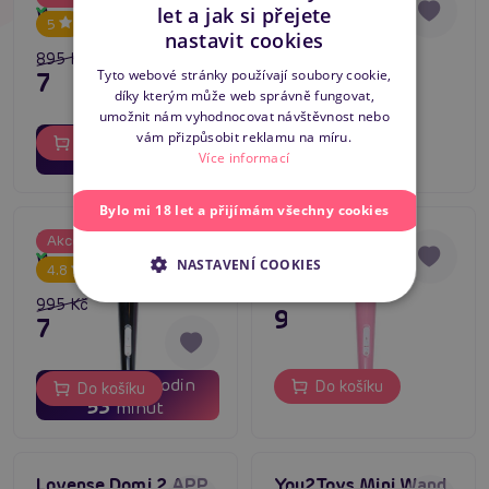
Skladem
let a jak si přejete
Wand Cable (Black)
Wand USB (Purple)
Skladem
-20
%
CZECH
5
nastavit cookies
895 Kč
SLOVAK
995 Kč
Tyto webové stránky používají soubory cookie,
716 Kč
díky kterým může web správně fungovat,
ENGLISH
umožnit nám vyhodnocovat návštěvnost nebo
02
01
dní
hodin
vám přizpůsobit reklamu na míru.
Do košíku
Do košíku
53
Více informací
minut
Bylo mi 18 let a přijímám všechny cookies
Magic Massager
Magic Massager
Akce
4.9
Skladem
Wand USB (Black)
Wand USB (Pink)
Skladem
-20
%
NASTAVENÍ COOKIES
4.8
995 Kč
995 Kč
796 Kč
02
01
dní
hodin
Do košíku
Do košíku
53
minut
Lovense Domi 2 APP
You2Toys Mini Wand