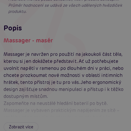
Průměr hodnocení se udává ze všech udělených hvězdiček
produktu.
Popis
Massager - masér
Massager je navržen pro použití na jakoukoli část těla,
kterou si jen dokážete představit. Ať už potřebujete
uvolnit napětí v ramenou po dlouhém dni v práci, nebo
chcete prozkoumat nové možnosti v oblasti intimních
hrátek, tento přístroj je tu pro vás. Jeho ergonomický
design zajišťuje snadnou manipulaci a přístup i k těžko
dostupným místům.
Zapomeňte na neustálé hledání baterií po bytě.
Massager je vybaven praktickým napájením ze sítě –
stačí ho ráno zapojit do zásuvky a za pár hodin je
připraven k použití. Už žádné přerušování relaxace kvůli
Zobrazit více