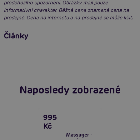
předchozího upozornění. Obrázky mají pouze
informativní charakter. Běžná cena znamená cena na
prodejně. Cena na internetu a na prodejně se může lišit.
Vybíráme vibrátor: Jak vybrat nejlepší
vibrátor?
Články
Erotická inteligence: Příručka Sexiomů
Číst více
Swingers party poprvé: Erotický ráj plný
extáze? Průvodce, který ti otevře dveře!
Číst více
Číst více
Naposledy zobrazené
995
Kč
Massager -