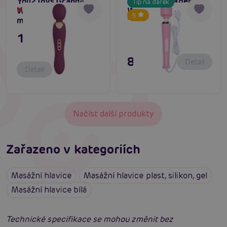
You2Toys Grande
Magic Massager
Tip na dárek
Wand (Purple),
Wand Cable (Pink)
Dočasně vyprodané
5
Dočasně vyprodané
masážní vibrátor
1 795 Kč
895 Kč
Detail
Detail
Načíst další produkty
Zařazeno v kategoriích
Masážní hlavice
Masážní hlavice plast, silikon, gel
Masážní hlavice bílá
Technické specifikace se mohou změnit bez