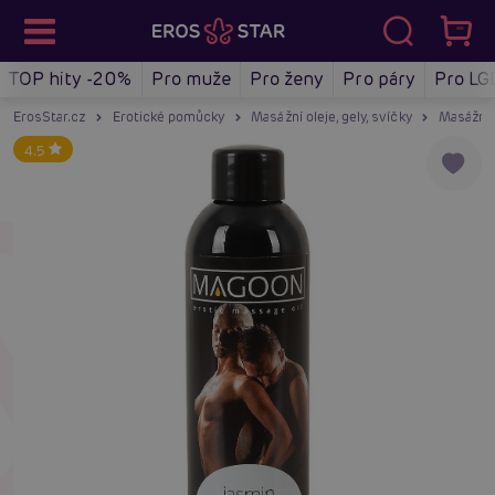
TOP hity -20%
Pro muže
Pro ženy
Pro páry
Pro LG
ErosStar.cz
Erotické pomůcky
Masážní oleje, gely, svíčky
Masážní 
4.5