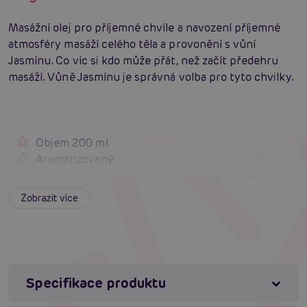
Masážní olej pro příjemné chvíle a navození příjemné
atmosféry masáží celého těla a provonění s vůní
Jasmínu. Co víc si kdo může přát, než začít předehru
masáží. Vůně Jasmínu je správná volba pro tyto chvilky.
Objem 200 ml
Aromatizovaný
Omyvatelný vodou
Zobrazit více
Složení
Paraffinum liquidum, Trilaureth-4-Phosphate, Isopropyl
Specifikace produktu
Palmitate, polyglyceryl-2 Sesquisostearate, Simmondisa
Chinensis (Jojoba) Seed Oil, Cinnamal, Parfum