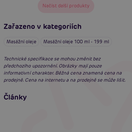
Načíst další produkty
Zařazeno v kategoriích
Masážní oleje
Masážní oleje 100 ml - 199 ml
Technické specifikace se mohou změnit bez
předchozího upozornění. Obrázky mají pouze
informativní charakter. Běžná cena znamená cena na
prodejně. Cena na internetu a na prodejně se může lišit.
Erotická masáž jako vzrušující předehra
Články
Erotická inteligence: Příručka Sexiomů
Číst více
Swingers party poprvé: Erotický ráj plný
extáze? Průvodce, který ti otevře dveře!
Číst více
Číst více