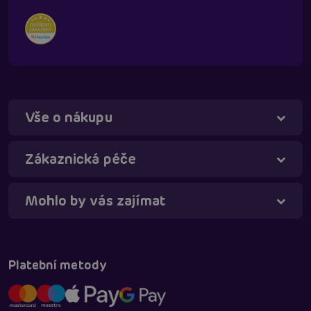
Vše o nákupu
Zákaznická péče
Mohlo by vás zajímat
Táňa - virtuální asistentka
Online
Platební metody