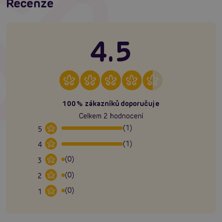
Recenze
4.5
100% zákazníků doporučuje
Celkem 2 hodnocení
(1)
5
(1)
4
(0)
3
(0)
2
(0)
1