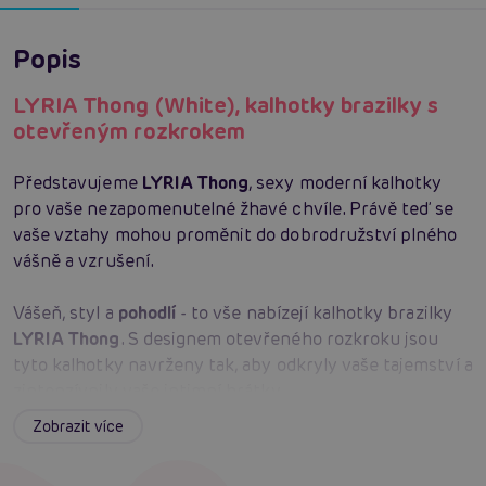
Popis
LYRIA Thong (White), kalhotky brazilky s
otevřeným rozkrokem
Představujeme
LYRIA Thong
, sexy moderní kalhotky
pro vaše nezapomenutelné žhavé chvíle. Právě teď se
vaše vztahy mohou proměnit do dobrodružství plného
vášně a vzrušení.
Vášeň, styl a
pohodlí
- to vše nabízejí kalhotky brazilky
LYRIA Thong
. S designem otevřeného rozkroku jsou
tyto kalhotky navrženy tak, aby odkryly vaše tajemství a
zintenzívnily vaše intimní hrátky.
Zobrazit více
LYRIA Thong
přichází v rozmanitých velikostech od
S
po 3XL
, takže bez ohledu na vaši postavu, tyto kalhotky