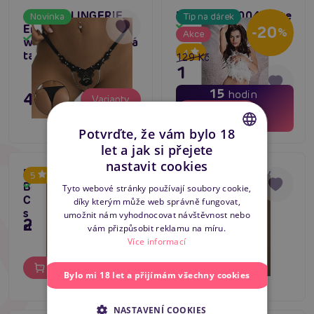
ADALET LINGERIE
Passion MT004 white
Novinka
Tip na dárek
Skladem
Emillie Lace Thong
-20
%
Akce
Skladem
with Breads, krajková
4
tanga
129 Kč
103 Kč
15
hodin
449 Kč
Varianty
57
minut
Do košíku
13
sekund
Potvrďte, že vám bylo 18
let a jak si přejete
CZECH
nastavit cookies
Daring Strappy
Daring Ultra Sexy
5
SLOVAK
Bodysuit Open
Mesh Bodysuit,
Skladem
Skladem
Tyto webové stránky používají soubory cookie,
Crotch, dámský body
dámský body
díky kterým může web správně fungovat,
ENGLISH
s otevřeným
umožnit nám vyhodnocovat návštěvnost nebo
249 Kč
295 Kč
rokzrokem
vám přizpůsobit reklamu na míru.
Více informací
Do košíku
Do košíku
Bylo mi 18 let a přijímám všechny cookies
NASTAVENÍ COOKIES