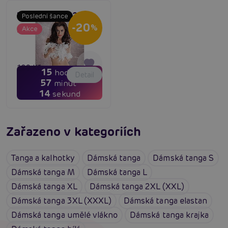
Passion MT012 red
Poslední šance
-20
%
Akce
Dočasně vyprodané
129 Kč
15
hodin
Detail
103 Kč
57
minut
13
sekund
Zařazeno v kategoriích
Tanga a kalhotky
Dámská tanga
Dámská tanga S
Dámská tanga M
Dámská tanga L
Dámská tanga XL
Dámská tanga 2XL (XXL)
Dámská tanga 3XL (XXXL)
Dámská tanga elastan
Dámská tanga umělé vlákno
Dámská tanga krajka