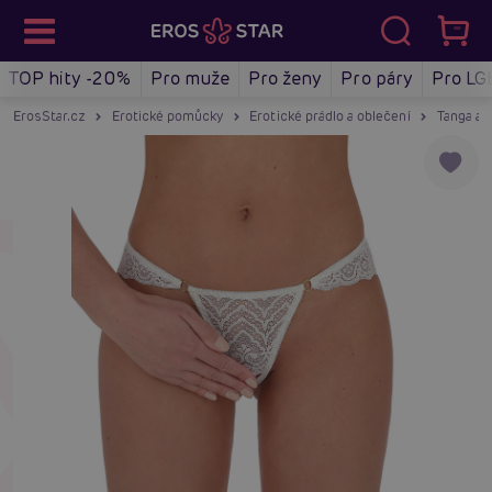
TOP hity -20%
Pro muže
Pro ženy
Pro páry
Pro LG
ErosStar.cz
Erotické pomůcky
Erotické prádlo a oblečení
Tanga a 