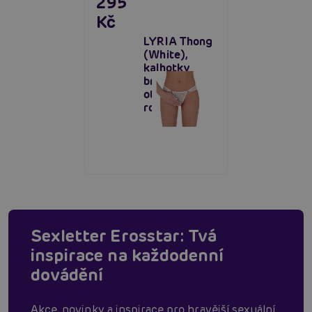
295
Kč
LYRIA Thong
(White),
kalhotky
brazilky s
otevřeným
rozkrokem
Sexletter Erosstar: Tvá
inspirace na každodenní
dovádění
Akce, novinky a inspirace pro hravější sexuální