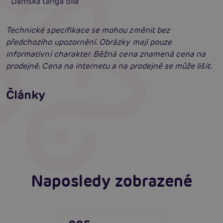
Dámská tanga bílá
Technické specifikace se mohou změnit bez
předchozího upozornění. Obrázky mají pouze
informativní charakter. Běžná cena znamená cena na
prodejně. Cena na internetu a na prodejně se může lišit.
Erotické oblečení: 100x jinak a vždy
neodolatelně sexy
Články
Erotická inteligence: Příručka Sexiomů
Číst více
Swingers party poprvé: Erotický ráj plný
extáze? Průvodce, který ti otevře dveře!
Číst více
Číst více
Naposledy zobrazené