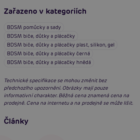
Zařazeno v kategoriích
BDSM pomůcky a sady
BDSM biče, důtky a plácačky
BDSM biče, důtky a plácačky plast, silikon, gel
BDSM biče, důtky a plácačky černá
BDSM biče, důtky a plácačky hnědá
Technické specifikace se mohou změnit bez
předchozího upozornění. Obrázky mají pouze
informativní charakter. Běžná cena znamená cena na
prodejně. Cena na internetu a na prodejně se může lišit.
Jak na BDSM: Začínáme tvrdé hrátky pro
dospělé (aktualizováno)
Jak na bondage? Svazování partnera při sexu
Články
aneb co je bondáž
Číst více
Erotická inteligence: Příručka Sexiomů
Číst více