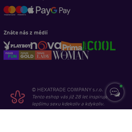
Znáte nás z médií
©
HEXATRADE COMPANY s.r.o.
Tento eshop vás již 28 let inspiruje k
lepšímu sexu kdekoliv a kdykoliv.
Navštěvovat jej smí pouze entity starší 18 let, kvůli
sexuální a erotické tématice. Core developed in
cooperation with
404.cz