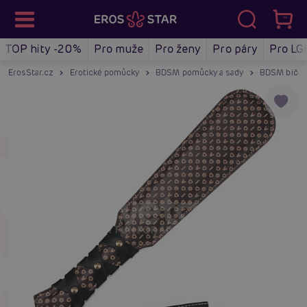
TOP hity -20%
Pro muže
Pro ženy
Pro páry
Pro LG
ErosStar.cz
Erotické pomůcky
BDSM pomůcky a sady
BDSM biče, 