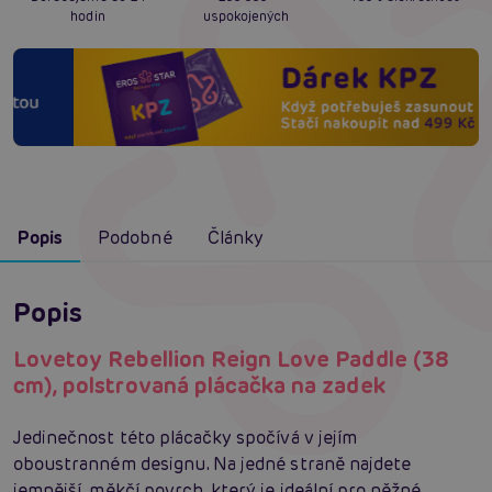
hodin
uspokojených
Popis
Podobné
Články
Popis
Lovetoy Rebellion Reign Love Paddle (38
cm), polstrovaná plácačka na zadek
Jedinečnost této plácačky spočívá v jejím
oboustranném designu. Na jedné straně najdete
jemnější, měkčí povrch, který je ideální pro něžné