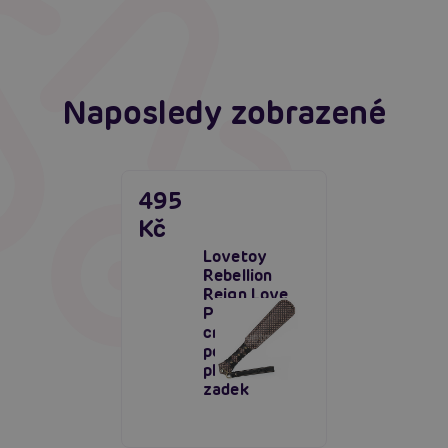
Číst více
Naposledy zobrazené
495
Kč
Lovetoy
Rebellion
Reign Love
Paddle (38
cm),
polstrovaná
plácačka na
zadek