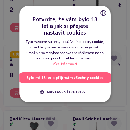
elektrošokový obušek
295 Kč
1 569 Kč
Potvrďte, že vám bylo 18
let a jak si přejete
Do košíku
Do košíku
CZECH
nastavit cookies
SLOVAK
Tyto webové stránky používají soubory cookie,
díky kterým může web správně fungovat,
ENGLISH
umožnit nám vyhodnocovat návštěvnost nebo
Kožený bič Zado
Devil Sticks Crop
5
vám přizpůsobit reklamu na míru.
Single Tail Leather
Polished Leather
Skladem
Skladem
Více informací
Whip
black/red, kožený bič
895 Kč
295 Kč
Bylo mi 18 let a přijímám všechny cookies
NASTAVENÍ COOKIES
Do košíku
Do košíku
Bad Kitty Heart Mini
Devil Sticks Leather
Crop
Tails Whip (Red),
Skladem
Skladem