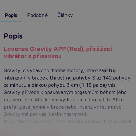
Popis
Podobné
Články
Popis
Lovense Gravity APP (Red), přirážecí
vibrátor s přísavkou
Gravity je vybaveno dvěma motory, které zajišťují
intenzivní vibrace a thrusting pohyby. S až 140 pohyby
za minutu a délkou pohybu 3 cm (1,18 palce) vás
Gravity přivede k opakovaným orgasmům během jeho
neuvěřitelné 4hodinové výdrže na jedno nabití. Ať už
preferujete jemné vibrace nebo intenzivní stimulaci,
Gravity má pro vás ideální nastavení.
Díky silné přísavce můžete Gravity připevnit na jakýkoli
hladký povrch a užívat si hands-free potěšení. Ať už si