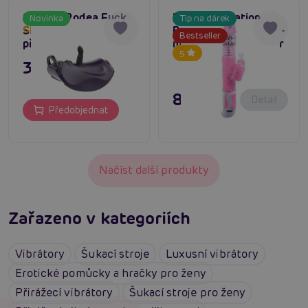
She.E.O Rodea Fuck
Baile Fascination
Novinka
Tip na dárek
Seat, sedačka s
Bunny Vibrator Pink -
Skladem do týdne
Bestseller
Dočasně vyprodané
přirážením
multifunkční vibrátor
5
3 495 Kč
895 Kč
Detail
Předobjednat
Načíst další produkty
Zařazeno v kategoriích
Vibrátory
Šukací stroje
Luxusní vibrátory
Erotické pomůcky a hračky pro ženy
Přirážecí vibrátory
Šukací stroje pro ženy