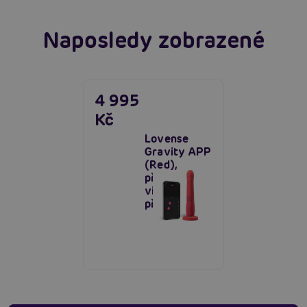
Naposledy zobrazené
4 995
Kč
Lovense
Gravity APP
(Red),
přirážecí
vibrátor s
přísavkou