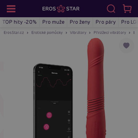
TOP hity -20%
Pro muže
Pro ženy
Pro páry
Pro LG
ErosStar.cz
Erotické pomůcky
Vibrátory
Přirážecí vibrátory
Lo