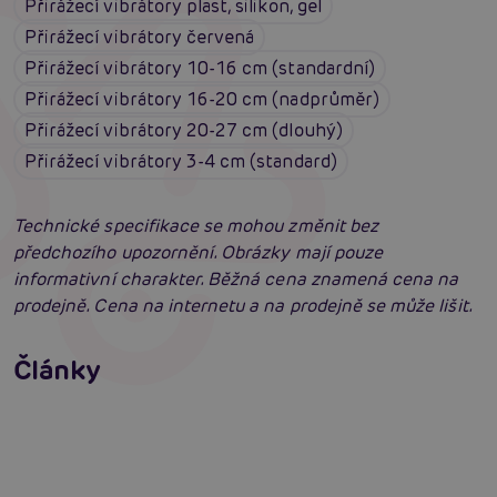
Přirážecí vibrátory plast, silikon, gel
Přirážecí vibrátory červená
Přirážecí vibrátory 10-16 cm (standardní)
Přirážecí vibrátory 16-20 cm (nadprůměr)
Přirážecí vibrátory 20-27 cm (dlouhý)
Přirážecí vibrátory 3-4 cm (standard)
Technické specifikace se mohou změnit bez
předchozího upozornění. Obrázky mají pouze
informativní charakter. Běžná cena znamená cena na
prodejně. Cena na internetu a na prodejně se může lišit.
Vybíráme vibrátor: Jak vybrat nejlepší
vibrátor?
Články
Erotická inteligence: Příručka Sexiomů
Číst více
Swingers party poprvé: Erotický ráj plný
extáze? Průvodce, který ti otevře dveře!
Číst více
Číst více