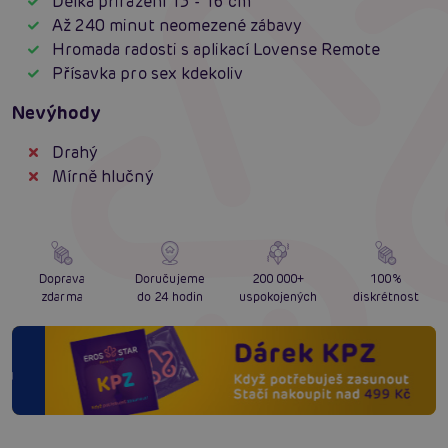
Délka přirážení 13 - 16 cm
Až 240 minut neomezené zábavy
Hromada radosti s aplikací Lovense Remote
Přísavka pro sex kdekoliv
Nevýhody
Drahý
Mírně hlučný
Doprava
Doručujeme
200 000+
100%
zdarma
do 24 hodin
uspokojených
diskrétnost