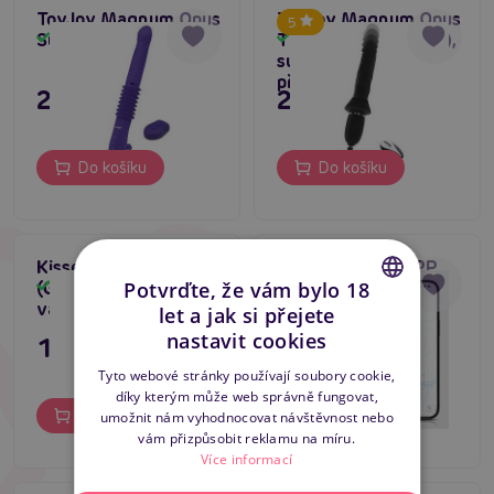
ToyJoy Magnum Opus
ToyJoy Magnum Opus
5
Supreme Thruster 2
Thruster Pro (Black),
Skladem
Skladem
super vibrátor s
přísavkou
2 895 Kč
2 995 Kč
Do košíku
Do košíku
Kissen Raider
Svakom Chika APP,
Potvrďte, že vám bylo 18
(Green), rabbit
vaginální vibrátor
Skladem
Skladem
vaginální vibrátor
králíček
let a jak si přejete
CZECH
nastavit cookies
1 695 Kč
1 889 Kč
SLOVAK
Tyto webové stránky používají soubory cookie,
díky kterým může web správně fungovat,
ENGLISH
Do košíku
Do košíku
umožnit nám vyhodnocovat návštěvnost nebo
vám přizpůsobit reklamu na míru.
Více informací