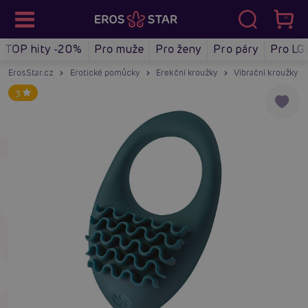
TOP hity -20%
Pro muže
Pro ženy
Pro páry
Pro LG
ErosStar.cz
Erotické pomůcky
Erekční kroužky
Vibrační kroužky n
3