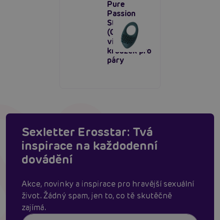
Pure
Passion
Stellar
(Green),
vibrační
kroužek pro
páry
Sexletter Erosstar: Tvá
inspirace na každodenní
dovádění
Akce, novinky a inspirace pro hravější sexuální
život. Žádný spam, jen to, co tě skutěčně
zajímá.