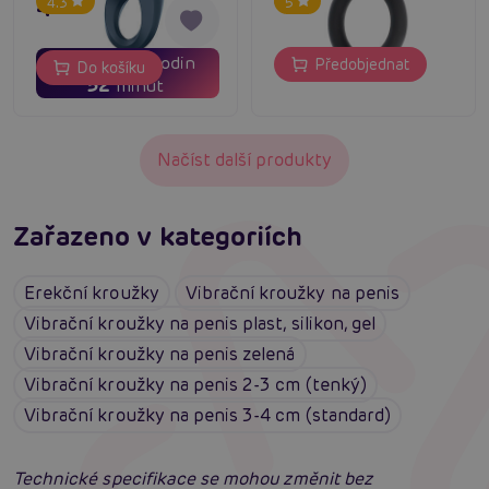
cm
463 Kč
4.3
5
04
01
dní
hodin
Předobjednat
Do košíku
51
minut
Načíst další produkty
Zařazeno v kategoriích
Erekční kroužky
Vibrační kroužky na penis
Vibrační kroužky na penis plast, silikon, gel
Vibrační kroužky na penis zelená
Vibrační kroužky na penis 2-3 cm (tenký)
Vibrační kroužky na penis 3-4 cm (standard)
Technické specifikace se mohou změnit bez