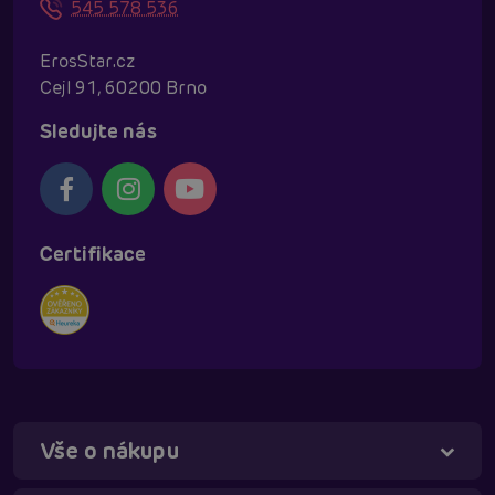
545 578 536
ErosStar.cz
Cejl 91, 60200 Brno
Sledujte nás
Certifikace
Vše o nákupu
Táňa - virtuální asistentka
Online