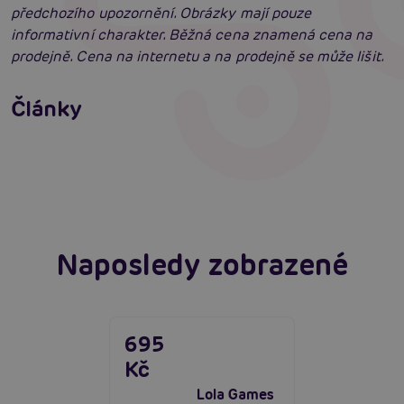
předchozího upozornění. Obrázky mají pouze
informativní charakter. Běžná cena znamená cena na
prodejně. Cena na internetu a na prodejně se může lišit.
Tvrdý jako skála: Podpoř výdrž erekčními
kroužky. Nevídaná efektivita!
Články
Erotická inteligence: Příručka Sexiomů
Číst více
Swingers party poprvé: Erotický ráj plný
extáze? Průvodce, který ti otevře dveře!
Číst více
Číst více
Naposledy zobrazené
695
Kč
Lola Games