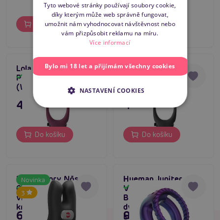
Tyto webové stránky používají soubory cookie,
díky kterým může web správně fungovat,
ENGLISH
umožnit nám vyhodnocovat návštěvnost nebo
Do košíku
Do košíku
vám přizpůsobit reklamu na míru.
Více informací
Bylo mi 18 let a přijímám všechny cookies
Lola Games Pure
Lola Games Pure
5
Passion Stardust
Passion Stardust
Skladem
Skladem
(Wine red)
(Black)
NASTAVENÍ COOKIES
495 Kč
495 Kč
Do košíku
Do košíku
Fun Factory Nōs
Hueman Jupiter
Novinka
Classic (Black),
Vibrating Cock And
Skladem
Skladem
3
vibrační erekční
Ball Ring (Purple),
kroužek
dvojitý vibrační
695 Kč
995 Kč
kroužek