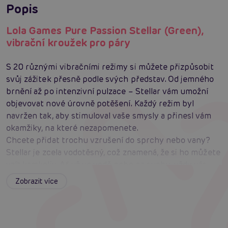
Popis
Lola Games Pure Passion Stellar (Green),
vibrační kroužek pro páry
S 20 různými vibračními režimy si můžete přizpůsobit
svůj zážitek přesně podle svých představ. Od jemného
brnění až po intenzivní pulzace – Stellar vám umožní
objevovat nové úrovně potěšení. Každý režim byl
navržen tak, aby stimuloval vaše smysly a přinesl vám
okamžiky, na které nezapomenete.
Chcete přidat trochu vzrušení do sprchy nebo vany?
Stellar je zcela vodotěsný, což znamená, že si ho můžete
vzít kamkoliv. Ať už ve vodě nebo na suchu, vždy vás
překvapí svou spolehlivostí a výkonem.
Zobrazit více
Zapomeňte na složité nabíjení. Díky magnetickému
nabíjení je Stellar připraven k akci během pouhých 25
minut. A s výdrží až 70 minut na jedno nabití máte
dostatek času na objevování všech jeho funkcí.