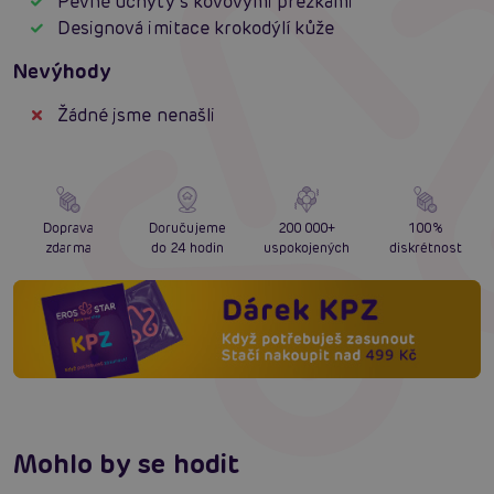
Pevné úchyty s kovovými přezkami
Designová imitace krokodýlí kůže
Nevýhody
Žádné jsme nenašli
Doprava
Doručujeme
200 000+
100%
zdarma
do 24 hodin
uspokojených
diskrétnost
Mohlo by se hodit