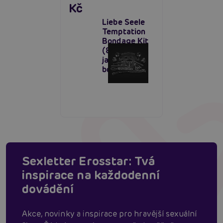
Kč
Liebe Seele
Temptation
Bondage Kit
(8 kusů),
japonská
bdsm sada
Sexletter Erosstar: Tvá
inspirace na každodenní
dovádění
Akce, novinky a inspirace pro hravější sexuální