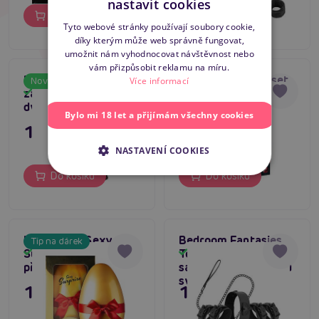
nastavit cookies
Do košíku
Do košíku
SLOVAK
Tyto webové stránky používají soubory cookie,
díky kterým může web správně fungovat,
ENGLISH
umožnit nám vyhodnocovat návštěvnost nebo
vám přizpůsobit reklamu na míru.
Bad Kitty Door Swing,
Pásový bondage set
Více informací
Novinka
závěsná houpačka na
Skladem
Skladem
dveře
Bylo mi 18 let a přijímám všechny cookies
1 195 Kč
449 Kč
NASTAVENÍ COOKIES
Do košíku
Do košíku
Loveboxxx Sexy
Bedroom Fantasies
Tip na dárek
Surprise Egg,
Total Restraint Set,
Skladem
Skladem
překvapení pro páry
sada ke kompletnímu
svázání
1 495 Kč
1 095 Kč