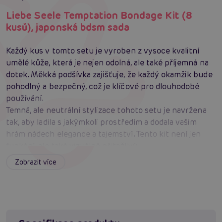
Liebe Seele Temptation Bondage Kit (8
kusů), japonská bdsm sada
Každý kus v tomto setu je vyroben z vysoce kvalitní
umělé kůže, která je nejen odolná, ale také příjemná na
dotek. Měkká podšívka zajišťuje, že každý okamžik bude
pohodlný a bezpečný, což je klíčové pro dlouhodobé
používání.
Temná, ale neutrální stylizace tohoto setu je navržena
tak, aby ladila s jakýmkoli prostředím a dodala vašim
hrám nádech elegance a tajemství. Tento kit není jen
funkční, ale také vizuálně přitažlivý.
Díky nastavitelným popruhům a univerzálním
Zobrazit více
velikostem je tento kit vhodný pro všechny tělesné
typy. Bez ohledu na vaše zkušenosti nebo preference,
Temptation Bondage Kit se přizpůsobí vašim potřebám.
Bezpečnost je naší prioritou. Každý komponent je
navržen tak, aby byl bezpečný a snadno použitelný, což