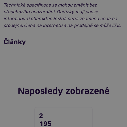
Technické specifikace se mohou změnit bez
předchozího upozornění. Obrázky mají pouze
informativní charakter. Běžná cena znamená cena na
prodejně. Cena na internetu a na prodejně se může lišit.
Jak na BDSM: Začínáme tvrdé hrátky pro
dospělé (aktualizováno)
Jak na bondage? Svazování partnera při sexu
Články
aneb co je bondáž
Číst více
Erotická inteligence: Příručka Sexiomů
Číst více
Číst více
Naposledy zobrazené
2
195