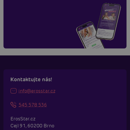
Kontaktujte nás!
info@erosstar.cz
545 578 536
ErosStar.cz
Cejl 91, 60200 Brno