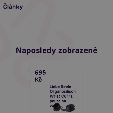
dospělé (aktualizováno)
Jak na bondage? Svazování partnera při sexu
Články
aneb co je bondáž
Číst více
Erotická inteligence: Příručka Sexiomů
Číst více
Číst více
Naposledy zobrazené
695
Kč
Liebe Seele
Organosilicon
Wrist Cuffs,
pouta na
zápěstí