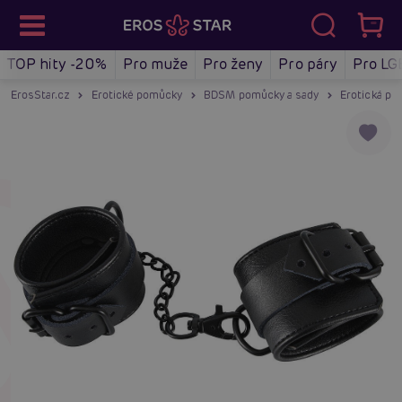
TOP hity -20%
Pro muže
Pro ženy
Pro páry
Pro LG
ErosStar.cz
Erotické pomůcky
BDSM pomůcky a sady
Erotická po