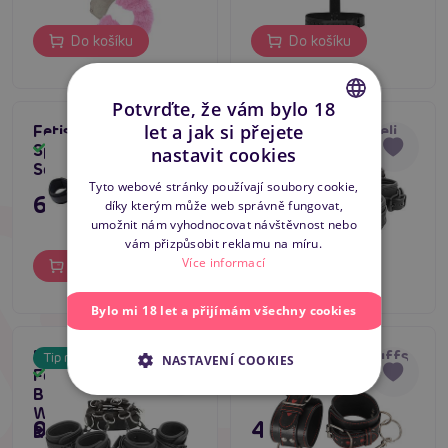
Do košíku
Do košíku
Potvrďte, že vám bylo 18
let a jak si přejete
Fetish Addict
Připoutání k posteli
Tip na dárek
CZECH
Spreader Bar and
Fetish Submissive
Skladem
Skladem
nastavit cookies
Soft Cuffs
BED BINDING SET
SLOVAK
Tyto webové stránky používají soubory cookie,
695 Kč
1 095 Kč
díky kterým může web správně fungovat,
ENGLISH
umožnit nám vyhodnocovat návštěvnost nebo
vám přizpůsobit reklamu na míru.
Více informací
Do košíku
Do košíku
Bylo mi 18 let a přijímám všechny cookies
Připoutání k posteli
Bad Kitty Handcuffs
Tip na dárek
NASTAVENÍ COOKIES
Fetish Submissive
Skladem
Skladem
BED BINDING SET
WITH ADJUSTABLE
995 Kč
449 Kč
RINGS