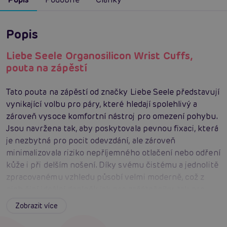
Popis
Liebe Seele Organosilicon Wrist Cuffs,
pouta na zápěstí
Tato pouta na zápěstí od značky Liebe Seele představují
vynikající volbu pro páry, které hledají spolehlivý a
zároveň vysoce komfortní nástroj pro omezení pohybu.
Jsou navržena tak, aby poskytovala pevnou fixaci, která
je nezbytná pro pocit odevzdání, ale zároveň
minimalizovala riziko nepříjemného otlačení nebo odření
kůže i při delším nošení. Díky svému čistému a jednolitě
zpracovanému vzhledu působí velmi moderně, což z
nich činí ideální doplněk jak pro začátečníky, tak pro
zkušenější příznivce svazování.
Zobrazit více
Manipulace s těmito pouty je naprosto intuitivní a