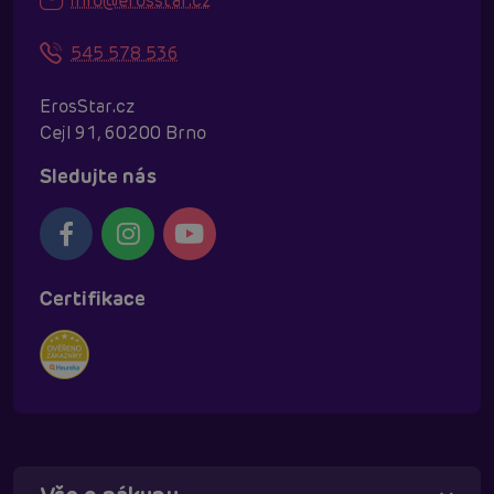
info@erosstar.cz
545 578 536
ErosStar.cz
Cejl 91, 60200 Brno
Sledujte nás
Certifikace