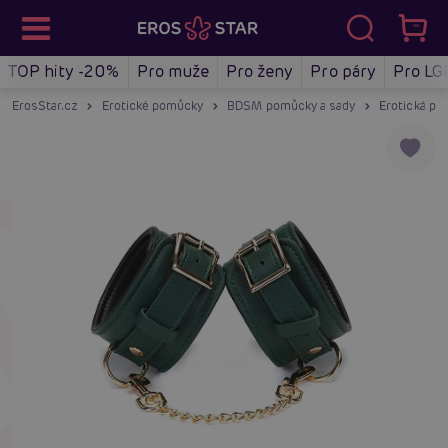
TOP hity -20%
Pro muže
Pro ženy
Pro páry
Pro LG
ErosStar.cz
Erotické pomůcky
BDSM pomůcky a sady
Erotická po