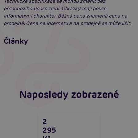
Technické specifikace se mohou změnit bez
předchozího upozornění. Obrázky mají pouze
informativní charakter. Běžná cena znamená cena na
prodejně. Cena na internetu a na prodejně se může lišit.
Jak na BDSM: Začínáme tvrdé hrátky pro
dospělé (aktualizováno)
Jak na bondage? Svazování partnera při sexu
Články
aneb co je bondáž
Číst více
Erotická inteligence: Příručka Sexiomů
Číst více
Číst více
Naposledy zobrazené
2
295