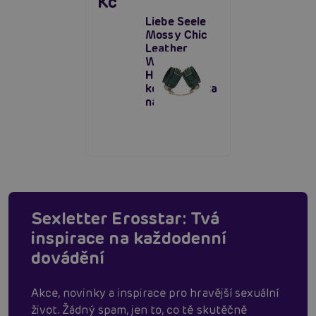
Kč
Liebe Seele
Mossy Chic
Leather
Wrist Cuffs
Handcuffs,
kožená pouta
na ruce
Sexletter Erosstar: Tvá
inspirace na každodenní
dovádění
Akce, novinky a inspirace pro hravější sexuální
život. Žádný spam, jen to, co tě skutěčně