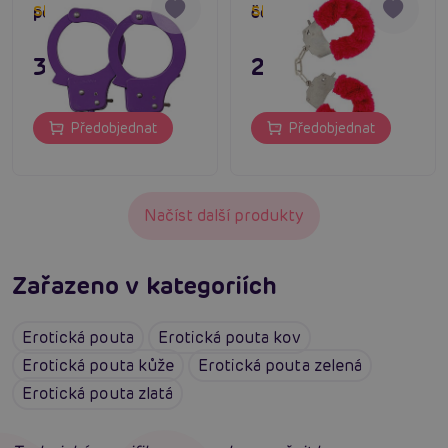
pouta fialová
červená
Skladem do týdne
Skladem do týdne
349 Kč
249 Kč
Předobjednat
Předobjednat
Načíst další produkty
Zařazeno v kategoriích
Erotická pouta
Erotická pouta kov
Erotická pouta kůže
Erotická pouta zelená
Erotická pouta zlatá