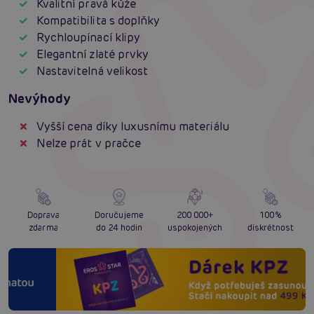
Kvalitní pravá kůže
Kompatibilita s doplňky
Rychloupínací klipy
Elegantní zlaté prvky
Nastavitelná velikost
Nevýhody
Vyšší cena díky luxusnímu materiálu
Nelze prát v pračce
Doprava
Doručujeme
200 000+
100%
zdarma
do 24 hodin
uspokojených
diskrétnost