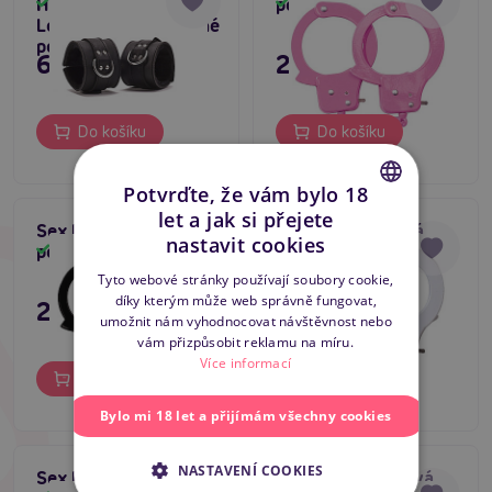
Hand Cuffs Grain
pouta růžová
Skladem
Skladem
Leather, černé kožené
pouta
695 Kč
295 Kč
Do košíku
Do košíku
Potvrďte, že vám bylo 18
let a jak si přejete
CZECH
Sex Extra kovová
Sex Extra kovová
nastavit cookies
pouta černá
pouta bílá
Skladem
Skladem
SLOVAK
Tyto webové stránky používají soubory cookie,
díky kterým může web správně fungovat,
ENGLISH
295 Kč
295 Kč
umožnit nám vyhodnocovat návštěvnost nebo
vám přizpůsobit reklamu na míru.
Více informací
Do košíku
Do košíku
Bylo mi 18 let a přijímám všechny cookies
NASTAVENÍ COOKIES
Sex Extra kovová
Handcuffs Kovová