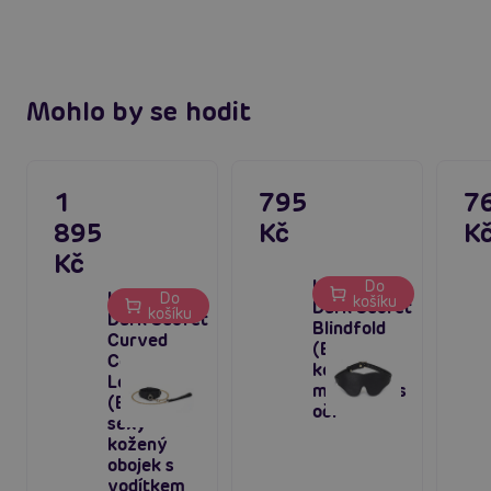
Mohlo by se hodit
1
795
7
895
Kč
K
Kč
Liebe Seele
Do
Liebe Seele
Do
košíku
Dark Secret
košíku
Dark Secret
Blindfold
Curved
(Black),
Collar &
kožená
Leash
maska přes
(Black),
oči
sexy
kožený
obojek s
vodítkem