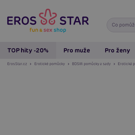
TOP hity -20%
Pro muže
Pro ženy
ErosStar.cz
Erotické pomůcky
BDSM pomůcky a sady
Erotická 