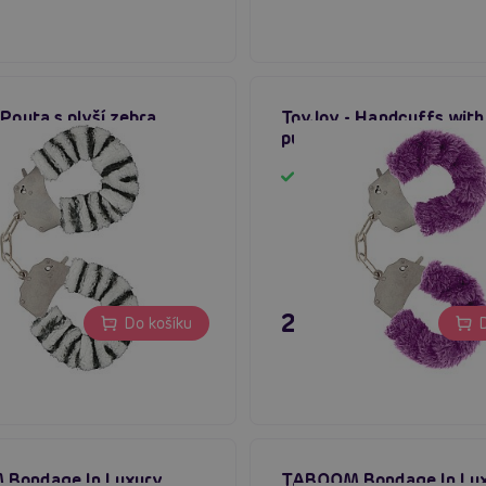
 Pouta s plyší zebra
ToyJoy - Handcuffs with
purple
em
Skladem
č
249 Kč
Do košíku
D
Bondage In Luxury
TABOOM Bondage In Lu