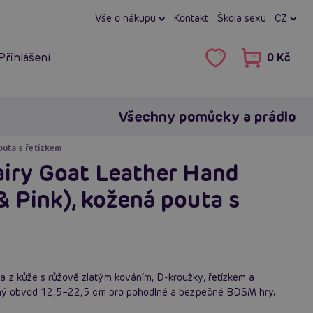
Vše o nákupu
Kontakt
Škola sexu
CZ
Přihlášení
0 Kč
Všechny pomůcky a prádlo
outa s řetízkem
airy Goat Leather Hand
& Pink), kožená pouta s
 z kůže s růžově zlatým kováním, D-kroužky, řetízkem a
telný obvod 12,5–22,5 cm pro pohodlné a bezpečné BDSM hry.