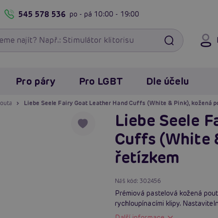
545 578 536
po - pá
10:00 - 19:00
Pro páry
Pro LGBT
Dle účelu
pouta
Liebe Seele Fairy Goat Leather Hand Cuffs (White & Pink), kožená p
Liebe Seele F
Cuffs (White 
řetízkem
Náš kód:
302456
Prémiová pastelová kožená pouta
rychloupínacími klipy. Nastavi
Další informace