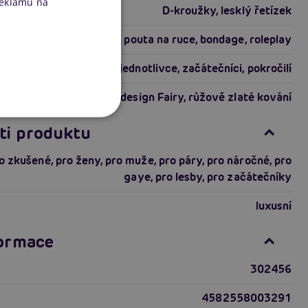
reklamu na
D-kroužky, lesklý řetízek
pouta na ruce, bondage, roleplay
páry, jednotlivce, začátečníci, pokročilí
pastelový design Fairy, růžově zlaté kování
ti produktu
o zkušené
,
pro ženy
,
pro muže
,
pro páry
,
pro náročné
,
pro
gaye
,
pro lesby
,
pro začátečníky
luxusní
formace
302456
4582558003291