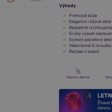
Výhody
Prémiová kůže
Elegantní růžově zlaté
Bezpečné rychloupínac
Široký rozsah nastave
Stylový pastelový des
Všestranné D-kroužky
Řetízek v balení
Doprava zdarma
Doru