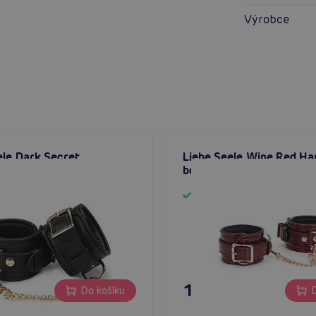
Výrobce
ele Dark Secret
Liebe Seele Wine Red Ha
s (Black), kožená pouta
bdsm kožená pouta na r
em
Skladem
 Kč
1 795 Kč
Do košíku
D