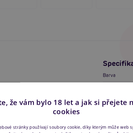
Specifik
Barva
Materiál
Velikost
e, že vám bylo 18 let a jak si přejete 
cookies
Zapínání
Bezpečnost
ebové stránky používají soubory cookie, díky kterým může web 