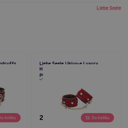
Liebe Seele
ndcuffs,
Liebe Seele Ukiyo-e Luxury
uce
Handcuffs (Red Rosy), kožená
pouta na ruce
Skladem
2 995 Kč
o košíku
Do košíku