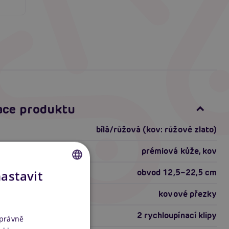
ace produktu
bílá/růžová (kov: růžové zlato)
prémiová kůže, kov
obvod 12,5–22,5 cm
nastavit
CZECH
kovové přezky
SLOVAK
2 rychloupínací klipy
ENGLISH
správně