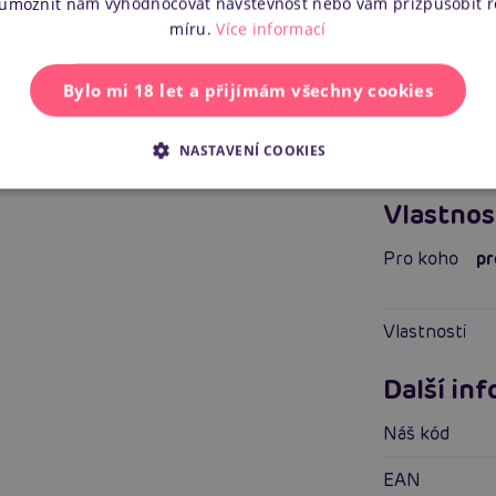
 umožnit nám vyhodnocovat návštěvnost nebo vám přizpůsobit 
Připojení
míru.
Více informací
Funkce
Bylo mi 18 let a přijímám všechny cookies
Vhodné pro
NASTAVENÍ COOKIES
Vlastnosti
Vlastnos
Pro koho
pr
Vlastnosti
Další in
Náš kód
EAN