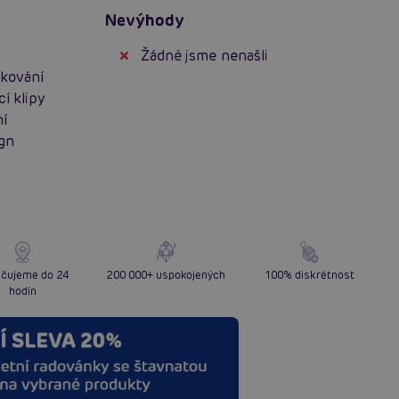
Nevýhody
Žádné jsme nenašli
 kování
í klipy
ní
ign
čujeme do 24
200 000+ uspokojených
100% diskrétnost
hodin