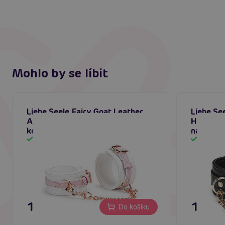
Mohlo by se líbit
Liebe Seele Fairy Goat Leather
Liebe Se
Ankle Cuffs (White & Pink),
Handcuff
kožená pouta
na ruce
Skladem
Sklad
1 395 Kč
1 795
Do košíku