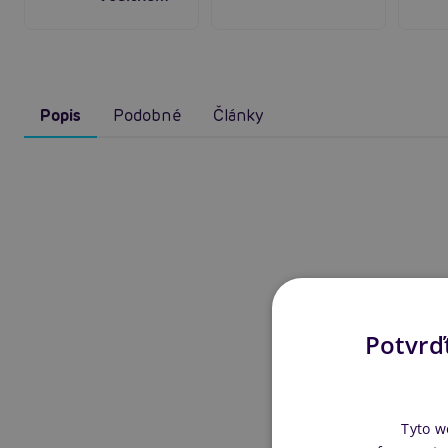
Popis
Podobné
Články
Potvrďt
Tyto w