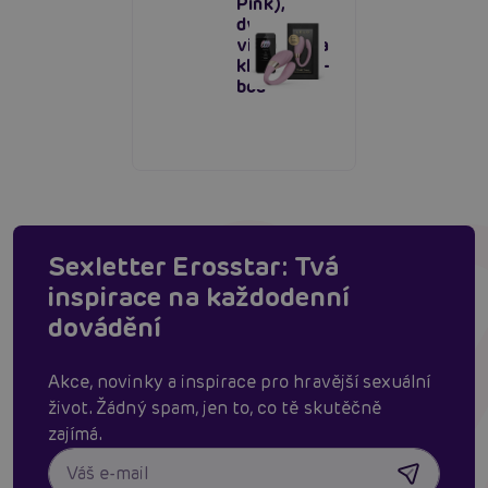
Pink),
dvojitý
vibrátor na
klitoris a g-
bod
Sexletter Erosstar: Tvá
inspirace na každodenní
dovádění
Akce, novinky a inspirace pro hravější sexuální
život. Žádný spam, jen to, co tě skutěčně
zajímá.