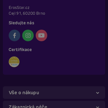
ErosStar.cz
Cejl 91, 60200 Brno
Sledujte nás
Certifikace
Vše o nákupu
Táňa - virtuální asistentka
Online
Zákaznická péče