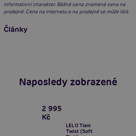
informativní charakter. Běžná cena znamená cena na
prodejně. Cena na internetu a na prodejně se může lišit.
Vybíráme vibrátor: Jak vybrat nejlepší
vibrátor?
Články
Erotická inteligence: Příručka Sexiomů
Číst více
Swingers party poprvé: Erotický ráj plný
extáze? Průvodce, který ti otevře dveře!
Číst více
Číst více
Naposledy zobrazené
2 995
Kč
LELO Tiani
Twist (Soft