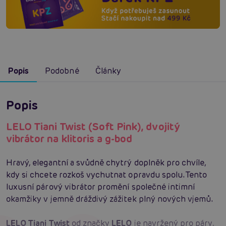
Popis
Podobné
Články
Popis
LELO Tiani Twist (Soft Pink), dvojitý
vibrátor na klitoris a g-bod
Hravý, elegantní a svůdně chytrý doplněk pro chvíle,
kdy si chcete rozkoš vychutnat opravdu spolu. Tento
luxusní párový vibrátor promění společné intimní
okamžiky v jemně dráždivý zážitek plný nových vjemů.
LELO Tiani Twist
od značky
LELO
je navržený pro páry,