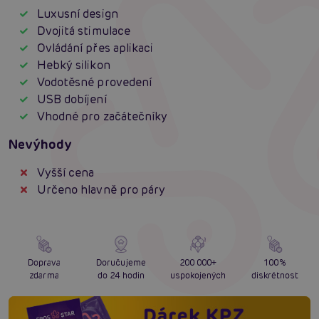
Luxusní design
Dvojitá stimulace
Ovládání přes aplikaci
Hebký silikon
Vodotěsné provedení
USB dobíjení
Vhodné pro začátečníky
Nevýhody
Vyšší cena
Určeno hlavně pro páry
Doprava
Doručujeme
200 000+
100%
zdarma
do 24 hodin
uspokojených
diskrétnost