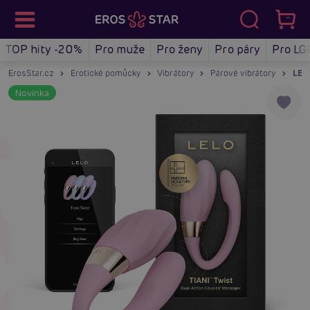
TOP hity -20%
Pro muže
Pro ženy
Pro páry
Pro LG
ErosStar.cz
Erotické pomůcky
Vibrátory
Párové vibrátory
LELO
Novinka