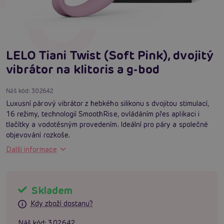
LELO Tiani Twist (Soft Pink), dvojitý
vibrátor na klitoris a g-bod
Náš kód:
302642
Luxusní párový vibrátor z hebkého silikonu s dvojitou stimulací,
16 režimy, technologií SmoothRise, ovládáním přes aplikaci i
tlačítky a vodotěsným provedením. Ideální pro páry a společné
objevování rozkoše.
Další informace
Skladem
Kdy zboží dostanu?
Náš kód:
302642