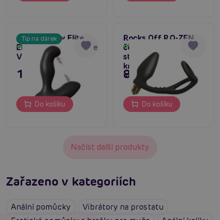
Anal Fantasy Elite
Rocks Off RO-ZEN
Tip na dárek
Electro Stim Prostate
černý anální
Skladem
Skladem
Vibe (Black)
stimulátor s
kroužkem na penis a
1 995 Kč
895 Kč
varlata
Do košíku
Do košíku
Načíst další produkty
Zařazeno v kategoriích
Anální pomůcky
Vibrátory na prostatu