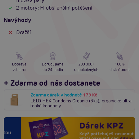
muže a páry
2 motory: Hlubší anální potěšení
Nevýhody
Dražší
Doprava
Doručujeme
200 000+
100%
zdarma
do 24 hodin
uspokojených
diskrétnost
+ Zdarma od nás dostanete
Zdarma dárek v hodnotě
179 Kč
LELO HEX Condoms Organic (3ks), organické ultra
tenké kondomy