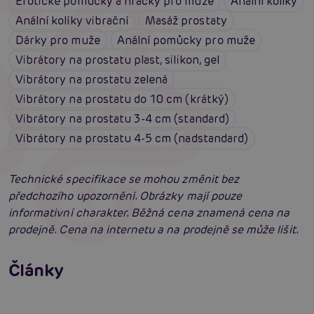
Erotické pomůcky a hračky pro muže
Anální kolíky
Anální kolíky vibrační
Masáž prostaty
Dárky pro muže
Anální pomůcky pro muže
Vibrátory na prostatu plast, silikon, gel
Vibrátory na prostatu zelená
Vibrátory na prostatu do 10 cm (krátký)
Vibrátory na prostatu 3-4 cm (standard)
Vibrátory na prostatu 4-5 cm (nadstandard)
Technické specifikace se mohou změnit bez
předchozího upozornění. Obrázky mají pouze
informativní charakter. Běžná cena znamená cena na
prodejně. Cena na internetu a na prodejně se může lišit.
Příprava na anální sex: Tipy krok za krokem
Články
Masáž prostaty, poskytuje úlevu i vzrušení
Číst více
Erotická inteligence: Příručka Sexiomů
Číst více