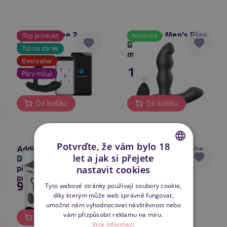
Lovense Edge 2,
Erospace Men's Play
Top produkt
Novinka
masér prostaty
B12, prostatický
Skladem
Skladem
Tip na dárek
masážní vibrátor
Bestseller
2 599 Kč
1 195 Kč
Páry milují
Do košíku
Do košíku
Potvrďte, že vám bylo 18
Addicted Toys Up and
Dream Toys Phoebe
let a jak si přejete
Down Prostatic Ring,
Up & Down Anal
Skladem
Skladem
CZECH
přirážející masér
Vibrator, přírážecí
nastavit cookies
prostaty
vibrační anální kolík
SLOVAK
995 Kč
1 595 Kč
Tyto webové stránky používají soubory cookie,
díky kterým může web správně fungovat,
ENGLISH
umožnit nám vyhodnocovat návštěvnost nebo
vám přizpůsobit reklamu na míru.
Do košíku
Do košíku
Více informací