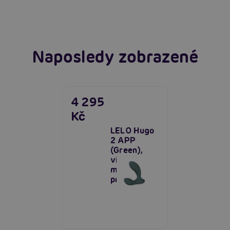
Číst více
Naposledy zobrazené
4 295
Kč
LELO Hugo
2 APP
(Green),
vibrační
masér
prostaty