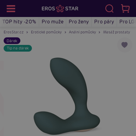
TOP hity -20%
Pro muže
Pro ženy
Pro páry
Pro LG
ErosStar.cz
Erotické pomůcky
Anální pomůcky
Masáž prostaty
Dárek
Tip na dárek