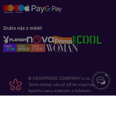
Znáte nás z médií
©
HEXATRADE COMPANY s.r.o.
Tento eshop vás již 28 let inspiruje k
lepšímu sexu kdekoliv a kdykoliv.
Navštěvovat jej smí pouze entity starší 18 let, kvůli
sexuální a erotické tématice. Core developed in
cooperation with
404.cz