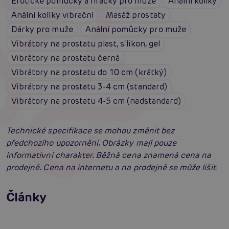
Erotické pomůcky a hračky pro muže
Anální kolíky
Anální kolíky vibrační
Masáž prostaty
Dárky pro muže
Anální pomůcky pro muže
Vibrátory na prostatu plast, silikon, gel
Vibrátory na prostatu černá
Vibrátory na prostatu do 10 cm (krátký)
Vibrátory na prostatu 3-4 cm (standard)
Vibrátory na prostatu 4-5 cm (nadstandard)
Technické specifikace se mohou změnit bez
předchozího upozornění. Obrázky mají pouze
informativní charakter. Běžná cena znamená cena na
prodejně. Cena na internetu a na prodejně se může lišit.
Příprava na anální sex: Tipy krok za krokem
Články
Masáž prostaty, poskytuje úlevu i vzrušení
Číst více
Erotická inteligence: Příručka Sexiomů
Číst více