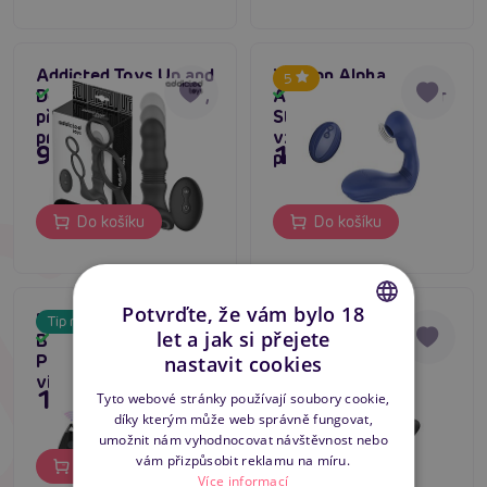
Addicted Toys Up and
Xocoon Alpha
5
Down Prostatic Ring,
Arouser Prostate Air
Skladem
Skladem
přirážející masér
Stimulator (Blue),
prostaty
vzdušný pulzátor na
995 Kč
1 359 Kč
prostatu
Do košíku
Do košíku
Potvrďte, že vám bylo 18
Erospace Mens Play
Addicted Toys
Tip na dárek
let a jak si přejete
B4 Thrusting
Prostate Anal
Skladem
Skladem
CZECH
Prostate (Black),
Vibrator #7 černý
nastavit cookies
vibrační anální kolík
nabíjecí masér
SLOVAK
1 495 Kč
895 Kč
Tyto webové stránky používají soubory cookie,
prostaty
díky kterým může web správně fungovat,
ENGLISH
umožnit nám vyhodnocovat návštěvnost nebo
vám přizpůsobit reklamu na míru.
Do košíku
Do košíku
Více informací