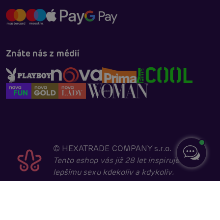
Znáte nás z médií
©
HEXATRADE COMPANY s.r.o.
Tento eshop vás již 28 let inspiruje k
lepšímu sexu kdekoliv a kdykoliv.
Navštěvovat jej smí pouze entity starší 18 let, kvůli
sexuální a erotické tématice. Core developed in
cooperation with
404.cz