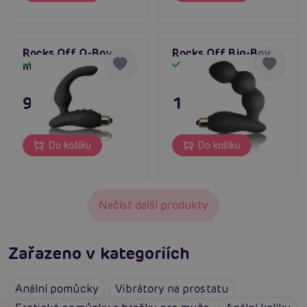
Rocks Off O-Boy,
Rocks Off Big-Boy
masér prostaty
Skladem
Skladem
995 Kč
1 295 Kč
Do košíku
Do košíku
Načíst další produkty
Zařazeno v kategoriích
Anální pomůcky
Vibrátory na prostatu