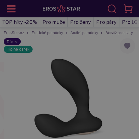
TOP hity -20%
Pro muže
Pro ženy
Pro páry
Pro LG
ErosStar.cz
Erotické pomůcky
Anální pomůcky
Masáž prostaty
Dárek
Tip na dárek