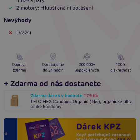
muže a páry
2 motory: Hlubší anální potěšení
Nevýhody
Dražší
Doprava
Doručujeme
200 000+
100%
zdarma
do 24 hodin
uspokojených
diskrétnost
+ Zdarma od nás dostanete
Zdarma dárek v hodnotě
179 Kč
LELO HEX Condoms Organic (3ks), organické ultra
tenké kondomy