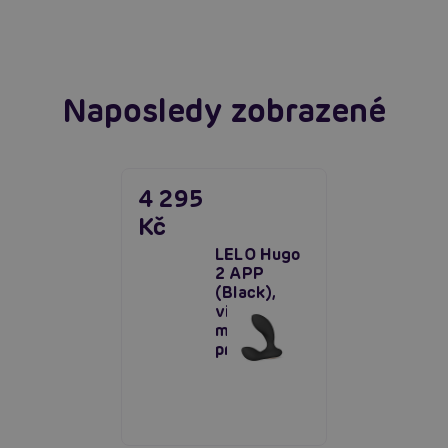
Číst více
Naposledy zobrazené
4 295
Kč
LELO Hugo
2 APP
(Black),
vibrační
masér
prostaty