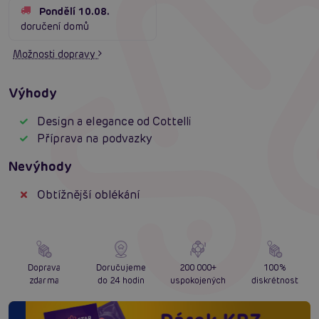
Pondělí 10.08.
doručení domů
Možnosti dopravy
Výhody
Design a elegance od Cottelli
Příprava na podvazky
Nevýhody
Obtížnější oblékání
Doprava
Doručujeme
200 000+
100%
zdarma
do 24 hodin
uspokojených
diskrétnost