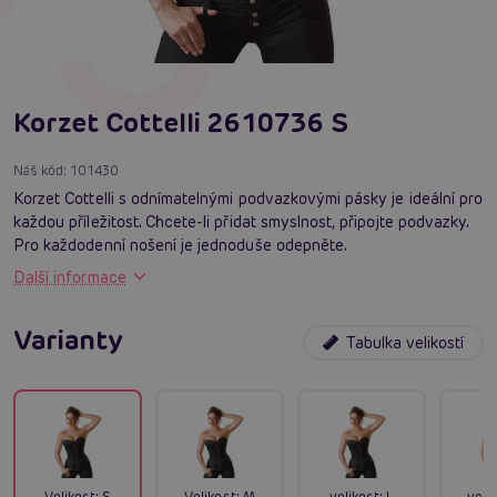
Korzet Cottelli 2610736 S
Náš kód:
101430
Korzet Cottelli s odnímatelnými podvazkovými pásky je ideální pro
každou příležitost. Chcete-li přidat smyslnost, připojte podvazky.
Pro každodenní nošení je jednoduše odepněte.
Další informace
Varianty
Tabulka velikostí
Velikost:
S
Velikost:
M
velikost:
L
velik