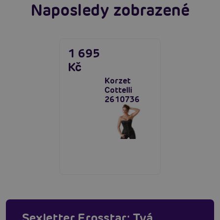
Naposledy zobrazené
1 695
Kč
Korzet
Cottelli
2610736
Sexletter Erosstar: Tvá