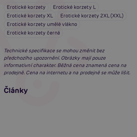
Erotické korzety
Erotické korzety L
Erotické korzety XL
Erotické korzety 2XL (XXL)
Erotické korzety umělé vlákno
Erotické korzety černá
Technické specifikace se mohou změnit bez
předchozího upozornění. Obrázky mají pouze
informativní charakter. Běžná cena znamená cena na
prodejně. Cena na internetu a na prodejně se může lišit.
Erotické oblečení: 100x jinak a vždy
neodolatelně sexy
Články
Erotická inteligence: Příručka Sexiomů
Číst více
Swingers party poprvé: Erotický ráj plný
extáze? Průvodce, který ti otevře dveře!
Číst více
Číst více