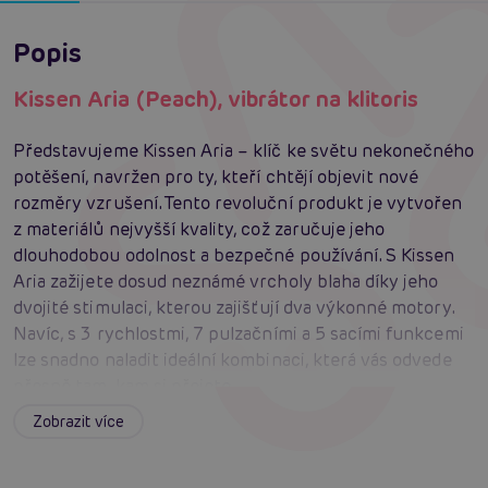
Popis
Kissen Aria (Peach), vibrátor na klitoris
Představujeme Kissen Aria – klíč ke světu nekonečného
potěšení, navržen pro ty, kteří chtějí objevit nové
rozměry vzrušení. Tento revoluční produkt je vytvořen
z materiálů nejvyšší kvality, což zaručuje jeho
dlouhodobou odolnost a bezpečné používání. S Kissen
Aria zažijete dosud neznámé vrcholy blaha díky jeho
dvojité stimulaci, kterou zajišťují dva výkonné motory.
Navíc, s 3 rychlostmi, 7 pulzačními a 5 sacími funkcemi
lze snadno naladit ideální kombinaci, která vás odvede
přesně tam, kam si přejete.
Ergonomický design tohoto produktu byl pečlivě
Zobrazit více
zpracován tak, aby dokonale pasoval a byl pohodlný při
každém použití. Nezávislé ovládání vám dává možnost