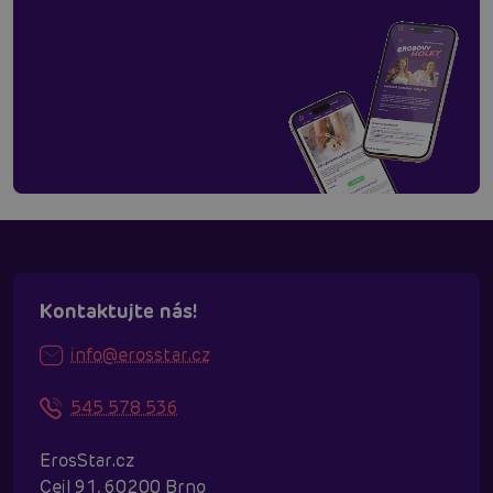
Kontaktujte nás!
info@erosstar.cz
545 578 536
ErosStar.cz
Cejl 91, 60200 Brno