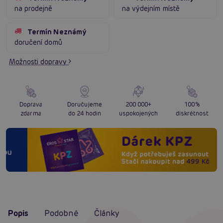
na prodejně
na výdejním místě
Termín Neznámý
doručení domů
Možnosti dopravy
Doprava
Doručujeme
200 000+
100%
zdarma
do 24 hodin
uspokojených
diskrétnost
Popis
Podobné
Články