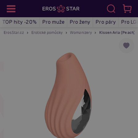
TOP hity -20%
Pro muže
Pro ženy
Pro páry
Pro LG
ErosStar.cz
Erotické pomůcky
Womanizery
Kissen Aria (Peach), v