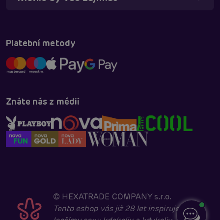
Platební metody
Znáte nás z médií
©
HEXATRADE COMPANY s.r.o.
Tento eshop vás již 28 let inspiruje k