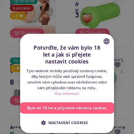
Tip na dárek
masturbátor
Mars, fantasy umělá
Bestseller
vagina
1 795 Kč
395 Kč
4.5
Do košíku
Do košíku
Potvrďte, že vám bylo 18
let a jak si přejete
CZECH
Masturbátor
Arcwave Pow (Mint),
nastavit cookies
Tip na dárek
Fleshlight Quickshot
masturbátor s
Skladem
Skladem
SLOVAK
5
Tyto webové stránky používají soubory cookie,
Vantage
nastavením podtlaku
díky kterým může web správně fungovat,
ENGLISH
895 Kč
1 995 Kč
umožnit nám vyhodnocovat návštěvnost nebo
vám přizpůsobit reklamu na míru.
Více informací
Do košíku
Do košíku
Bylo mi 18 let a přijímám všechny cookies
NASTAVENÍ COOKIES
Arcwave Pow (Blue),
Toro Hannx1 Ultimate
4.3
masturbátor s
Handjob Stroker
Skladem
Skladem