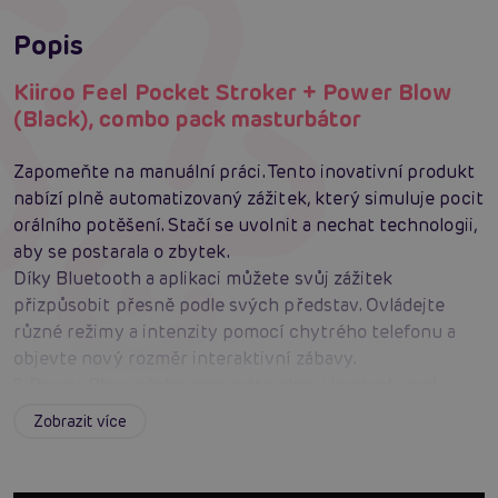
Popis
Kiiroo Feel Pocket Stroker + Power Blow
(Black), combo pack masturbátor
Zapomeňte na manuální práci. Tento inovativní produkt
nabízí plně automatizovaný zážitek, který simuluje pocit
orálního potěšení. Stačí se uvolnit a nechat technologii,
aby se postarala o zbytek.
Díky Bluetooth a aplikaci můžete svůj zážitek
přizpůsobit přesně podle svých představ. Ovládejte
různé režimy a intenzity pomocí chytrého telefonu a
objevte nový rozměr interaktivní zábavy.
S Power Blow nástavcem máte plnou kontrolu nad
intenzitou sání. Přizpůsobte si tlak a rytmus přesně
Zobrazit více
podle svých potřeb a užijte si maximální potěšení.
Feel Pocket Stroker je navržen s ohledem na
diskrétnost a pohodlí. Jeho neutrální design a