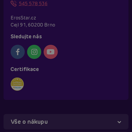
545 578 536
ErosStar.cz
Cejl 91, 60200 Brno
Sledujte nás
Certifikace
Vše o nákupu
Táňa - virtuální asistentka
Online