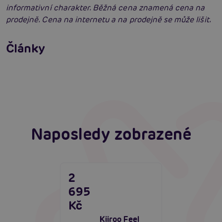
informativní charakter. Běžná cena znamená cena na
prodejně. Cena na internetu a na prodejně se může lišit.
Penis v ruce: Vše, co muži potřebují znát o
masturbaci
Fleshlight Flight Commander: Zavede tě na
Články
místa, kde jsi ještě nikdy nebyl
Číst více
Erotická inteligence: Příručka Sexiomů
Číst více
Číst více
Naposledy zobrazené
2
695
Kč
Kiiroo Feel