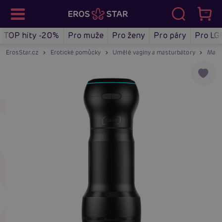
TOP hity -20%
Pro muže
Pro ženy
Pro páry
Pro LG
ErosStar.cz
Erotické pomůcky
Umělé vagíny a masturbátory
Mast