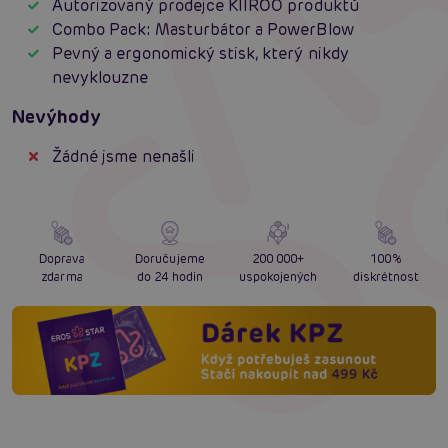
Autorizovaný prodejce KIIROO produktů
Combo Pack: Masturbátor a PowerBlow
Pevný a ergonomický stisk, který nikdy
nevyklouzne
Nevýhody
Žádné jsme nenašli
Doprava
Doručujeme
200 000+
100%
zdarma
do 24 hodin
uspokojených
diskrétnost