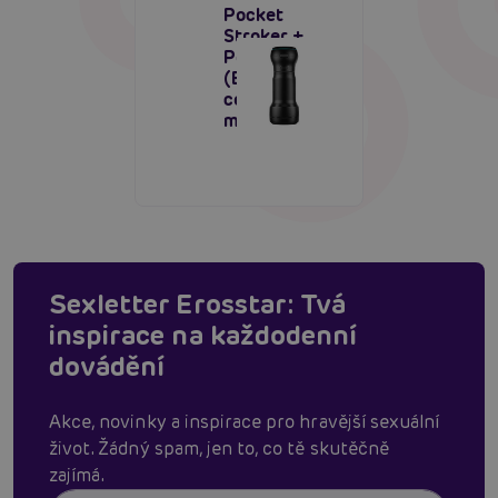
Pocket
Stroker +
Power Blow
(Black),
combo pack
masturbátor
Sexletter Erosstar: Tvá
inspirace na každodenní
dovádění
Akce, novinky a inspirace pro hravější sexuální
život. Žádný spam, jen to, co tě skutěčně
zajímá.