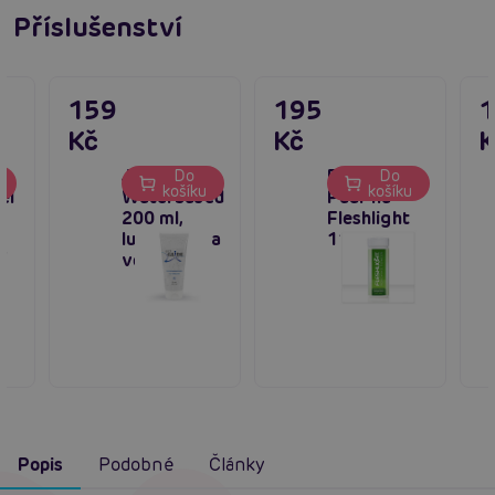
Příslušenství
159
195
Kč
Kč
K
Just Glide
Fleshlight
Do
Do
košíku
košíku
el
Waterbased
Pudr na
200 ml,
Fleshlight
lubrikant na
118 ml
í
vodní bázi
Popis
Podobné
Články