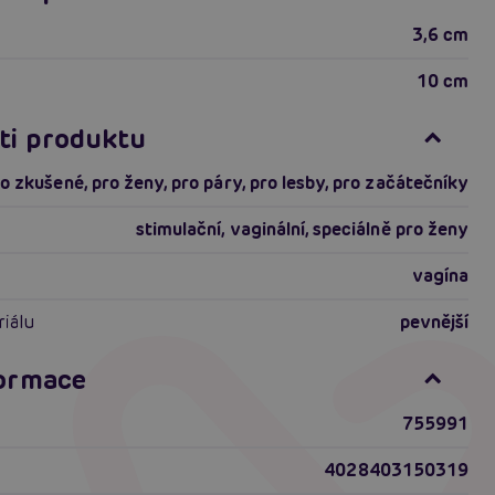
3,6 cm
10 cm
ti produktu
ro zkušené
,
pro ženy
,
pro páry
,
pro lesby
,
pro začátečníky
stimulační
,
vaginální
,
speciálně pro ženy
vagína
riálu
pevnější
formace
755991
4028403150319