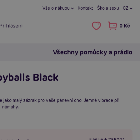
Vše o nákupu
Kontakt
Škola sexu
CZ
Přihlášení
0 Kč
Všechny pomůcky a prádlo
oyballs Black
je jako malý zázrak pro vaše pánevní dno. Jemné vibrace při
z námahy.
Náš kód:
755991