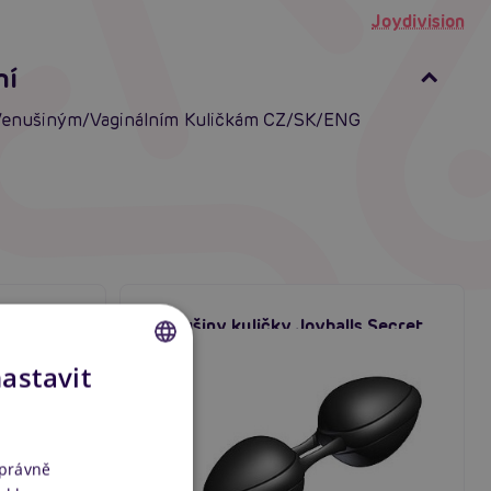
Joydivision
ní
Venušiným/Vaginálním Kuličkám CZ/SK/ENG
Venušiny kuličky Joyballs Secret
Black & Black
nastavit
Skladem
CZECH
SLOVAK
ENGLISH
správně