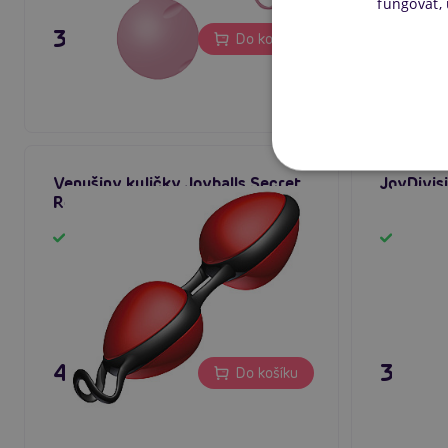
fungovat,
395 Kč
395 K
Do košíku
Venušiny kuličky Joyballs Secret
JoyDivisi
Red & Black
Skladem
Sklad
495 Kč
395 K
Do košíku