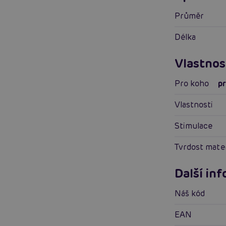
průměr
délka
Vlastnos
Pro koho
p
Vlastnosti
Stimulace
Tvrdost mate
Další in
Náš kód
EAN