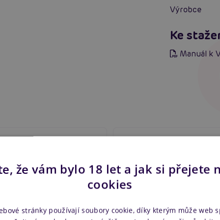
Výrobce
Ke staže
Manuál k 
ion Joyballs Pink
JoyDivision Joyballs Red
e, že vám bylo 18 let a jak si přejete 
em
Skladem
cookies
ebové stránky používají soubory cookie, díky kterým může web 