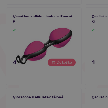
Venušiny kuličky Joyballs Secret
Oscilatin
Pink & Black
kuličky
Skladem
Sklad
495 Kč
195 K
Do košíku
Vibratone Balls latex tělové
Oscilatin