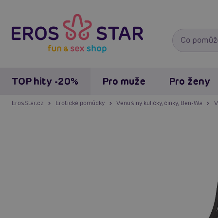
TOP hity -20%
Pro muže
Pro ženy
ErosStar.cz
Erotické pomůcky
Venušiny kuličky, činky, Ben-Wa
V