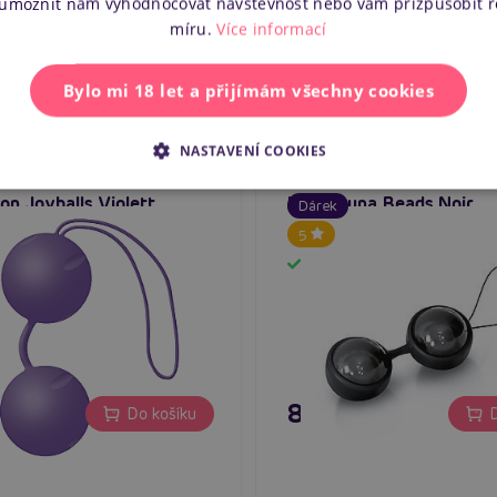
 umožnit nám vyhodnocovat návštěvnost nebo vám přizpůsobit 
míru.
Více informací
č
395 Kč
Do košíku
D
Bylo mi 18 let a přijímám všechny cookies
NASTAVENÍ COOKIES
on Joyballs Violett
Lelo - Luna Beads Noir
Dárek
5
em
Skladem
č
899 Kč
Do košíku
D