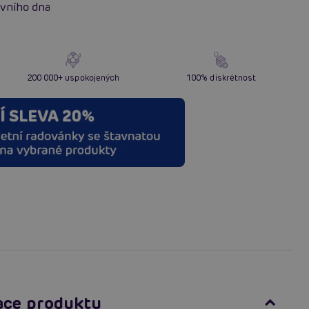
evního dna
200 000+ uspokojených
100% diskrétnost
ace produktu