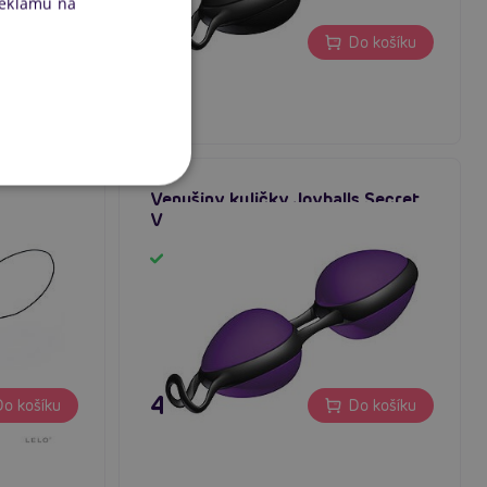
reklamu na
495 Kč
o košíku
Do košíku
Venušiny kuličky Joyballs Secret
Violet & Black
Skladem
495 Kč
o košíku
Do košíku