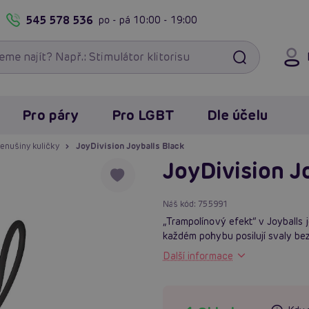
545 578 536
po - pá
10:00 - 19:00
Pro páry
Pro LGBT
Dle účelu
enušiny kuličky
JoyDivision Joyballs Black
JoyDivision J
Náš kód:
755991
„Trampolínový efekt“ v Joyballs 
každém pohybu posilují svaly be
Další informace