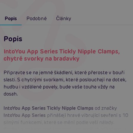
Popis
Podobné
Články
Popis
IntoYou App Series Tickly Nipple Clamps,
chytré svorky na bradavky
Připravte se na jemné škádlení, které přeroste v bouři
slasti. S chytrými svorkami, které poslouchají na dotek,
hudbu i vzdálené povely, bude vaše touha vždy na
dosah.
IntoYou App Series Tickly Nipple Clamps
od značky
IntoYou App Series
přinášejí hravé vibrující sevření s 10
silnými funkcemi, které se mění podle vaší nálady.
Pružné a polstrované koncovky se mazlivě přitisknou a