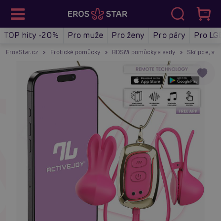
TOP hity -20%
Pro muže
Pro ženy
Pro páry
Pro LG
ErosStar.cz
Erotické pomůcky
BDSM pomůcky a sady
Skřipce, sv