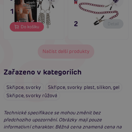
Nipple Chain
Dočasně vyprodané
149 Kč
249 Kč
Detail
Do košíku
Načíst další produkty
Zařazeno v kategoriích
Skřipce, svorky
Skřipce, svorky plast, silikon, gel
Skřipce, svorky růžová
Technické specifikace se mohou změnit bez
předchozího upozornění. Obrázky mají pouze
informativní charakter. Běžná cena znamená cena na