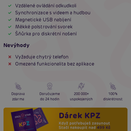
Vzdálené ovládání odkudkoli
Synchronizace s videem a hudbou
Magnetické USB nabíjení
Měkké polstrování svorek
Šňůrka pro diskrétní nošení
Nevýhody
Vyžaduje chytrý telefon
Omezená funkcionalita bez aplikace
Doprava
Doručujeme
200 000+
100%
zdarma
do 24 hodin
uspokojených
diskrétnost