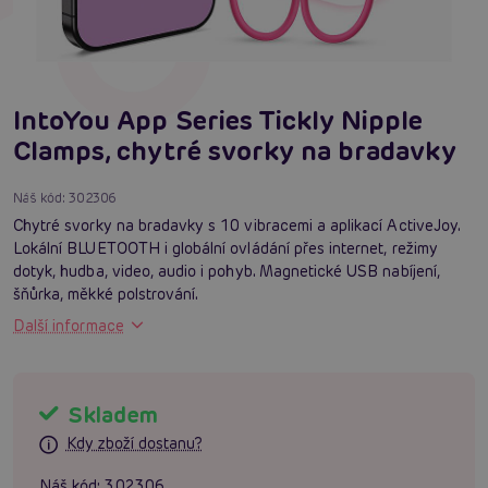
IntoYou App Series Tickly Nipple
Clamps, chytré svorky na bradavky
Náš kód:
302306
Chytré svorky na bradavky s 10 vibracemi a aplikací ActiveJoy.
Lokální BLUETOOTH i globální ovládání přes internet, režimy
dotyk, hudba, video, audio i pohyb. Magnetické USB nabíjení,
šňůrka, měkké polstrování.
Další informace
Skladem
Kdy zboží dostanu?
Náš kód:
302306