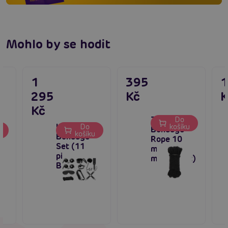
Mohlo by se hodit
1
395
295
Kč
K
Kč
TABOOM
Do
INTOYOU
Do
košíku
Bondage
u
košíku
g
Bondage
Rope 10
Set (11
meter / 7
pieces /
mm (Black)
Black)
L