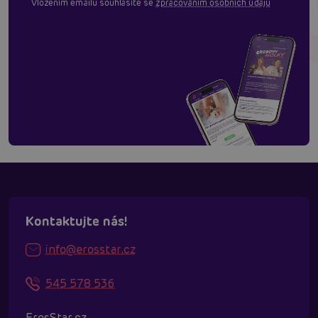
Vložením emailu souhlasíte se
zpracováním osobních údajů
Kontaktujte nás!
info@erosstar.cz
545 578 536
ErosStar.cz