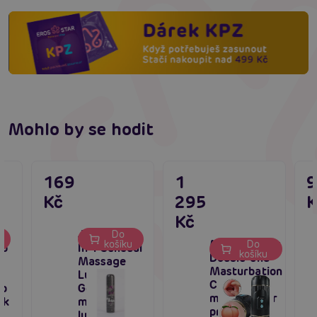
Mohlo by se hodit
169
1
Kč
295
K
Kč
Joydrops 2
Do
Mistress Kay
košíku
Do
ro
In 1 Sensual
košíku
Double-end
Massage
Masturbation
s
Lubricant
Cup, dvojitý
mp
Gel (125
masturbátor
ck
ml),
pro muže
lubrikační