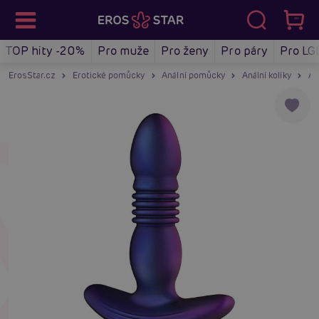
TOP hity -20%
Pro muže
Pro ženy
Pro páry
Pro LG
ErosStar.cz
Erotické pomůcky
Anální pomůcky
Anální kolíky
An