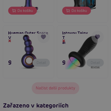
Do košíku
Do košíku
Hueman Outer Space
Intoyou Tainy
Vibrating Anal plug
Thrusting LED Plug,
Dočasně vyprodané
Dočasně vyprodané
anální kolík RGB
995 Kč
995 Kč
Detail
Detail
Načíst další produkty
Zařazeno v kategoriích