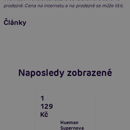
prodejně. Cena na internetu a na prodejně se může lišit.
Příprava na anální sex: Tipy krok za krokem
Články
Erotická inteligence: Příručka Sexiomů
Číst více
Swingers party poprvé: Erotický ráj plný
extáze? Průvodce, který ti otevře dveře!
Číst více
Číst více
Naposledy zobrazené
1
129
Kč
Hueman
Supernova