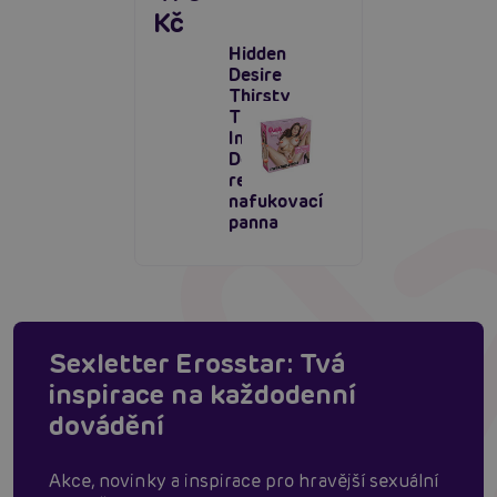
Kč
Hidden
Desire
Thirsty
Tiffany
Inflatable
Doll,
realistická
nafukovací
panna
Sexletter Erosstar: Tvá
inspirace na každodenní
dovádění
Akce, novinky a inspirace pro hravější sexuální