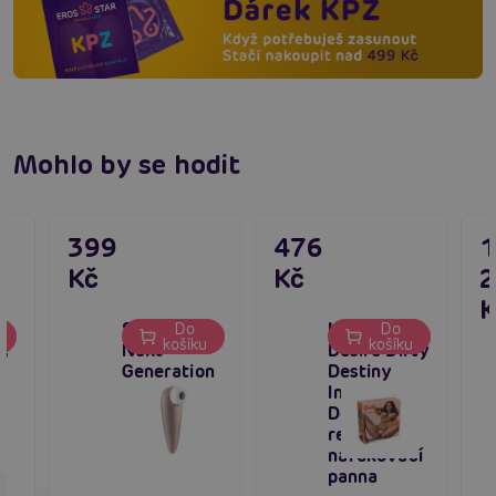
Mohlo by se hodit
399
476
Kč
Kč
K
Satisfyer 1
Hidden
Do
Do
košíku
košíku
,
Next
Desire Dirty
Generation
Destiny
Inflatable
Doll,
realistická
nafukovací
panna