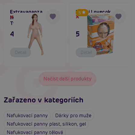
Extravaganza
Kimmi Lovecok
5
Inflatable Doll Lexi
Dočasně vyprodané
Dočasně vyprodané
Tyler
4 495 Kč
5 995 Kč
Detail
Detail
Načíst další produkty
Zařazeno v kategoriích
Nafukovací panny
Dárky pro muže
Nafukovací panny plast, silikon, gel
Nafukovací panny tělová