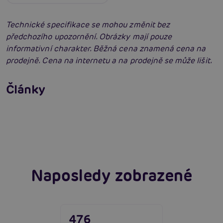
Technické specifikace se mohou změnit bez
předchozího upozornění. Obrázky mají pouze
informativní charakter. Běžná cena znamená cena na
prodejně. Cena na internetu a na prodejně se může lišit.
Erotická inteligence: Příručka Sexiomů
Swingers party poprvé: Erotický ráj plný
Články
extáze? Průvodce, který ti otevře dveře!
Číst více
SVAKOM přechází na KooSync: Nová éra
interaktivního ovládání vašich hraček je tu!
Číst více
Číst více
Naposledy zobrazené
476