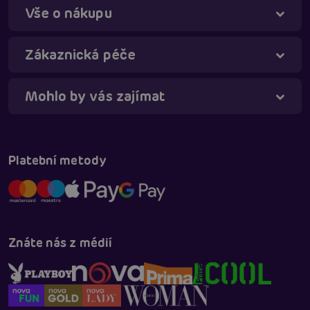
Vše o nákupu
Zákaznická péče
Mohlo by vás zajímat
Táňa - virtuální asistentka
Online
Platební metody
Znáte nás z médií