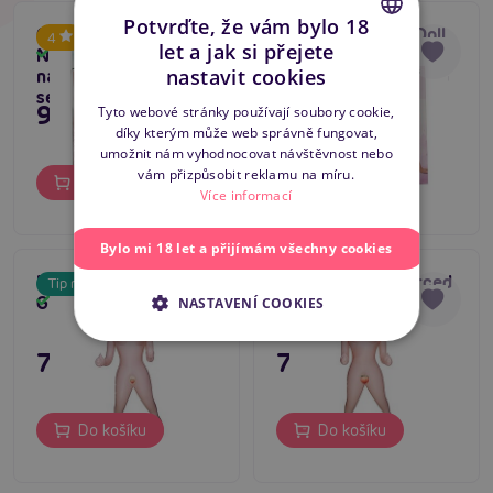
Potvrďte, že vám bylo 18
CalExotics Love Doll
CalExotics Love Doll
4
3.4
let a jak si přejete
Naughty Neighbor,
Sure Thing,
Skladem
Skladem
CZECH
nastavit cookies
nafukovací panna na
nafukovací panna na
sex
sex
SLOVAK
995 Kč
995 Kč
Tyto webové stránky používají soubory cookie,
díky kterým může web správně fungovat,
ENGLISH
umožnit nám vyhodnocovat návštěvnost nebo
vám přizpůsobit reklamu na míru.
Do košíku
Do košíku
Více informací
Bylo mi 18 let a přijímám všechny cookies
Boss Series Single
Boss Series Divorced
Tip na dárek
Girl Love Doll
Love Doll
Skladem
Skladem
NASTAVENÍ COOKIES
795 Kč
795 Kč
Do košíku
Do košíku