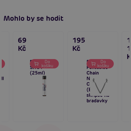
Mohlo by se hodit
69
195
Kč
Kč
K
Proerecta
Bedroom
Do
Do
u
košíku
košíku
SHOT
Fantasies
(25ml)
Chain
ll
Nipple
Clamps
(Black),
skřipce na
bradavky