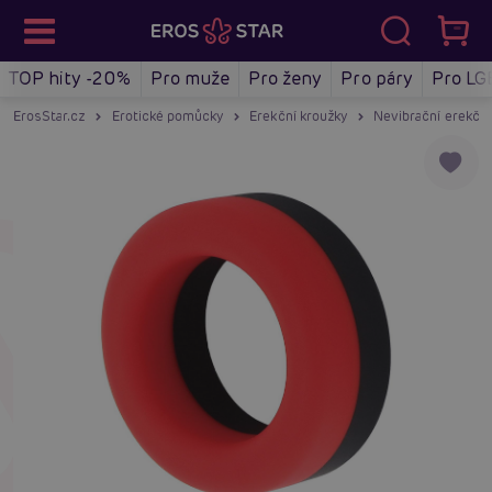
TOP hity -20%
Pro muže
Pro ženy
Pro páry
Pro LG
ErosStar.cz
Erotické pomůcky
Erekční kroužky
Nevibrační erekční