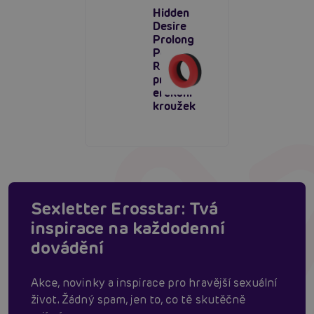
Hidden
Desire
Prolong
Power C-
Ring,
pružný
erekční
kroužek
Sexletter Erosstar: Tvá
inspirace na každodenní
dovádění
Akce, novinky a inspirace pro hravější sexuální
život. Žádný spam, jen to, co tě skutěčně