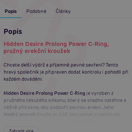
Popis
Podobné
Články
Popis
Hidden Desire Prolong Power C-Ring,
pružný erekční kroužek
Chcete delší výdrž a příjemně pevné sevření? Tento
hravý společník je připraven dodat kontrolu i pohodlí při
každém dovádění.
Hidden Desire Prolong Power C-Ring
je vyroben z
pružného tekutého silikonu, který se snadno natáhne a
něžně přitiskne, aby podpořil pevnou erekci. Jeho
hladký povrch
klouže po kůži jako samet a nechá vás
soustředit se jen na potěšení.
Jemný tlak
poskytuje
větší kontrolu nad výdrží, zatímco
pohodlné nošení
láká
Zobrazit více