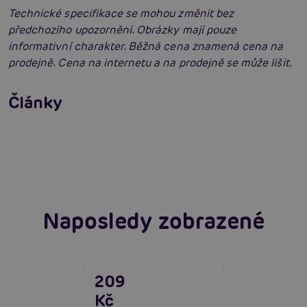
Technické specifikace se mohou změnit bez
předchozího upozornění. Obrázky mají pouze
informativní charakter. Běžná cena znamená cena na
prodejně. Cena na internetu a na prodejně se může lišit.
Tvrdý jako skála: Podpoř výdrž erekčními
kroužky. Nevídaná efektivita!
Články
Erotická inteligence: Příručka Sexiomů
Číst více
Swingers party poprvé: Erotický ráj plný
extáze? Průvodce, který ti otevře dveře!
Číst více
Číst více
Naposledy zobrazené
209
Kč