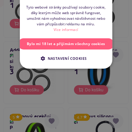
kroužků
kroužky
195 Kč
249 Kč
SLOVAK
Tyto webové stránky používají soubory cookie,
díky kterým může web správně fungovat,
ENGLISH
umožnit nám vyhodnocovat návštěvnost nebo
Do košíku
Do košíku
vám přizpůsobit reklamu na míru.
Více informací
Bylo mi 18 let a přijímám všechny cookies
Addicted Toys Set Of
Blush Performance
5
Flat Silicone Rings,
Go Pro (Blue)
Skladem
Skladem
NASTAVENÍ COOKIES
silikonové erekční
kroužky
349 Kč
195 Kč
Do košíku
Do košíku
Silikonový erekční
You2Toys silicone
5
4.7
kroužek Blush
cock ring set
Skladem
Skladem
Performance Go Pro