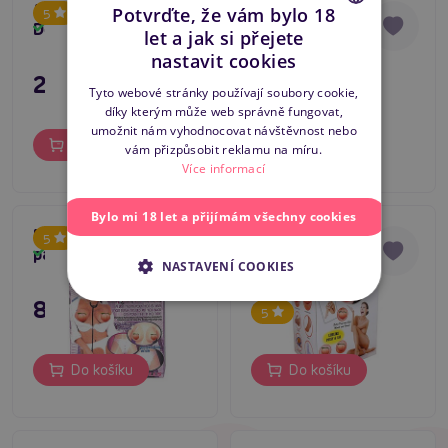
Miss Dusky Diva Mini
Brandy Big Boob
Potvrďte, že vám bylo 18
5
5
Doll
nafukovací panna
Skladem
Skladem
let a jak si přejete
CZECH
nastavit cookies
279 Kč
995 Kč
SLOVAK
Tyto webové stránky používají soubory cookie,
díky kterým může web správně fungovat,
ENGLISH
umožnit nám vyhodnocovat návštěvnost nebo
Do košíku
Do košíku
vám přizpůsobit reklamu na míru.
Více informací
Bylo mi 18 let a přijímám všechny cookies
Naomi- nafukovací
Boss Series
Top produkt
5
panna
ANGELINA 3D
Skladem
Skladem
Tip na dárek
NASTAVENÍ COOKIES
vibrační nafukovací
Bestseller
panna
895 Kč
1 795 Kč
5
Do košíku
Do košíku