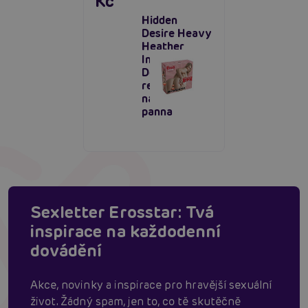
Kč
Hidden
Desire Heavy
Heather
Inflatable
Doll,
realistická
nafukovací
panna
Sexletter Erosstar: Tvá
inspirace na každodenní
dovádění
Akce, novinky a inspirace pro hravější sexuální
život. Žádný spam, jen to, co tě skutěčně