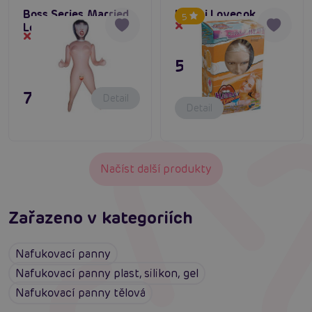
Boss Series Married
Kimmi Lovecok
5
Love Doll
Dočasně vyprodané
Dočasně vyprodané
5 995 Kč
795 Kč
Detail
Detail
Načíst další produkty
Zařazeno v kategoriích
Nafukovací panny
Nafukovací panny plast, silikon, gel
Nafukovací panny tělová