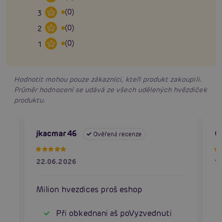
(0)
3
(0)
2
(0)
1
Hodnotit mohou pouze zákazníci, kteří produkt zakoupili.
Průměr hodnocení se udává ze všech udělených hvězdiček
produktu.
jkacmar46
O
Ověřená recenze
22.06.2026
1
by
Milion hvezdices proš eshop
Při obkednani aš poVyzvednuti