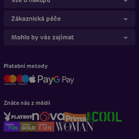
Vše o nákupu
Zákaznická péče
Mohlo by vás zajímat
Táňa - virtuální asistentka
Online
Platební metody
Znáte nás z médií