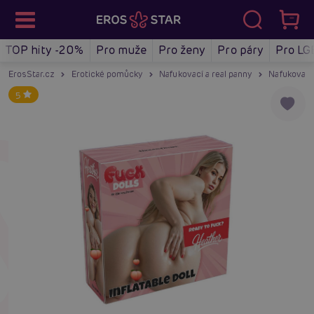
TOP hity -20%
Pro muže
Pro ženy
Pro páry
Pro LG
ErosStar.cz
Erotické pomůcky
Nafukovací a real panny
Nafukovací
5