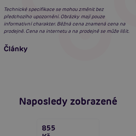
Technické specifikace se mohou změnit bez
předchozího upozornění. Obrázky mají pouze
informativní charakter. Běžná cena znamená cena na
prodejně. Cena na internetu a na prodejně se může lišit.
Erotická inteligence: Příručka Sexiomů
Swingers party poprvé: Erotický ráj plný
Články
extáze? Průvodce, který ti otevře dveře!
Číst více
SVAKOM přechází na KooSync: Nová éra
interaktivního ovládání vašich hraček je tu!
Číst více
Číst více
Naposledy zobrazené
855