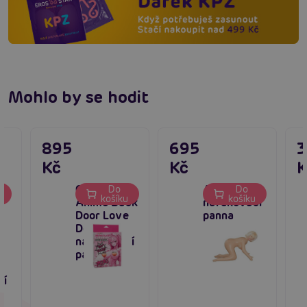
Mohlo by se hodit
895
695
Kč
Kč
K
CalExotics
Anna -
Do
Do
u
košíku
košíku
Anime Back
nafukovací
Door Love
panna
Doll Mimi,
nafukovací
panna
á
cí