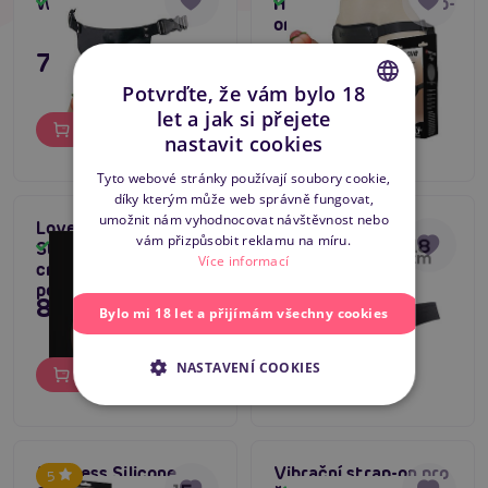
Woman Strap On
Harness Briefs, strap-
Skladem
Skladem
on postroj s dildem
795 Kč
595 Kč
Potvrďte, že vám bylo 18
let a jak si přejete
CZECH
Do košíku
Do košíku
nastavit cookies
SLOVAK
Tyto webové stránky používají soubory cookie,
díky kterým může web správně fungovat,
ENGLISH
umožnit nám vyhodnocovat návštěvnost nebo
Lovetoy Easy
Mistress Silicone
5
vám přizpůsobit reklamu na míru.
Strapon Set 7.0″ (18
Strap-on (18 cm,
Skladem
Skladem
Více informací
cm), připínací dildo s
Black)
postrojem
895 Kč
849 Kč
Bylo mi 18 let a přijímám všechny cookies
NASTAVENÍ COOKIES
Do košíku
Do košíku
Mistress Silicone
Vibrační strap-on pro
5