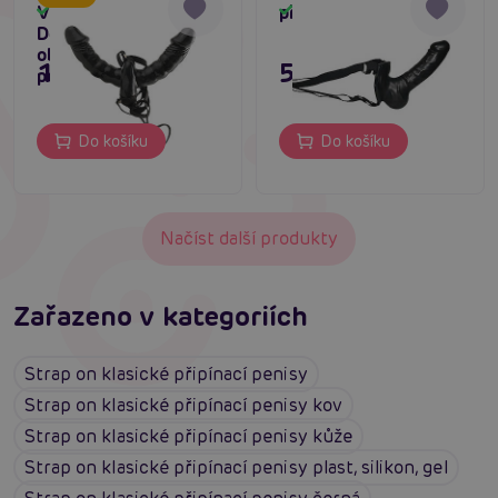
Vibrating Double
připínací penis
Skladem
Skladem
Delight Strap-On,
oboustraný připínací
1 395 Kč
585 Kč
penis
Do košíku
Do košíku
Načíst další produkty
Zařazeno v kategoriích
Strap on klasické připínací penisy
Strap on klasické připínací penisy kov
Strap on klasické připínací penisy kůže
Strap on klasické připínací penisy plast, silikon, gel