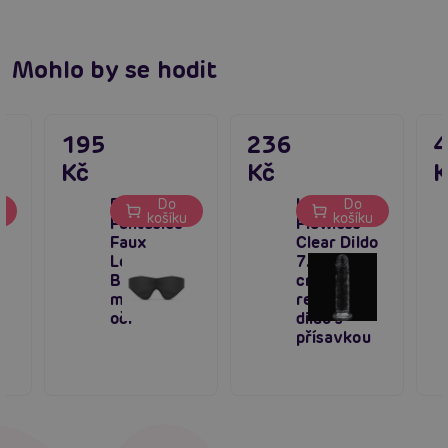
Mohlo by se hodit
195
236
Kč
Kč
K
Bedroom
Lovetoy
Do
Do
u
košíku
košíku
Fantasies
Flawless
Faux
Clear Dildo
Leather
7.0″ (18
Blindfold,
cm), čiré
maska na
realistické
oči
dildo s
přísavkou