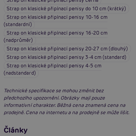
Strap on klasické připínací penisy černá
Strap on klasické připínací penisy do 10 cm (krátký)
Strap on klasické připínací penisy 10-16 cm
(standardní)
Strap on klasické připínací penisy 16-20 cm
(nadprůměr)
Strap on klasické připínací penisy 20-27 cm (dlouhý)
Strap on klasické připínací penisy 3-4 cm (standard)
Strap on klasické připínací penisy 4-5 cm
(nadstandard)
Technické specifikace se mohou změnit bez
předchozího upozornění. Obrázky mají pouze
informativní charakter. Běžná cena znamená cena na
prodejně. Cena na internetu a na prodejně se může lišit.
Erotická inteligence: Příručka Sexiomů
Swingers party poprvé: Erotický ráj plný
Články
extáze? Průvodce, který ti otevře dveře!
Číst více