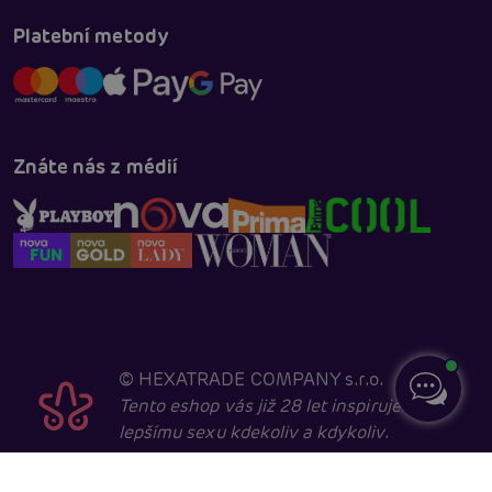
Platební metody
Znáte nás z médií
©
HEXATRADE COMPANY s.r.o.
Tento eshop vás již 28 let inspiruje k
lepšímu sexu kdekoliv a kdykoliv.
Navštěvovat jej smí pouze entity starší 18 let, kvůli