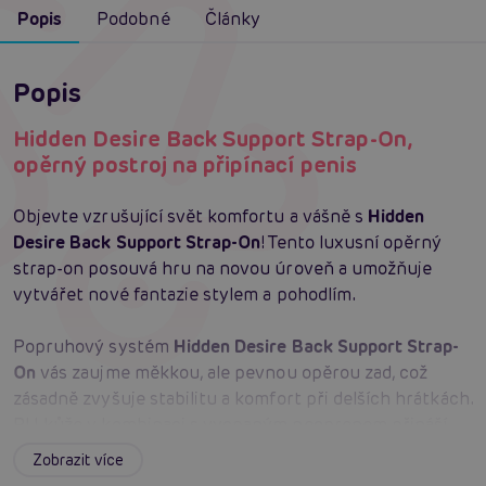
Popis
Podobné
Články
Popis
Hidden Desire Back Support Strap-On,
opěrný postroj na připínací penis
Objevte vzrušující svět komfortu a vášně s
Hidden
Desire Back Support Strap-On
! Tento luxusní opěrný
strap-on posouvá hru na novou úroveň a umožňuje
vytvářet nové fantazie stylem a pohodlím.
Popruhový systém
Hidden Desire Back Support Strap-
On
vás zaujme měkkou, ale pevnou opěrou zad, což
zásadně zvyšuje stabilitu a komfort při delších hrátkách.
PU kůže v kombinaci s vycpaným neoprenem přináší
exkluzivní pocit a robustnost. Dobře nastavitelné
Zobrazit více
popruhy padnou téměř každému tělu a zaručují