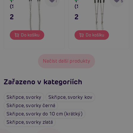
Tweezers with Chain
Tweezers with Pearls
Skladem
Skladem
(Silver)
(Silver)
249 Kč
249 Kč
Do košíku
Do košíku
Načíst další produkty
Zařazeno v kategoriích
Skřipce, svorky
Skřipce, svorky kov
Skřipce, svorky černá
Skřipce, svorky do 10 cm (krátký)
Skřipce, svorky zlatá