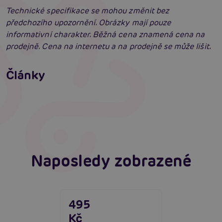
Technické specifikace se mohou změnit bez
předchozího upozornění. Obrázky mají pouze
informativní charakter. Běžná cena znamená cena na
prodejně. Cena na internetu a na prodejně se může lišit.
Jak na BDSM: Začínáme tvrdé hrátky pro
dospělé (aktualizováno)
Jak na bondage? Svazování partnera při sexu
Články
aneb co je bondáž
Číst více
Erotická inteligence: Příručka Sexiomů
Číst více
Číst více
Naposledy zobrazené
495
Kč