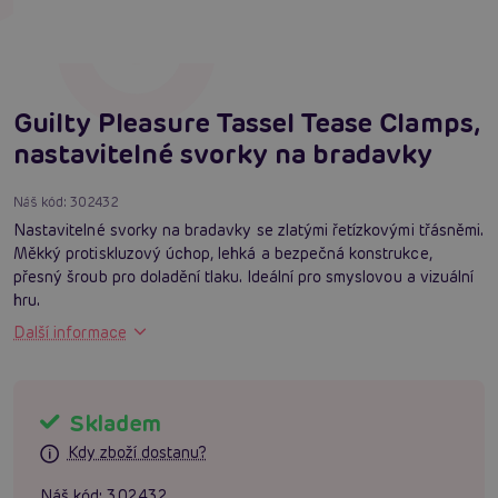
Guilty Pleasure Tassel Tease Clamps,
nastavitelné svorky na bradavky
Náš kód:
302432
Nastavitelné svorky na bradavky se zlatými řetízkovými třásněmi.
Měkký protiskluzový úchop, lehká a bezpečná konstrukce,
přesný šroub pro doladění tlaku. Ideální pro smyslovou a vizuální
hru.
Další informace
Skladem
Kdy zboží dostanu?
Náš kód:
302432