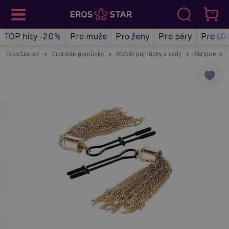
TOP hity -20%
Pro muže
Pro ženy
Pro páry
Pro LG
ErosStar.cz
Erotické pomůcky
BDSM pomůcky a sady
Skřipce, sv