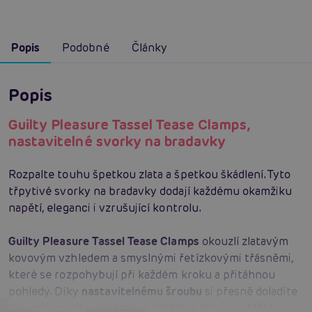
Popis
Podobné
Články
Popis
Guilty Pleasure Tassel Tease Clamps,
nastavitelné svorky na bradavky
Rozpalte touhu špetkou zlata a špetkou škádlení. Tyto
třpytivé svorky na bradavky dodají každému okamžiku
napětí, eleganci i vzrušující kontrolu.
Guilty Pleasure Tassel Tease Clamps
okouzlí zlatavým
kovovým vzhledem a smyslnými řetízkovými třásněmi,
které se rozpohybují při každém kroku a přitáhnou
pohledy. Díky
nastavitelnému šroubu
si přesně doladíte
tlak od jemného sevření po dráždivé štípnutí.
Měkký