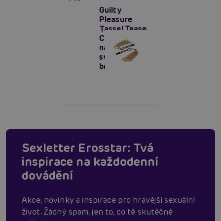
Guilty
Pleasure
Tassel Tease
Clamps,
nastavitelné
svorky na
bradavky
Sexletter Erosstar: Tvá
inspirace na každodenní
dovádění
Akce, novinky a inspirace pro hravější sexuální
život. Žádný spam, jen to, co tě skutěčně