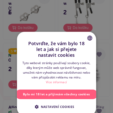
with Rhinestones
with Beads
(Silver), třpytivé
695 Kč
249 Kč
svorky bradavek
Do košíku
Do košíku
Potvrďte, že vám bylo 18
let a jak si přejete
TABOOM Nipple Play
S&M - Feathered
CZECH
5
nastavit cookies
Non Adjustable
Nipple Clamps
Skladem
Skladem
Clamps with Beads
SLOVAK
Tyto webové stránky používají soubory cookie,
249 Kč
249 Kč
díky kterým může web správně fungovat,
ENGLISH
umožnit nám vyhodnocovat návštěvnost nebo
vám přizpůsobit reklamu na míru.
Více informací
Do košíku
Do košíku
Bylo mi 18 let a přijímám všechny cookies
NASTAVENÍ COOKIES
Alligator Nipple
TABOOM Nipple Play
clamps
Jewel Tweezer
Skladem
Skladem