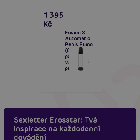
1 395
Kč
Fusion X
Automatic
Penis Pump
(Clear),
pánská
vakuová
pumpa
Sexletter Erosstar: Tvá
inspirace na každodenní
dovádění