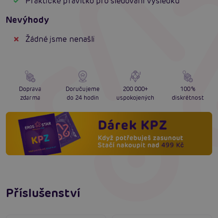
Praktické pravítko pro sledování výsledků
Nevýhody
Žádné jsme nenašli
Doprava
Doručujeme
200 000+
100%
zdarma
do 24 hodin
uspokojených
diskrétnost
Příslušenství