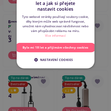
let a jak si přejete
CZECH
nastavit cookies
SLOVAK
Tyto webové stránky používají soubory cookie,
díky kterým může web správně fungovat,
Boss Series Power
Pump Worx
ENGLISH
5
umožnit nám vyhodnocovat návštěvnost nebo
Pump MAX (Red),
Beginners Power
Skladem
Skladem
vám přizpůsobit reklamu na míru.
vakuová pumpa 20x7
Pump (Clear),
Více informací
cm
vakuová pumpa na
349 Kč
395 Kč
penis
Bylo mi 18 let a přijímám všechny cookies
Do košíku
Do košíku
NASTAVENÍ COOKIES
LoveToy Maximizer
Pump Worx
Tip na dárek
Tip na dárek
Worx VX1 tělová
Beginners Power
Skladem
Skladem
Bestseller
Bestseller
Pump (Black),
5
4.2
vakuová pumpa na
495 Kč
395 Kč
penis
Do košíku
Do košíku