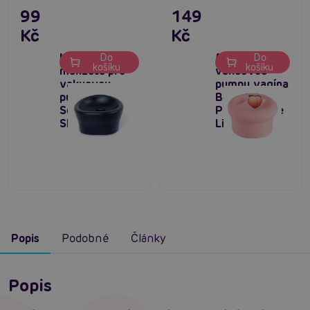
99
149
Kč
Kč
Klasická
Manžeta pro
Do
Do
košíku
košíku
manžeta pro
vakuovou
vakuovou
pumpu vagína
pumpu Boss
Boss Series
Series Pump
Pump Sleeve
Sleeve Black
LifeLike
Popis
Podobné
Články
Popis