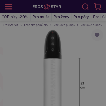
TOP hity -20%
Pro muže
Pro ženy
Pro páry
Pro LG
ErosStar.cz
Erotické pomůcky
Vakuové pumpy
Vakuové pumpy pr