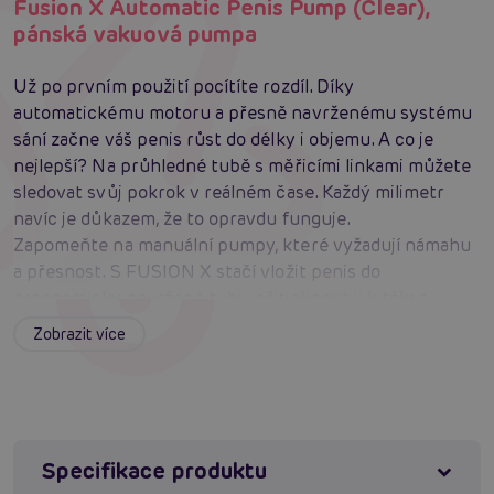
Fusion X Automatic Penis Pump (Clear),
pánská vakuová pumpa
Už po prvním použití pocítíte rozdíl. Díky
automatickému motoru a přesně navrženému systému
sání začne váš penis růst do délky i objemu. A co je
nejlepší? Na průhledné tubě s měřicími linkami můžete
sledovat svůj pokrok v reálném čase. Každý milimetr
navíc je důkazem, že to opravdu funguje.
Zapomeňte na manuální pumpy, které vyžadují námahu
a přesnost. S FUSION X stačí vložit penis do
ergonomicky navržené tuby, přitisknout ji k tělu a
spustit automatický motor. Vy si jen vyberete úroveň
Zobrazit více
sání, která vám nejvíce vyhovuje, a necháte technologii
pracovat za vás.
FUSION X nejenže zvětšuje velikost, ale také zlepšuje
průtok krve, což znamená pevnější a déle trvající
erekce. Už žádné obavy z nedostatečného výkonu –
Specifikace produktu
budete připraveni na akci kdykoliv a kdekoliv.