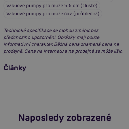
Vakuové pumpy pro muže 5-6 cm (tlusté)
Vakuové pumpy pro muže čirá (průhledná)
Technické specifikace se mohou změnit bez
předchozího upozornění. Obrázky mají pouze
informativní charakter. Běžná cena znamená cena na
prodejně. Cena na internetu a na prodejně se může lišit.
Erotická inteligence: Příručka Sexiomů
Swingers party poprvé: Erotický ráj plný
Články
extáze? Průvodce, který ti otevře dveře!
Číst více
SVAKOM přechází na KooSync: Nová éra
interaktivního ovládání vašich hraček je tu!
Číst více
Číst více
Naposledy zobrazené