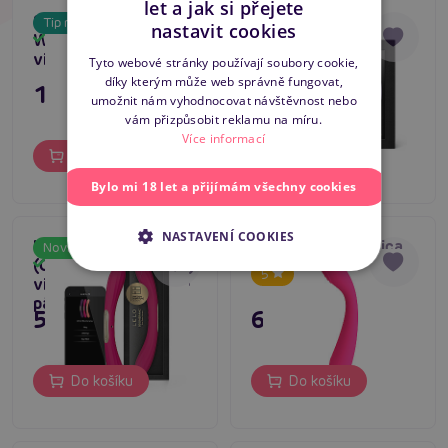
let a jak si přejete
CZECH
Satisfyer G-Spot
LELO Tiani Twist
Tip na dárek
Novinka
nastavit cookies
Wave 4 (Dark Blue),
(Levander), dvojitý
Skladem
Skladem
SLOVAK
vibrátor na G-bod
vibrátor na klitoris a
Tyto webové stránky používají soubory cookie,
g-bod
díky kterým může web správně fungovat,
ENGLISH
1 045 Kč
2 895 Kč
umožnit nám vyhodnocovat návštěvnost nebo
vám přizpůsobit reklamu na míru.
Více informací
Do košíku
Do košíku
Bylo mi 18 let a přijímám všechny cookies
NASTAVENÍ COOKIES
LELO Boomerang
Pretty Love Jessica,
Novinka
Novinka
(Cerise), oboustranný
vibrátor na g-bod
Skladem
Skladem
5
vibrátor por lesbické
páry
5 495 Kč
695 Kč
Do košíku
Do košíku