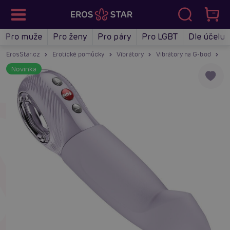
Pro muže
Pro ženy
Pro páry
Pro LGBT
Dle účelu
ErosStar.cz
Erotické pomůcky
Vibrátory
Vibrátory na G-bod
Fu
Novinka