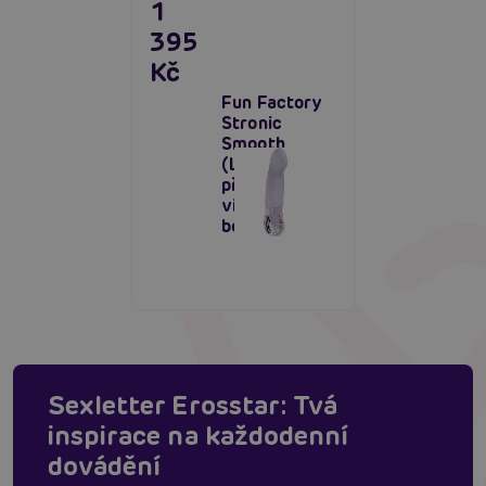
1
395
Kč
Fun Factory
Stronic
Smooth
(Lavender),
přirážecí
vibrátor na
bod G
Sexletter Erosstar: Tvá
inspirace na každodenní
dovádění