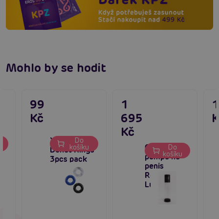
Mohlo by se hodit
99
1
Kč
695
K
Kč
X-Basic
Do
Chytrá
u
košíku
Do
Donut Rings
košíku
pumpa na
3pcs pack
penis
Realov
LuvPump