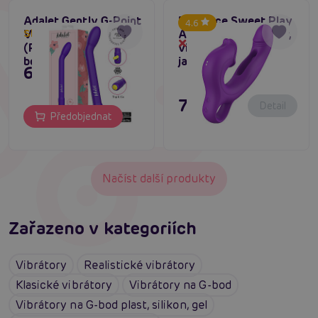
Adalet Gently G-Point
Erospace Sweet Play
4.6
Vibrator with APP
A17 G-Spot Vibrator,
Skladem do týdne
Dočasně vyprodané
(Purple), vibrátor na
vibrátor na g-bod s
bod-g
jazýčkem
695 Kč
795 Kč
Detail
Předobjednat
Načíst další produkty
Zařazeno v kategoriích
Vibrátory
Realistické vibrátory
Klasické vibrátory
Vibrátory na G-bod
Vibrátory na G-bod plast, silikon, gel