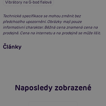
Vibrátory na G-bod fialová
Technické specifikace se mohou změnit bez
předchozího upozornění. Obrázky mají pouze
informativní charakter. Běžná cena znamená cena na
prodejně. Cena na internetu a na prodejně se může lišit.
Satisfyer Pro G-Spot Rabbit: Neuvěřitelné
výsledky?
Vybíráme vibrátor: Jak vybrat nejlepší
Články
vibrátor?
Číst více
Erotická inteligence: Příručka Sexiomů
Číst více
Číst více
Naposledy zobrazené