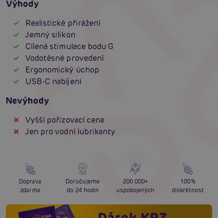
Výhody
Realistické přirážení
Jemný silikon
Cílená stimulace bodu G
Vodotěsné provedení
Ergonomický úchop
USB-C nabíjení
Nevýhody
Vyšší pořizovací cena
Jen pro vodní lubrikanty
Doprava
Doručujeme
200 000+
100%
zdarma
do 24 hodin
uspokojených
diskrétnost