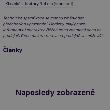
Klasické vibrátory 3-4 cm (standard)
Technické specifikace se mohou změnit bez
předchozího upozornění. Obrázky mají pouze
informativní charakter. Běžná cena znamená cena na
prodejně. Cena na internetu a na prodejně se může lišit.
Vybíráme vibrátor: Jak vybrat nejlepší
vibrátor?
Články
Erotická inteligence: Příručka Sexiomů
Číst více
Swingers party poprvé: Erotický ráj plný
extáze? Průvodce, který ti otevře dveře!
Číst více
Číst více
Naposledy zobrazené