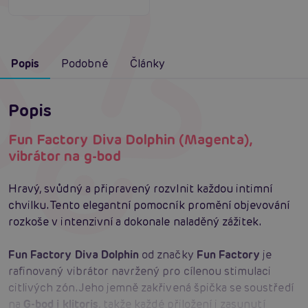
Popis
Podobné
Články
Popis
Fun Factory Diva Dolphin (Magenta),
vibrátor na g-bod
Hravý, svůdný a připravený rozvlnit každou intimní
chvilku. Tento elegantní pomocník promění objevování
rozkoše v intenzivní a dokonale naladěný zážitek.
Fun Factory Diva Dolphin
od značky
Fun Factory
je
rafinovaný vibrátor navržený pro cílenou stimulaci
citlivých zón. Jeho jemně zakřivená špička se soustředí
na
G-bod i klitoris
, takže každé přiložení i zasunutí