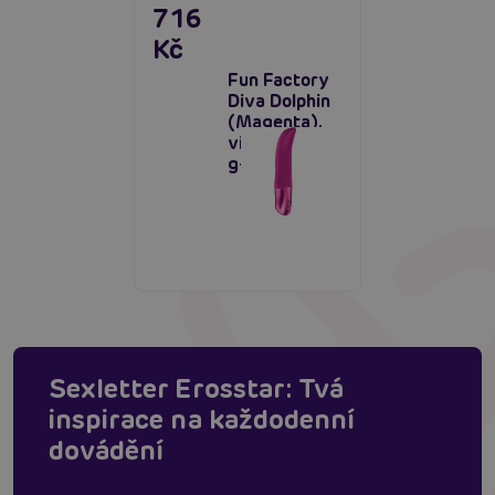
716
Kč
Fun Factory
Diva Dolphin
(Magenta),
vibrátor na
g-bod
Sexletter Erosstar: Tvá
inspirace na každodenní
dovádění