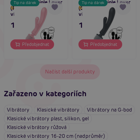
Satisfyer Triple Lover
Satisfyer Triple Lover
Tip na dárek
Tip na dárek
(Pink), skvělý multi
(Grey), skvělý multi
Skladem do týdne
Skladem do týdne
vibrátor
vibrátor
1 195 Kč
1 195 Kč
Předobjednat
Předobjednat
Načíst další produkty
Zařazeno v kategoriích
Vibrátory
Klasické vibrátory
Vibrátory na G-bod
Klasické vibrátory plast, silikon, gel
Klasické vibrátory růžová
Klasické vibrátory 16-20 cm (nadprůměr)