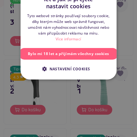
Novinka
Novinka
CZECH
nastavit cookies
(Soft Pink), masážní
(Raspberry),
Skladem
Skladem
stimulátor bodu g
realistický vibrátor
SLOVAK
Tyto webové stránky používají soubory cookie,
3 695 Kč
895 Kč
díky kterým může web správně fungovat,
ENGLISH
umožnit nám vyhodnocovat návštěvnost nebo
vám přizpůsobit reklamu na míru.
Více informací
Do košíku
Do košíku
Bylo mi 18 let a přijímám všechny cookies
Pretty Love
Dream Toys Taylor G-
NASTAVENÍ COOKIES
Tip na dárek
Elemental (Black),
Spot Up & Down
Skladem
Skladem
4.3
silikonový g-spot
Vibrator, přirážecí g-
vibrátor
bod vibrátor
299 Kč
1 495 Kč
Do košíku
Do košíku