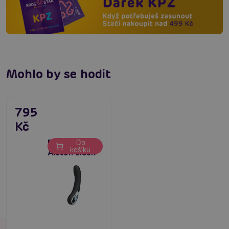
Mohlo by se hodit
795
Kč
Pretty Love
Do
košíku
Alston black