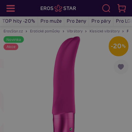
TOP hity -20%
Pro muže
Pro ženy
Pro páry
Pro LG
ErosStar.cz
Erotické pomůcky
Vibrátory
Klasické vibrátory
Fun
Novinka
-20
%
Akce