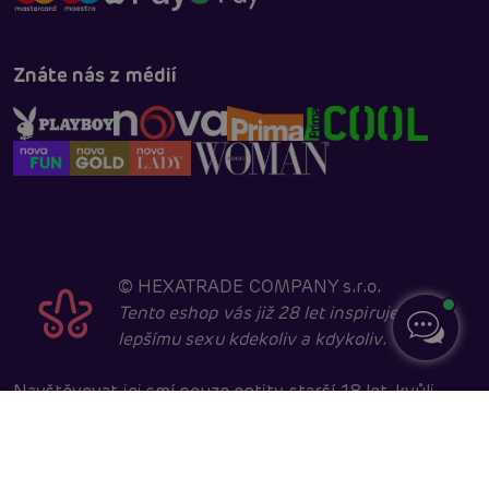
Znáte nás z médií
©
HEXATRADE COMPANY s.r.o.
Tento eshop vás již 28 let inspiruje k
lepšímu sexu kdekoliv a kdykoliv.
Navštěvovat jej smí pouze entity starší 18 let, kvůli
sexuální a erotické tématice. Core developed in
cooperation with
404.cz