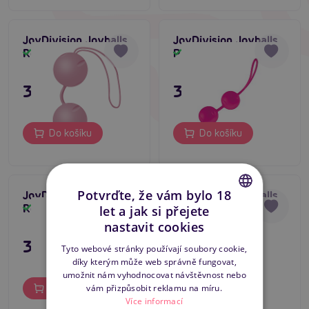
JoyDivision Joyballs
JoyDivision Joyballs
Rose
Pink
Skladem
Skladem
395 Kč
395 Kč
Do košíku
Do košíku
Potvrďte, že vám bylo 18
JoyDivision Joyballs
JoyDivision Joyballs
Red
Black
Skladem
Skladem
let a jak si přejete
CZECH
nastavit cookies
SLOVAK
395 Kč
395 Kč
Tyto webové stránky používají soubory cookie,
díky kterým může web správně fungovat,
ENGLISH
umožnit nám vyhodnocovat návštěvnost nebo
vám přizpůsobit reklamu na míru.
Do košíku
Do košíku
Více informací