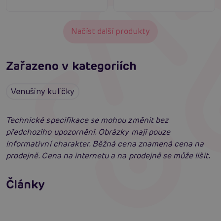
Načíst další produkty
Zařazeno v kategoriích
Venušiny kuličky
Technické specifikace se mohou změnit bez
předchozího upozornění. Obrázky mají pouze
informativní charakter. Běžná cena znamená cena na
prodejně. Cena na internetu a na prodejně se může lišit.
Venušiny kuličky: Detailní rádce výběrem
Články
Erotická inteligence: Příručka Sexiomů
Číst více
Swingers party poprvé: Erotický ráj plný
extáze? Průvodce, který ti otevře dveře!
Číst více
Číst více