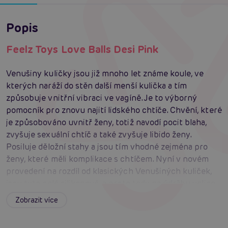
Popis
Feelz Toys Love Balls Desi Pink
Venušiny kuličky jsou již mnoho let známe koule, ve
kterých naráží do stěn další menší kulička a tím
způsobuje vnitřní vibraci ve vagíně. Je to výborný
pomocník pro znovu najití lidského chtíče. Chvění, které
je způsobováno uvnitř ženy, totiž navodí pocit blaha,
zvyšuje sexuální chtíč a také zvyšuje libido ženy.
Posiluje děložní stahy a jsou tím vhodné zejména pro
ženy, které měli komplikace s chtíčem. Nyní v novém
provedení na rozdíl od klasických Venušiných kuliček,
jsou tyto celé silikonové, a proto tedy na údržbu velice
výborné, žádné bakterie po umytí nezůstávají v
Zobrazit více
textilních šňůrkách.
#venušiny kuličky
#venušine guličky
#duo balls