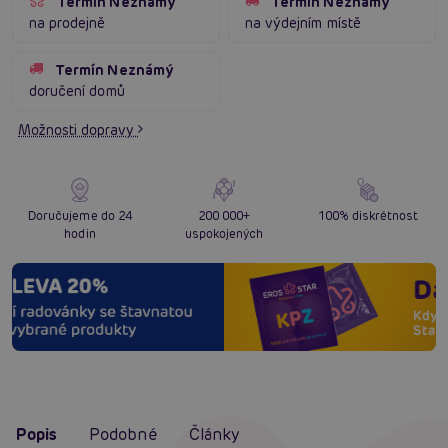
Termín Neznámý
Termín Neznámý
na prodejně
na výdejním místě
Termín Neznámý
doručení domů
Možnosti dopravy
Doručujeme do 24
200 000+
100% diskrétnost
hodin
uspokojených
Popis
Podobné
Články