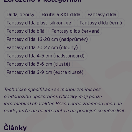
Dilda, penisy
Brutal a XXL dilda
Fantasy dilda
Fantasy dilda plast, silikon, gel
Fantasy dilda černá
Fantasy dilda bílá
Fantasy dilda červená
Fantasy dilda 16-20 cm (nadprůměr)
Fantasy dilda 20-27 cm (dlouhý)
Fantasy dilda 4-5 cm (nadstandard)
Fantasy dilda 5-6 cm (tlusté)
Fantasy dilda 6-9 cm (extra tlusté)
Technické specifikace se mohou změnit bez
předchozího upozornění. Obrázky mají pouze
informativní charakter. Běžná cena znamená cena na
prodejně. Cena na internetu a na prodejně se může lišit.
Erotická inteligence: Příručka Sexiomů
Swingers party poprvé: Erotický ráj plný
Články
extáze? Průvodce, který ti otevře dveře!