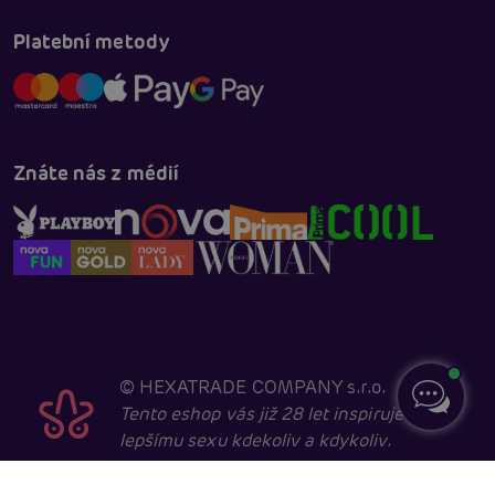
Platební metody
Znáte nás z médií
©
HEXATRADE COMPANY s.r.o.
Tento eshop vás již 28 let inspiruje k
lepšímu sexu kdekoliv a kdykoliv.
Navštěvovat jej smí pouze entity starší 18 let, kvůli