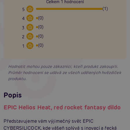
Celkem 1 hodnocení
(1)
5
(0)
4
(0)
3
(0)
2
(0)
1
Hodnotit mohou pouze zákazníci, kteří produkt zakoupili.
Průměr hodnocení se udává ze všech udělených hvězdiček
produktu.
Popis
EPIC Helios Heat, red rocket fantasy dildo
Představujeme vám výjimečný svět EPIC
CYBERSILICOCK, kde vášeň splývá s inovací a řecká