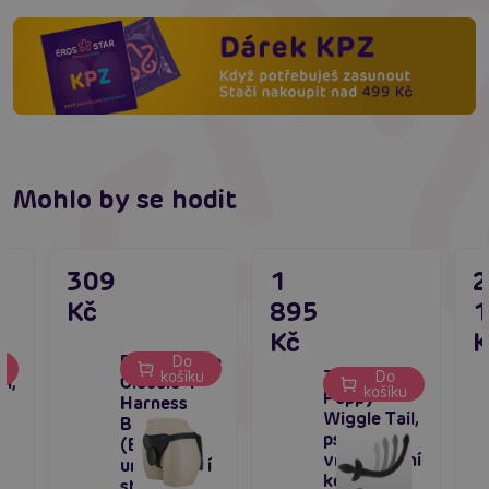
Mohlo by se hodit
309
1
Kč
895
Kč
K
Pretty Love
Do
TABOOM
u
košíku
Do
l,
Claudio 1
košíku
Puppy
s
Harness
Wiggle Tail,
u
Briefs
psí ocas
(Black),
vrtící anální
univerzální
kolík
strap-on