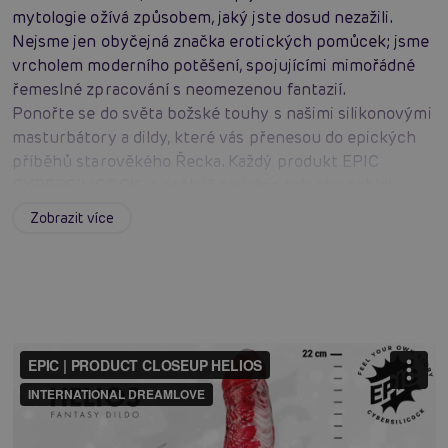
mytologie ožívá způsobem, jaký jste dosud nezažili.
Nejsme jen obyčejná značka erotických pomůcek; jsme
vrcholem moderního potěšení, spojujícími mimořádné
řemeslné zpracování s neomezenou fantazií.
Ponořte se do světa božské touhy s našimi silikonovými
masturbátory a dildy, které vás přenesou do epických
příběhů starověkého Řecka. Každý produkt EPIC
CYBERSILICOCK je pečlivě navržen tak, aby nabídl
jedinečný smyslový zážitek, využívající nejmodernější
Zobrazit více
silikonové technologie, které zajišťují nepřekonatelný
pocit jemnosti a realismu.
Naše kolekce je inspirována mýty a legendami řecké
mytologie, kde bohové a mytické bytosti ožívají v
podivných a šokujících formách. Naše designy vyzývají
konvence tradičního potěšení a zvou vás k průzkumu
nových obzorů extáze.
Inovace ale nekončí. Některé naše produkty mají
pokročilé funkce, jako je dálkové ovládání, které vám