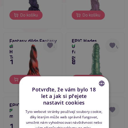
Do košíku
Do košíku
Fantasy dildo Fantasy
EPIC Hades
dildo Creature Cocks
Underworld Pleasure,
Skladem
Skladem
Hell Kiss Twisted
fantasy dildo z
Tongues
podsvětí
1 495 Kč
895 Kč
Do košíku
Do košíku
Potvrďte, že vám bylo 18
let a jak si přejete
CZECH
nastavit cookies
EPIC Basilisk Scaly
Creature Cocks
SLOVAK
Pleasure (Large),
Scaled Swamp
Skladem
Skladem
Tyto webové stránky používají soubory cookie,
monster dildo
Monster, fantasy
díky kterým může web správně fungovat,
ENGLISH
monster dildo
umožnit nám vyhodnocovat návštěvnost nebo
1 595 Kč
1 995 Kč
vám přizpůsobit reklamu na míru.