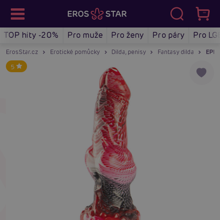
TOP hity -20%
Pro muže
Pro ženy
Pro páry
Pro LG
ErosStar.cz
Erotické pomůcky
Dilda, penisy
Fantasy dilda
EPIC 
5