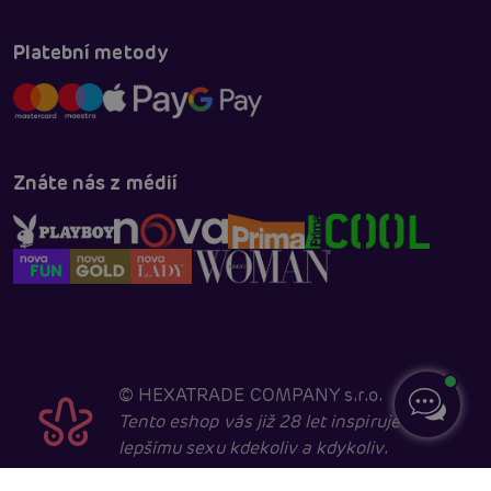
Platební metody
Znáte nás z médií
©
HEXATRADE COMPANY s.r.o.
Tento eshop vás již 28 let inspiruje k
lepšímu sexu kdekoliv a kdykoliv.