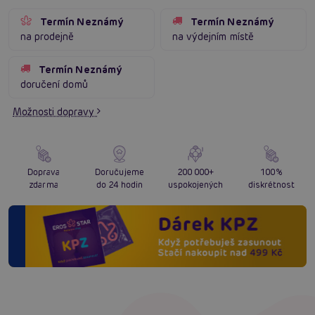
Termín Neznámý
Termín Neznámý
na prodejně
na výdejním místě
Termín Neznámý
doručení domů
Možnosti dopravy
Doprava
Doručujeme
200 000+
100%
zdarma
do 24 hodin
uspokojených
diskrétnost