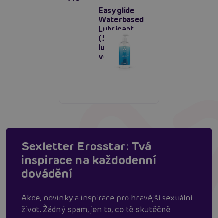
Easyglide
Waterbased
Lubricant
(500 ml),
lubrikant na
vodní bázi
Sexletter Erosstar: Tvá
inspirace na každodenní
dovádění
Akce, novinky a inspirace pro hravější sexuální
život. Žádný spam, jen to, co tě skutěčně