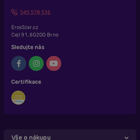
545 578 536
ErosStar.cz
Cejl 91, 60200 Brno
Sledujte nás
Certifikace
Vše o nákupu
Táňa - virtuální asistentka