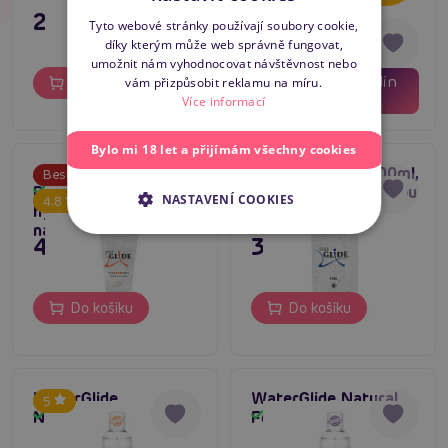
lubrikační gel na
249 Kč
SLOVAK
249 Kč
vodní bázi
199 Kč
Tyto webové stránky používají soubory cookie,
díky kterým může web správně fungovat,
ENGLISH
umožnit nám vyhodnocovat návštěvnost nebo
02
14
dní
hodin
Do košíku
vám přizpůsobit reklamu na míru.
Do košíku
27
minut
Více informací
Bylo mi 18 let a přijímám všechny cookies
Just Glide
Just Glide Anal 500ml,
Bestseller
5
Performance (20 ml),
vodní gel s pumpičkou
Skladem
Skladem
NASTAVENÍ COOKIES
4.8
hybridní lubrikační gel
na anální sex
na intimní použití
49 Kč
395 Kč
Do košíku
Do košíku
WaterGlide
WaterGlide Natural
5
Nourishing 300 ml
Feeling 300 ml
Skladem
Skladem