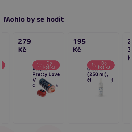
Mohlo by se hodit
279
195
Kč
Kč
K
Umělá
Just Glide
Do
Do
u
košíku
košíku
vagína
Cleaner
Pretty Love
(250 ml),
Vacuum
čisticí sprej
Cup Vagina