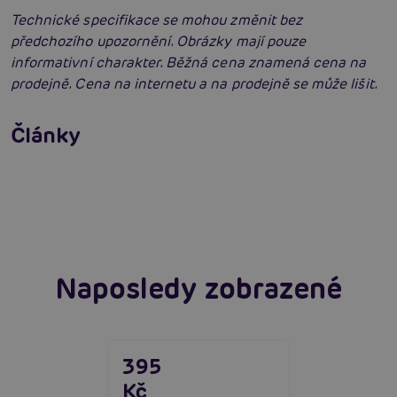
Technické specifikace se mohou změnit bez
předchozího upozornění. Obrázky mají pouze
informativní charakter. Běžná cena znamená cena na
prodejně. Cena na internetu a na prodejně se může lišit.
Jak na zlepšení a podporu erekce
Články
Erotická inteligence: Příručka Sexiomů
Číst více
Swingers party poprvé: Erotický ráj plný
extáze? Průvodce, který ti otevře dveře!
Číst více
Číst více
Naposledy zobrazené
395
Kč