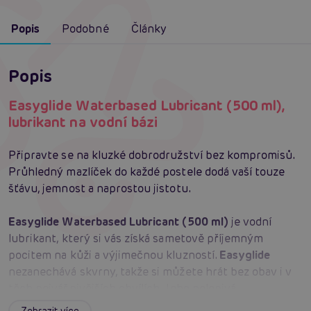
Popis
Podobné
Články
Popis
Easyglide Waterbased Lubricant (500 ml),
lubrikant na vodní bázi
Připravte se na kluzké dobrodružství bez kompromisů.
Průhledný mazlíček do každé postele dodá vaší touze
šťávu, jemnost a naprostou jistotu.
Easyglide Waterbased Lubricant (500 ml)
je vodní
lubrikant, který si vás získá sametově příjemným
pocitem na kůži a výjimečnou kluzností.
Easyglide
nezanechává skvrny, takže si můžete hrát bez obav i v
těch nejvášnivějších chvílích. Jeho nelepivá
konzistence hladí tělo a nechává prsty i hračky volně
Zobrazit více