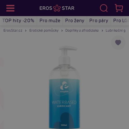
TOP hity -20%
Pro muže
Pro ženy
Pro páry
Pro LG
ErosStar.cz
Erotické pomůcky
Doplňky a afrodiziaka
Lubrikační gel