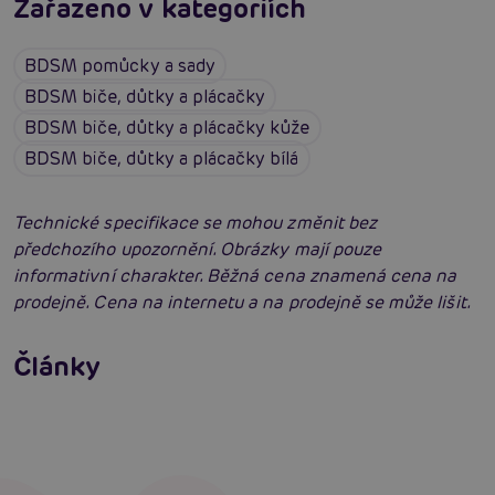
Zařazeno v kategoriích
BDSM pomůcky a sady
BDSM biče, důtky a plácačky
BDSM biče, důtky a plácačky kůže
BDSM biče, důtky a plácačky bílá
Technické specifikace se mohou změnit bez
předchozího upozornění. Obrázky mají pouze
informativní charakter. Běžná cena znamená cena na
prodejně. Cena na internetu a na prodejně se může lišit.
Jak na BDSM: Začínáme tvrdé hrátky pro
dospělé (aktualizováno)
Jak na bondage? Svazování partnera při sexu
Články
aneb co je bondáž
Číst více
Erotická inteligence: Příručka Sexiomů
Číst více
Číst více