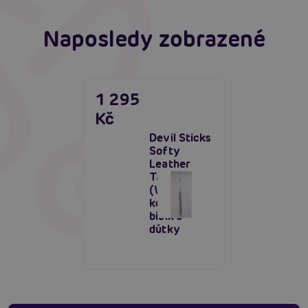
Naposledy zobrazené
1 295
Kč
Devil Sticks
Softy
Leather
Tails Whip
(White),
kožený
bičík s
důtky