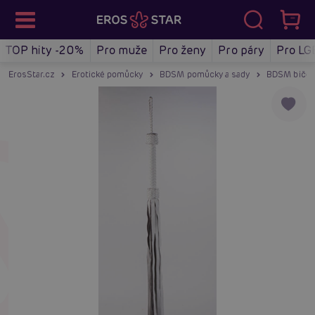
TOP hity -20%
Pro muže
Pro ženy
Pro páry
Pro LG
ErosStar.cz
Erotické pomůcky
BDSM pomůcky a sady
BDSM biče, 