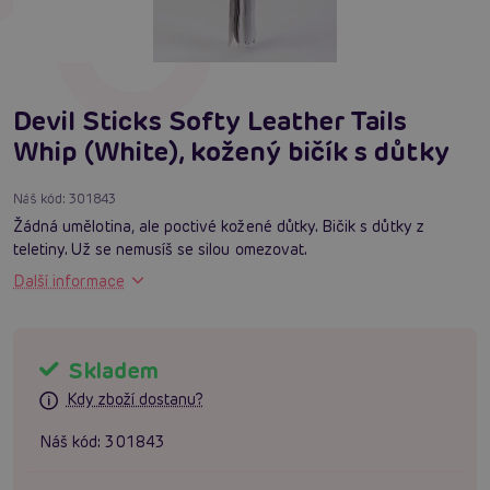
Devil Sticks Softy Leather Tails
Whip (White), kožený bičík s důtky
Náš kód:
301843
Žádná umělotina, ale poctivé kožené důtky. Bičik s důtky z
teletiny. Už se nemusíš se silou omezovat.
Další informace
Skladem
Kdy zboží dostanu?
Náš kód:
301843