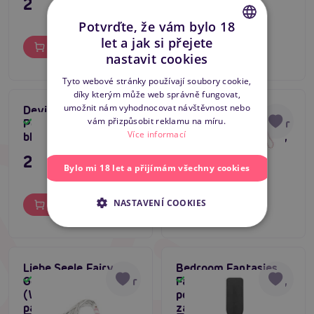
295 Kč
895 Kč
Potvrďte, že vám bylo 18
let a jak si přejete
Do košíku
Do košíku
CZECH
nastavit cookies
SLOVAK
Tyto webové stránky používají soubory cookie,
díky kterým může web správně fungovat,
ENGLISH
umožnit nám vyhodnocovat návštěvnost nebo
Devil Sticks Crop
Liebe Seele Fairy
vám přizpůsobit reklamu na míru.
Polished Leather
Goat Leather Flogger
Skladem
Skladem
Více informací
black/red, kožený bič
Whip (White & Pink),
kožené důtky
295 Kč
1 495 Kč
Bylo mi 18 let a přijímám všechny cookies
NASTAVENÍ COOKIES
Do košíku
Do košíku
Liebe Seele Fairy
Bedroom Fantasies
Goat Leather Flogger
Faux Leather Paddle,
Skladem
Skladem
(White & Pink),
pevná plácačka na
pastelové kožené
zadek