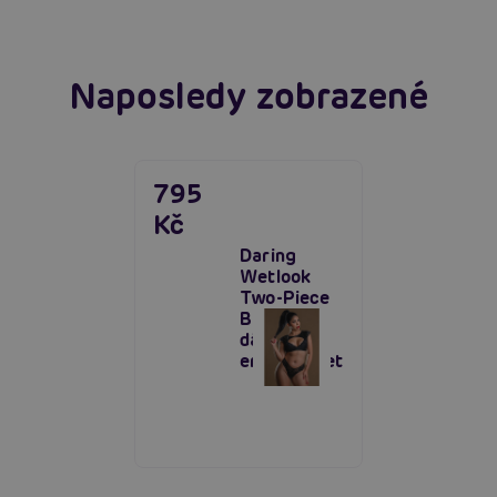
Naposledy zobrazené
795
Kč
Daring
Wetlook
Two-Piece
Bra Set,
dámský
erotický set