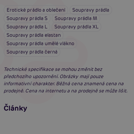
Erotické prádlo a oblečení
Soupravy prádla
Soupravy prádla S
Soupravy prádla M
Soupravy prádla L
Soupravy prádla XL
Soupravy prádla elastan
Soupravy prádla umělé vlákno
Soupravy prádla černá
Technické specifikace se mohou změnit bez
předchozího upozornění. Obrázky mají pouze
informativní charakter. Běžná cena znamená cena na
prodejně. Cena na internetu a na prodejně se může lišit.
Erotické oblečení: 100x jinak a vždy
neodolatelně sexy
Články
Erotická inteligence: Příručka Sexiomů
Číst více
Swingers party poprvé: Erotický ráj plný
extáze? Průvodce, který ti otevře dveře!
Číst více
Číst více