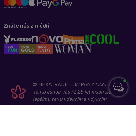
Znáte nás z médií
©
HEXATRADE COMPANY s.r.o.
Tento eshop vás již 28 let inspiruje k
lepšímu sexu kdekoliv a kdykoliv.
Navštěvovat jej smí pouze entity starší 18 let, kvůli
sexuální a erotické tématice. Core developed in
cooperation with
404.cz